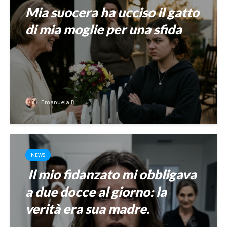
Mia suocera ha ucciso il gatto
di mia moglie per una sfida
Emanuela B.
NEWS
Il mio fidanzato mi obbligava
a due docce al giorno: la
verità era sua madre.