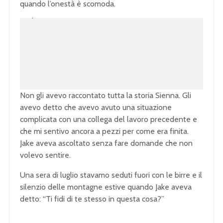
quando l’onestà è scomoda.
U
n
L
m
o
u
a
t
d
e
e
d
:
1
0
0
.
0
0
%
Non gli avevo raccontato tutta la storia Sienna. Gli
avevo detto che avevo avuto una situazione
complicata con una collega del lavoro precedente e
che mi sentivo ancora a pezzi per come era finita.
Jake aveva ascoltato senza fare domande che non
volevo sentire.
Una sera di luglio stavamo seduti fuori con le birre e il
silenzio delle montagne estive quando Jake aveva
detto: “Ti fidi di te stesso in questa cosa?”