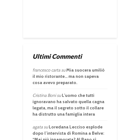
Ultimi Commenti
francesco carta
su
Mia suocera umiliò
il mio ristorante… ma non sapeva
cosa avevo preparato.
Cristina Boni
su
L’uomo che tutti
ignoravano ha salvato quella cagna
legata, ma il segreto sotto il collare
ha distrutto una famiglia intera
agata
su
Loredana Lecciso esplode
dopo l’intervista di Romina a Belve:
“Mai più innamorata? Al Bano sì,