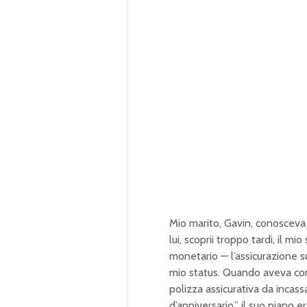
Mio marito, Gavin, conosceva 
lui, scoprii troppo tardi, il 
monetario — l’assicurazione su
mio status. Quando aveva c
polizza assicurativa da incas
d’anniversario,” il suo piano e