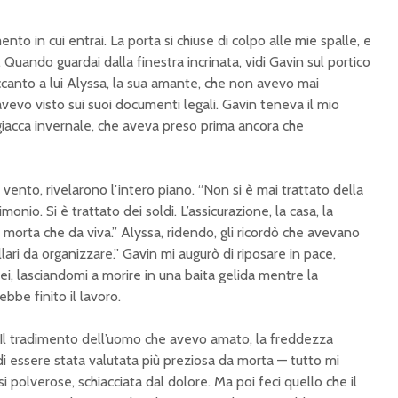
nto in cui entrai. La porta si chiuse di colpo alle mie spalle, e
. Quando guardai dalla finestra incrinata, vidi Gavin sul portico
canto a lui Alyssa, la sua amante, che non avevo mai
avevo visto sui suoi documenti legali. Gavin teneva il mio
 giacca invernale, che aveva preso prima ancora che
l vento, rivelarono l’intero piano. “Non si è mai trattato della
monio. Si è trattato dei soldi. L’assicurazione, la casa, la
 morta che da viva.” Alyssa, ridendo, gli ricordò che avevano
ari da organizzare.” Gavin mi augurò di riposare in pace,
ei, lasciandomi a morire in una baita gelida mentre la
bbe finito il lavoro.
. Il tradimento dell’uomo che avevo amato, la freddezza
 di essere stata valutata più preziosa da morta — tutto mi
ssi polverose, schiacciata dal dolore. Ma poi feci quello che il