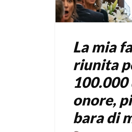
La mia fa
riunita p
100.000 
onore, p
bara di 