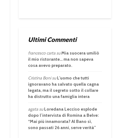
Ultimi Commenti
francesco carta
su
Mia suocera umiliò
il mio ristorante… ma non sapeva
cosa avevo preparato.
Cristina Boni
su
L’uomo che tutti
ignoravano ha salvato quella cagna
legata, ma il segreto sotto il collare
ha distrutto una famiglia intera
agata
su
Loredana Lecciso esplode
dopo l’intervista di Romina a Belve:
“Mai più innamorata? Al Bano sì,
sono passati 26 anni, serve verità”