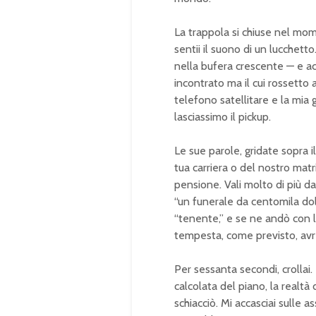
La trappola si chiuse nel mome
sentii il suono di un lucchetto
nella bufera crescente — e ac
incontrato ma il cui rossetto 
telefono satellitare e la mia
lasciassimo il pickup.
Le sue parole, gridate sopra i
tua carriera o del nostro matri
pensione. Vali molto di più da
“un funerale da centomila doll
“tenente,” e se ne andò con l
tempesta, come previsto, avre
Per sessanta secondi, crollai
calcolata del piano, la realtà
schiacciò. Mi accasciai sulle a