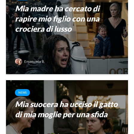
Mia madre ha cercato di
rapire mio figlio con una
crociera di lusso
Emanuela B.
NEWS
Mia suocera ha ucciso il gatto
di mia moglie per una sfida