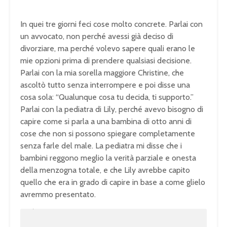
In
quei tre giorni feci cose molto
concrete. Parlai con
un avvocato, non
perché avessi già deciso di
divorziare,
ma perché volevo sapere quali erano le
mie opzioni prima di prendere qualsiasi
decisione.
Parlai con la mia sorella
maggiore Christine, che
ascoltò tutto
senza interrompere e poi disse una
cosa
sola: “Qualunque cosa tu decida, ti
supporto.”
Parlai con la pediatra di
Lily, perché avevo bisogno di
capire
come si parla a una bambina di otto
anni di
cose che non si possono
spiegare completamente
senza farle del
male. La pediatra mi disse che i
bambini reggono meglio la verità
parziale e onesta
della menzogna
totale, e che Lily avrebbe capito
quello che era in grado di capire in
base a come glielo
avremmo presentato.
U
n
L
m
o
u
a
t
d
e
e
d
: