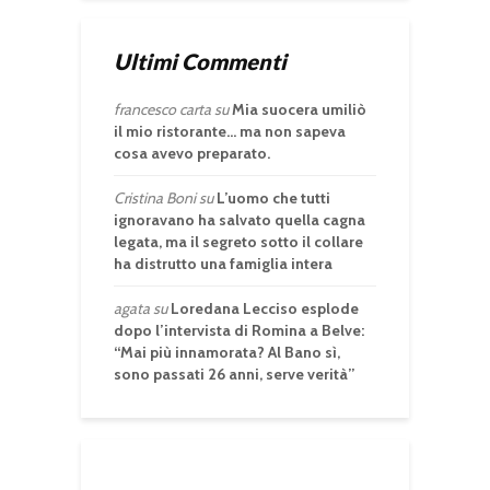
Ultimi Commenti
francesco carta
su
Mia suocera umiliò
il mio ristorante… ma non sapeva
cosa avevo preparato.
Cristina Boni
su
L’uomo che tutti
ignoravano ha salvato quella cagna
legata, ma il segreto sotto il collare
ha distrutto una famiglia intera
agata
su
Loredana Lecciso esplode
dopo l’intervista di Romina a Belve:
“Mai più innamorata? Al Bano sì,
sono passati 26 anni, serve verità”