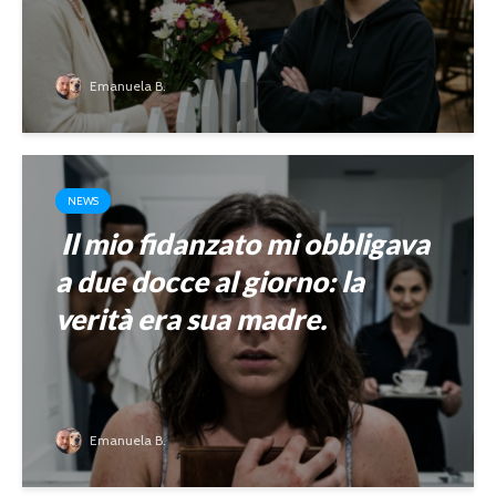
Emanuela B.
NEWS
Il mio fidanzato mi obbligava
a due docce al giorno: la
verità era sua madre.
Emanuela B.