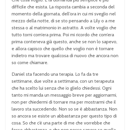
difficile che esista. La risposta
cambia a seconda del
momento della
giornata, dell’ora in cui mi sveglio
nel
mezzo della notte, di se sto
pensando a Lily o a me
stessa o al
matrimonio in astratto. A volte voglio
che
tutto torni com’era prima. Poi mi
ricordo che com’era
prima conteneva già
questo, anche se non lo sapevo,
e
allora capisco che quello che voglio
non è tornare
indietro ma trovare
qualcosa di nuovo che ancora non
so
come chiamare.
Daniel sta facendo una
terapia. Lo fa da tre
settimane, due
volte a settimana, con un terapeuta
che
ha scelto lui senza che io glielo
chiedessi. Ogni
tanto mi manda un
messaggio breve per aggiornarmi,
non
per chiedermi di tornare ma per
mostrarmi che il
lavoro sta succedendo.
Non so se è abbastanza. Non
so ancora
se esiste un abbastanza per questo tipo
di
cosa. So che c’è una parte di me che
vorrebbe che
fosse abbastanza, e che
non posso sapere se quella