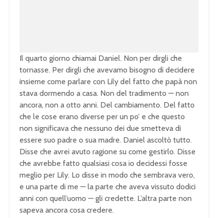
1
0
0
.
0
0
%
Il quarto giorno chiamai Daniel. Non
per dirgli che
tornasse. Per dirgli che
avevamo bisogno di decidere
insieme
come parlare con Lily del fatto che
papà non
stava dormendo a casa. Non del
tradimento — non
ancora, non a otto
anni. Del cambiamento. Del fatto
che le
cose erano diverse per un po’ e che
questo
non significava che nessuno dei
due smetteva di
essere suo padre o sua
madre. Daniel ascoltò tutto.
Disse che
avrei avuto ragione su come gestirlo.
Disse
che avrebbe fatto qualsiasi cosa
io decidessi fosse
meglio per Lily. Lo
disse in modo che sembrava vero,
e una
parte di me — la parte che aveva
vissuto dodici
anni con quell’uomo —
gli credette. L’altra parte non
sapeva
ancora cosa credere.