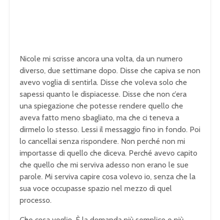
Nicole mi scrisse ancora una
volta, da un numero
diverso, due
settimane dopo. Disse che capiva se non
avevo voglia di sentirla. Disse che
voleva solo che
sapessi quanto le
dispiacesse. Disse che non c’era
una
spiegazione che potesse rendere quello
che
aveva fatto meno sbagliato, ma che
ci teneva a
dirmelo lo stesso. Lessi il
messaggio fino in fondo. Poi
lo
cancellai senza rispondere. Non perché
non mi
importasse di quello che diceva.
Perché avevo capito
che quello che mi
serviva adesso non erano le sue
parole.
Mi serviva capire cosa volevo io, senza
che la
sua voce occupasse spazio nel
mezzo di quel
processo.
Che cosa
voglio. È la domanda più semplice e più