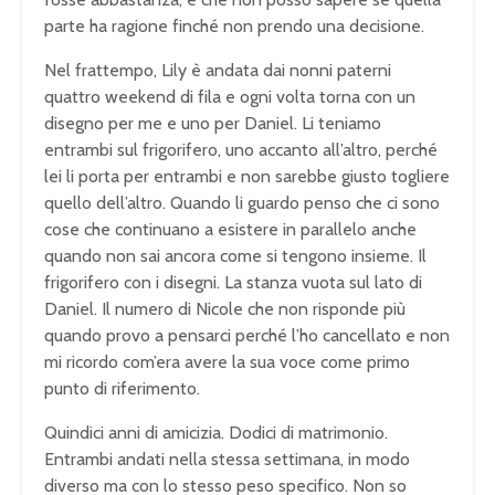
parte ha
ragione finché non prendo una
decisione.
Nel frattempo, Lily è
andata dai nonni paterni
quattro
weekend di fila e ogni volta torna con
un
disegno per me e uno per Daniel. Li
teniamo
entrambi sul frigorifero, uno
accanto all’altro, perché
lei li porta
per entrambi e non sarebbe giusto
togliere
quello dell’altro. Quando li
guardo penso che ci sono
cose che
continuano a esistere in parallelo
anche
quando non sai ancora come si
tengono insieme. Il
frigorifero con i
disegni. La stanza vuota sul lato di
Daniel. Il numero di Nicole che non
risponde più
quando provo a pensarci
perché l’ho cancellato e non
mi ricordo
com’era avere la sua voce come primo
punto di riferimento.
Qu
indici anni di
amicizia. Dodici di
matrimonio.
Entrambi andati
nella stessa settimana,
in modo
diverso ma
con lo stesso peso
specifico. Non so