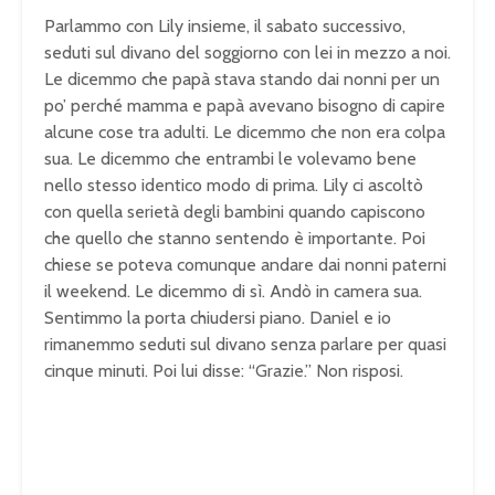
Parlammo con Lily
insieme, il sabato successivo,
seduti
sul divano del soggiorno
con lei in mezzo a noi.
Le dicemmo che
papà stava stando dai nonni per un
po’
perché mamma e papà avevano bisogno di
capire
alcune cose tra adulti. Le
dicemmo che non era colpa
sua. Le
dicemmo che entrambi le volevamo bene
nello stesso identico modo di prima.
Lily ci ascoltò
con quella serietà
degli bambini quando capiscono
che
quello che stanno sentendo è
importante. Poi
chiese se poteva
comunque andare dai nonni paterni
il
weekend. Le dicemmo di sì. Andò in
camera sua.
Sentimmo la porta chiudersi
piano. Daniel e io
rimanemmo seduti sul
divano senza parlare per quasi
cinque
minuti. Poi lui disse: “Grazie.” Non
risposi.