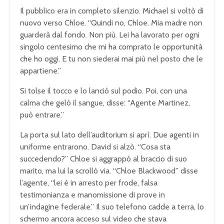
Il pubblico era in completo silenzio. Michael si voltò di
nuovo verso Chloe. “Quindi no, Chloe. Mia madre non
guarderà dal fondo. Non più. Lei ha lavorato per ogni
singolo centesimo che mi ha comprato le opportunità
che ho oggi. E tu non siederai mai più nel posto che le
appartiene.”
Si tolse il tocco e lo lanciò sul podio. Poi, con una
calma che gelò il sangue, disse: “Agente Martinez,
può entrare.”
La porta sul lato dell’auditorium si aprì. Due agenti in
uniforme entrarono. David si alzò. “Cosa sta
succedendo?” Chloe si aggrappò al braccio di suo
marito, ma lui la scrollò via. “Chloe Blackwood” disse
l’agente, “lei è in arresto per frode, falsa
testimonianza e manomissione di prove in
un’indagine federale.” Il suo telefono cadde a terra, lo
schermo ancora acceso sul video che stava