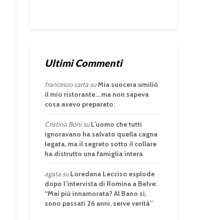
Ultimi Commenti
francesco carta
su
Mia suocera umiliò
il mio ristorante… ma non sapeva
cosa avevo preparato.
Cristina Boni
su
L’uomo che tutti
ignoravano ha salvato quella cagna
legata, ma il segreto sotto il collare
ha distrutto una famiglia intera
agata
su
Loredana Lecciso esplode
dopo l’intervista di Romina a Belve:
“Mai più innamorata? Al Bano sì,
sono passati 26 anni, serve verità”