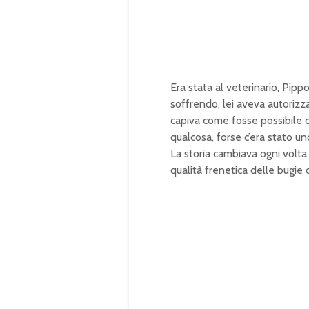
0
0
.
0
0
%
Era stata al
veterinario, Pipp
soffrendo,
lei aveva autorizz
capiva
come fosse possibile 
qualcosa, forse c’era stato
un
La storia cambiava ogni
volta
qualità frenetica
delle bugie 