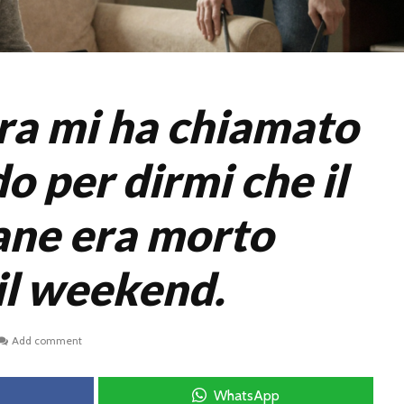
ra mi ha chiamato
o per dirmi che il
ane era morto
il weekend.
Add comment
WhatsApp