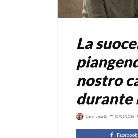
La suoce
piangend
nostro c
durante 
Emanuela B.
10/06/2026
Facebook