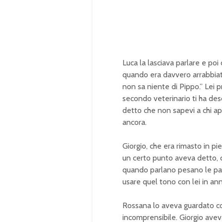
Luca la lasciava
parlare e poi
quando era davvero
arrabbia
non sa niente di
Pippo.” Lei
secondo
veterinario ti ha des
detto
che non sapevi a chi
ap
ancora.
Giorgio, che
era rimasto in pie
un
certo punto aveva detto,
quando parlano pesano le
pa
usare quel tono con lei in an
Rossana lo aveva
guardato c
incomprensibile.
Giorgio ave