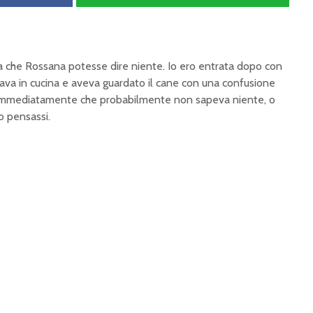
ma che
Rossana potesse dire niente.
Io ero entrata dopo con
tava in cucina e aveva
guardato il cane con una
confusione
immediatamente che
probabilmente non sapeva niente, o
to
pensassi.