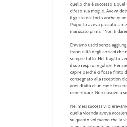
quello che è successo a quel
difeso sua moglie. Aveva de
il giusto dal torto
anche quan
Pippo,
lo aveva passato a me
mai usato prima: “Non ti dar
Eravamo
usciti senza aggiung
tranquillità degli anziani che
sempre fatto. Nel
tragitto v
il
suo respiro regolare. Pensa
capire perché ci fosse
finito 
consegnato
alla reception d
anni di vita di un cane fosse
dimenticare.
Non riuscivo a s
Nei mesi
successivi ci eravamo
quella vicenda
aveva acceler
su
quanto volevamo che la vi
aveva
mantenuto un rapport