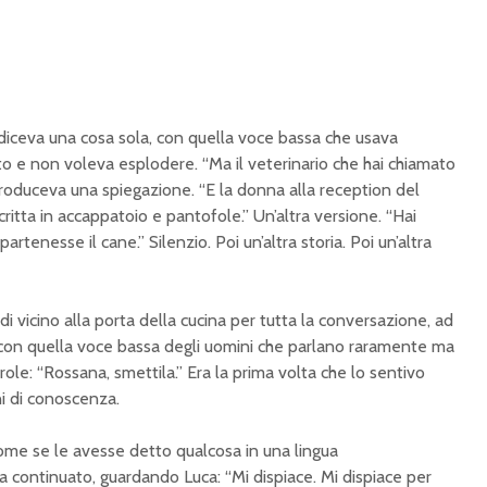
 diceva una cosa sola,
con quella voce bassa che
usava
to e non voleva
esplodere. “Ma il veterinario che
hai chiamato
 produceva una
spiegazione. “E la donna alla
reception del
critta in
accappatoio e pantofole.”
Un’altra versione. “Hai
partenesse il cane.” Silenzio.
Poi un’altra storia. Poi
un’altra
di vicino
alla porta della cucina per
tutta la conversazione, ad
 con
quella voce bassa degli
uomini che parlano raramente
ma
role: “Rossana, smettila.”
Era la prima volta che lo
sentivo
ni
di conoscenza.
ome se le avesse detto
qualcosa in una lingua
va continuato, guardando
Luca: “Mi dispiace. Mi dispiace per