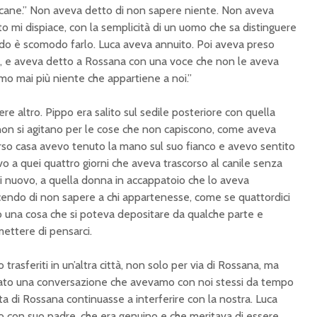
 cane.” Non
aveva detto di non sapere niente. Non
aveva
tto mi
dispiace, con la semplicità di un uomo
che sa distinguere
do è scomodo farlo. Luca
aveva annuito. Poi aveva preso
, e aveva detto a
Rossana con una voce che non le aveva
emo mai più
niente che appartiene a noi.”
ere altro. Pippo
era salito sul sedile posteriore con
quella
non si agitano per le cose che non
capiscono, come aveva
erso casa avevo tenuto la
mano sul suo fianco e avevo sentito
vo a quei
quattro giorni che aveva trascorso al
canile senza
di nuovo, a quella donna in
accappatoio che lo aveva
icendo di non sapere a
chi appartenesse, come se quattordici
ro una
cosa che si poteva depositare da
qualche parte e
mettere di
pensarci.
 trasferiti
in un’altra città, non
solo per via di
Rossana, ma
ato una
conversazione che avevamo con noi
stessi da tempo
ta di
Rossana continuasse
a interferire con la
nostra. Luca
o con suo
padre, che era
genuino e che meritava di
essere