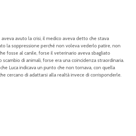
o aveva avuto la
crisi, il medico aveva
detto che stava
ato la
soppressione perché non voleva
vederlo patire, non
che
fosse al canile, forse il
veterinario aveva sbagliato
o scambio di animali,
forse era una coincidenza
straordinaria.
 che Luca indicava un
punto che non tornava, con
quella
che cercano di
adattarsi alla realtà invece di
corrisponderle.