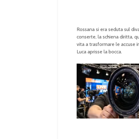
Rossana si
era seduta sul di
conserte, la
schiena diritta, q
vita
a trasformare le
accuse i
Luca aprisse la
bocca.
U
n
L
m
o
u
a
t
d
e
e
d
:
1