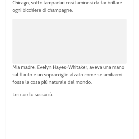
Chicago, sotto lampadari così luminosi da far brillare
ogni bicchiere di champagne.
U
n
L
m
o
u
a
t
d
e
e
d
:
1
0
0
.
0
0
%
Mia madre, Evelyn Hayes-Whitaker, aveva una mano
sul flauto e un sopracciglio alzato come se umiliarmi
fosse la cosa più naturale del mondo.
Lei non lo sussurrò.