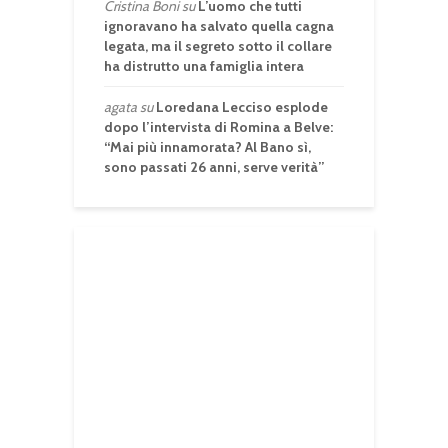
Cristina Boni
su
L’uomo che tutti
ignoravano ha salvato quella cagna
legata, ma il segreto sotto il collare
ha distrutto una famiglia intera
agata
su
Loredana Lecciso esplode
dopo l’intervista di Romina a Belve:
“Mai più innamorata? Al Bano sì,
sono passati 26 anni, serve verità”