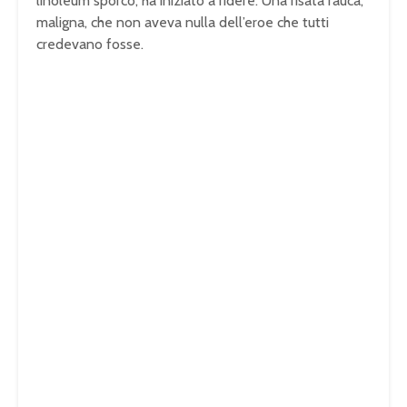
linoleum sporco, ha iniziato a ridere. Una risata rauca,
maligna, che non aveva nulla dell’eroe che tutti
credevano fosse.