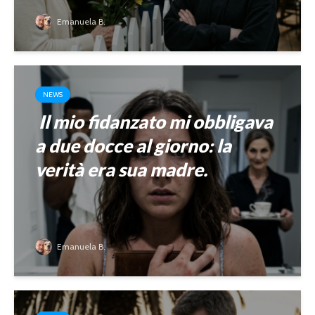
Emanuela B.
NEWS
Il mio fidanzato mi obbligava
a due docce al giorno: la
verità era sua madre.
Emanuela B.