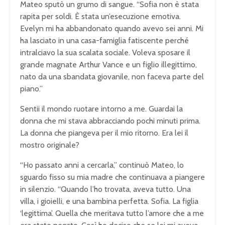
Mateo sputò un grumo di sangue. “Sofia non è stata
rapita per soldi. È stata un’esecuzione emotiva.
Evelyn mi ha abbandonato quando avevo sei anni. Mi
ha lasciato in una casa-famiglia fatiscente perché
intralciavo la sua scalata sociale. Voleva sposare il
grande magnate Arthur Vance e un figlio illegittimo,
nato da una sbandata giovanile, non faceva parte del
piano.”
Sentii il mondo ruotare intorno a me. Guardai la
donna che mi stava abbracciando pochi minuti prima.
La donna che piangeva per il mio ritorno. Era lei il
mostro originale?
“Ho passato anni a cercarla,” continuò Mateo, lo
sguardo fisso su mia madre che continuava a piangere
in silenzio. “Quando l’ho trovata, aveva tutto. Una
villa, i gioielli, e una bambina perfetta. Sofia. La figlia
‘legittima’. Quella che meritava tutto l’amore che a me