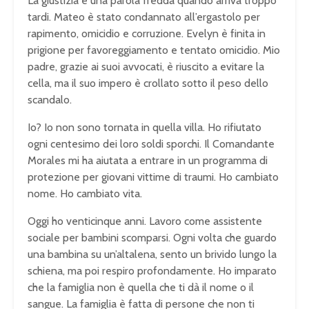
La giustizia è una parola fredda quando arriva troppo
tardi. Mateo è stato condannato all’ergastolo per
rapimento, omicidio e corruzione. Evelyn è finita in
prigione per favoreggiamento e tentato omicidio. Mio
padre, grazie ai suoi avvocati, è riuscito a evitare la
cella, ma il suo impero è crollato sotto il peso dello
scandalo.
Io? Io non sono tornata in quella villa. Ho rifiutato
ogni centesimo dei loro soldi sporchi. Il Comandante
Morales mi ha aiutata a entrare in un programma di
protezione per giovani vittime di traumi. Ho cambiato
nome. Ho cambiato vita.
Oggi ho venticinque anni. Lavoro come assistente
sociale per bambini scomparsi. Ogni volta che guardo
una bambina su un’altalena, sento un brivido lungo la
schiena, ma poi respiro profondamente. Ho imparato
che la famiglia non è quella che ti dà il nome o il
sangue. La famiglia è fatta di persone che non ti