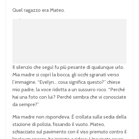
Quel ragazzo era Mateo.
U
n
L
m
o
u
a
t
d
e
e
d
:
1
0
0
.
0
0
%
Il silenzio che seguì fu più pesante di qualunque urlo.
Mia madre si coprì la bocca, gli occhi sgranati verso
l’immagine. “Evelyn… cosa significa questo?” chiese
mio padre, la voce ridotta a un sussurro roco. “Perché
hai una foto con lui? Perché sembra che vi conosciate
da sempre?”
Mia madre non rispondeva. È crollata sulla sedia della
stazione di polizia, fissando il vuoto. Mateo,
schiacciato sul pavimento con il viso premuto contro il