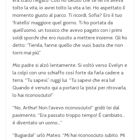
era stato negato. Così ho deciso che se lei mi aveva
tolto la vita, io avrei tolto la vita a lei. Ho aspettato il
momento giusto al parco. Ti ricordi, Sofia? Ero il tuo
‘fratello’ maggiore quel giorno. Ti ho portata da
quell’uomo, un tossico che avevo pagato con i primi
soldi sporchi che ero riuscito a mettere insieme. Gli ho
detto: ‘Tienila, fanne quello che vuoi, basta che non
torni mai più’.”
Mio padre si alzò lentamente. Si voltò verso Evelyn e
la colpì con uno schiaffo così forte da farla cadere a
terra. “Tu sapevi,” ruggì lui. “Tu sapevi che era lui!
Quando è venuto qui a portarci la ‘pista’ per ritrovarla,
lo hai riconosciuto!”
“No, Arthur! Non l’avevo riconosciuto!” gridò lei dal
pavimento. “Era passato troppo tempo! È cambiato…
è diventato un uomo…”
“Bugiarda!” urlò Mateo. “Mi hai riconosciuto subito. Mi