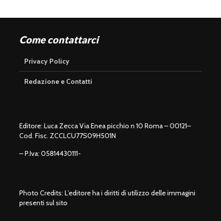
Come contattarci
Privacy Policy
Redazione e Contatti
Editore: Luca Zecca Via Enea picchio n 10 Roma – 00121–
Cod. Fisc. ZCCLCU77S09H501N
– P.Iva: 05814430111-
Photo Credits: L’editore ha i diritti di utilizzo delle immagini
presenti sul sito