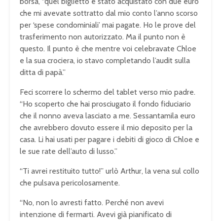
borsa, “quel biglietto è stato acquistato con due euro
che mi avevate sottratto dal mio conto l’anno scorso
per ‘spese condominiali’ mai pagate. Ho le prove del
trasferimento non autorizzato. Ma il punto non è
questo. Il punto è che mentre voi celebravate Chloe
e la sua crociera, io stavo completando l’audit sulla
ditta di papà.”
Feci scorrere lo schermo del tablet verso mio padre.
“Ho scoperto che hai prosciugato il fondo fiduciario
che il nonno aveva lasciato a me. Sessantamila euro
che avrebbero dovuto essere il mio deposito per la
casa. Li hai usati per pagare i debiti di gioco di Chloe e
le sue rate dell’auto di lusso.”
“Ti avrei restituito tutto!” urlò Arthur, la vena sul collo
che pulsava pericolosamente.
“No, non lo avresti fatto. Perché non avevi
intenzione di fermarti. Avevi già pianificato di