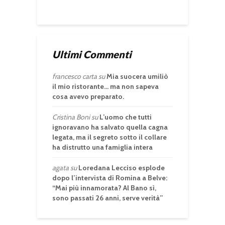
Ultimi Commenti
francesco carta
su
Mia suocera umiliò
il mio ristorante… ma non sapeva
cosa avevo preparato.
Cristina Boni
su
L’uomo che tutti
ignoravano ha salvato quella cagna
legata, ma il segreto sotto il collare
ha distrutto una famiglia intera
agata
su
Loredana Lecciso esplode
dopo l’intervista di Romina a Belve:
“Mai più innamorata? Al Bano sì,
sono passati 26 anni, serve verità”