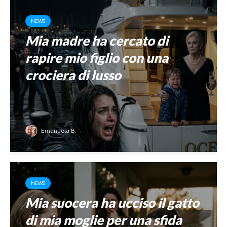
NEWS
Mia madre ha cercato di
rapire mio figlio con una
crociera di lusso
Emanuela B.
NEWS
Mia suocera ha ucciso il gatto
di mia moglie per una sfida