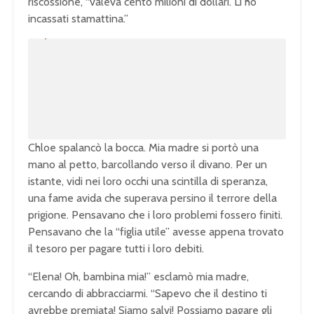
riscossione, “valeva cento milioni di dollari. Li ho
incassati stamattina.”
U
n
L
m
o
u
a
t
d
e
e
d
:
1
0
0
.
0
0
%
Chloe spalancò la bocca. Mia madre si portò una
mano al petto, barcollando verso il divano. Per un
istante, vidi nei loro occhi una scintilla di speranza,
una fame avida che superava persino il terrore della
prigione. Pensavano che i loro problemi fossero finiti.
Pensavano che la “figlia utile” avesse appena trovato
il tesoro per pagare tutti i loro debiti.
“Elena! Oh, bambina mia!” esclamò mia madre,
cercando di abbracciarmi. “Sapevo che il destino ti
avrebbe premiata! Siamo salvi! Possiamo pagare gli