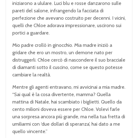
iniziarono a ululare. Luci blu e rosse danzarono sulle
pareti del salone, infrangendo la facciata di
perfezione che avevano costruito per decenni. I vicini,
quelli che Chloe adorava impressionare, uscirono sui
portici a guardare.
Mio padre crollò in ginocchio. Mia madre iniziò a
gridare che ero un mostro, un demone nato per
distruggerli. Chloe cercò di nascondere il suo bracciale
di diamanti sotto il cuscino, come se questo potesse
cambiare la realtà.
Mentre gli agenti entravano, mi avvicinai a mia madre.
“Sai qual è la cosa divertente, mamma? Quella
mattina di Natale, hai scambiato i biglietti. Quello da
cento milioni doveva essere per Chloe. Volevi farle
una sorpresa ancora più grande, ma nella tua fretta di
umiliarmi con ‘due dollari di speranza’, hai dato a me
quello vincente.”