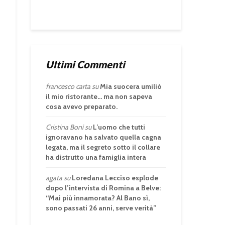
Ultimi Commenti
francesco carta
su
Mia suocera umiliò
il mio ristorante… ma non sapeva
cosa avevo preparato.
Cristina Boni
su
L’uomo che tutti
ignoravano ha salvato quella cagna
legata, ma il segreto sotto il collare
ha distrutto una famiglia intera
agata
su
Loredana Lecciso esplode
dopo l’intervista di Romina a Belve:
“Mai più innamorata? Al Bano sì,
sono passati 26 anni, serve verità”