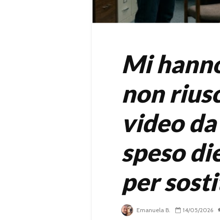
Mi hanno
non riusc
video da
speso die
per sosti
Emanuela B.
14/05/2026