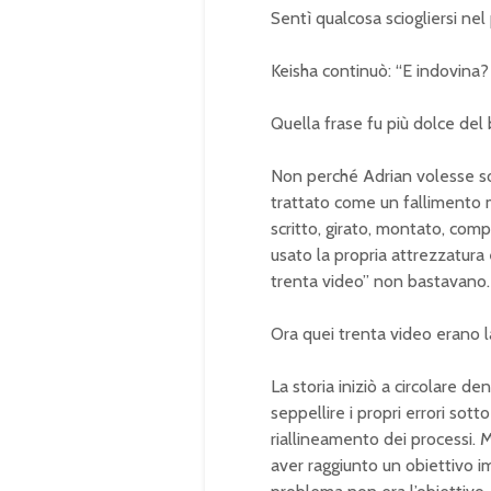
Sentì qualcosa sciogliersi nel
Keisha continuò: “E indovina? 
Quella frase fu più dolce del 
Non perché Adrian volesse so
trattato come un fallimento 
scritto, girato, montato, comp
usato la propria attrezzatura e
trenta video” non bastavano.
Ora quei trenta video erano l
La storia iniziò a circolare de
seppellire i propri errori sott
riallineamento dei processi. 
aver raggiunto un obiettivo i