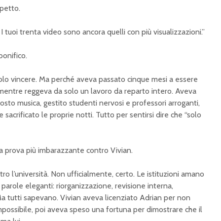
 petto.
I tuoi trenta video sono ancora quelli con più visualizzazioni.”
bonifico.
lo vincere. Ma perché aveva passato cinque mesi a essere
mentre reggeva da solo un lavoro da reparto intero. Aveva
osto musica, gestito studenti nervosi e professori arroganti,
 sacrificato le proprie notti. Tutto per sentirsi dire che “solo
a prova più imbarazzante contro Vivian.
ntro l’università. Non ufficialmente, certo. Le istituzioni amano
o parole eleganti: riorganizzazione, revisione interna,
Ma tutti sapevano. Vivian aveva licenziato Adrian per non
mpossibile, poi aveva speso una fortuna per dimostrare che il