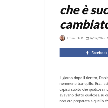
che è su
cambiato
Emanuela B.
26/04/2026
Facebook
Il giorno dopo il rientro, Da
nemmeno tranquillo. Era… esi
capisci subito che qualcosa no
avevano detto qualcosa su d
non ero preparata a quello ch