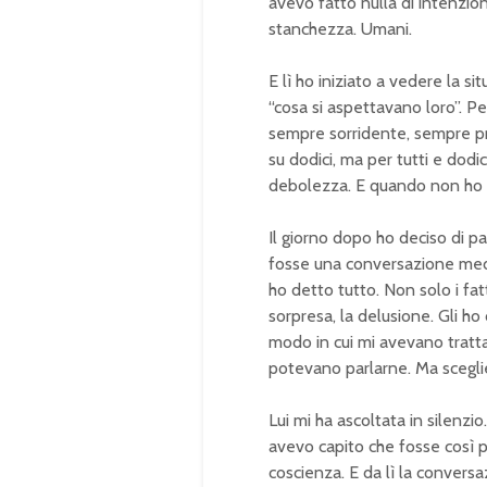
avevo fatto nulla di intenzi
stanchezza. Umani.
E lì ho iniziato a vedere la si
“cosa si aspettavano loro”. P
sempre sorridente, sempre pr
su dodici, ma per tutti e dod
debolezza. E quando non ho r
Il giorno dopo ho deciso di 
fosse una conversazione media
ho detto tutto. Non solo i fat
sorpresa, la delusione. Gli h
modo in cui mi avevano tratt
potevano parlarne. Ma sceglier
Lui mi ha ascoltata in silenzi
avevo capito che fosse così p
coscienza. E da lì la convers