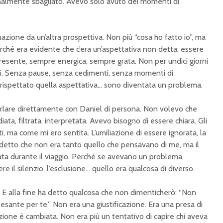
onalmente sbagliato. Avevo solo avuto dei momenti di
tuazione da un’altra prospettiva. Non più “cosa ho fatto io”, ma
erché era evidente che c’era un’aspettativa non detta: essere
esente, sempre energica, sempre grata. Non per undici giorni
ici. Senza pause, senza cedimenti, senza momenti di
ispettato quella aspettativa… sono diventata un problema.
parlare direttamente con Daniel di persona. Non volevo che
ta, filtrata, interpretata. Avevo bisogno di essere chiara. Gli
ti, ma come mi ero sentita. L’umiliazione di essere ignorata, la
o detto che non era tanto quello che pensavano di me, ma il
ata durante il viaggio. Perché se avevano un problema,
e il silenzio, l’esclusione… quello era qualcosa di diverso.
o. E alla fine ha detto qualcosa che non dimenticherò: “Non
esante per te.” Non era una giustificazione. Era una presa di
azione è cambiata. Non era più un tentativo di capire chi aveva