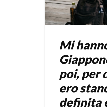
Mi hanno
Giappone
poi, per
ero stan
definita 