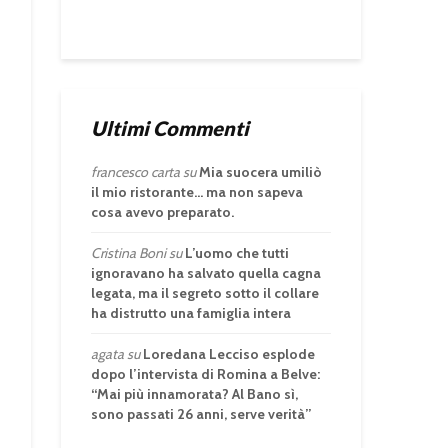
Ultimi Commenti
francesco carta
su
Mia suocera umiliò
il mio ristorante… ma non sapeva
cosa avevo preparato.
Cristina Boni
su
L’uomo che tutti
ignoravano ha salvato quella cagna
legata, ma il segreto sotto il collare
ha distrutto una famiglia intera
agata
su
Loredana Lecciso esplode
dopo l’intervista di Romina a Belve:
“Mai più innamorata? Al Bano sì,
sono passati 26 anni, serve verità”