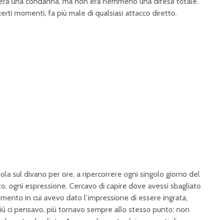
n era una condanna, ma non era nemmeno una difesa totale.
certi momenti, fa più male di qualsiasi attacco diretto.
la sul divano per ore, a ripercorrere ogni singolo giorno del
sto, ogni espressione. Cercavo di capire dove avessi sbagliato
mento in cui avevo dato l’impressione di essere ingrata,
più ci pensavo, più tornavo sempre allo stesso punto: non