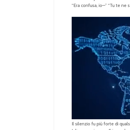
“Era confusa, io—” “Tu te ne se
U
n
m
u
Il silenzio fu più forte di qual
t
e