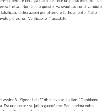
non-rispondere c’era già tutto. Lei fece un passo indietro. “Dio
d
:
 senza fretta. “Non è solo questo. Ha svuotato conti, venduto
1
0
0
falsificato dichiarazioni per ottenere l’affidamento. Tutto
.
0
volo più vicino. “Verificabile. Tracciabile.”
0
%
si avvicinò. “Signor Hale?” disse rivolto a Julian. “Dobbiamo
a. Era una certezza. Julian guardò me. Per la prima volta,