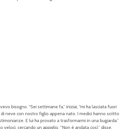
evo bisogno. “Sei settimane fa,” iniziai, “mi ha lasciata fuori
di neve con nostro figlio appena nato. I medici hanno scritto
estimonianze. E lui ha provato a trasformarmi in una bugiarda.”
no veloci, cercando un appiglio. “Non è andata così,” disse.