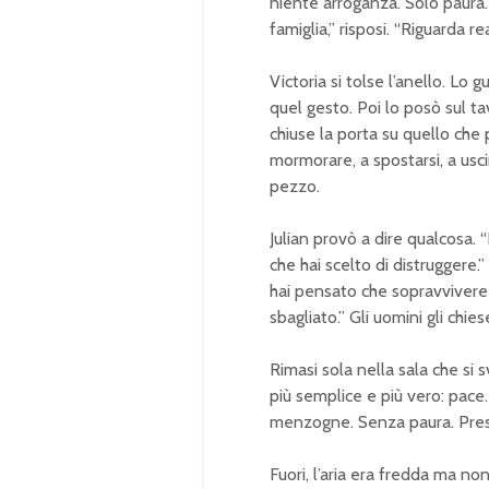
niente arroganza. Solo paura.
famiglia,” risposi. “Riguarda rea
Victoria si tolse l’anello. L
quel gesto. Poi lo posò sul ta
chiuse la porta su quello che p
mormorare, a spostarsi, a usci
pezzo.
Julian provò a dire qualcosa. 
che hai scelto di distruggere.
hai pensato che sopravvivere f
sbagliato.” Gli uomini gli chies
Rimasi sola nella sala che si s
più semplice e più vero: pace.
menzogne. Senza paura. Presi 
Fuori, l’aria era fredda ma non