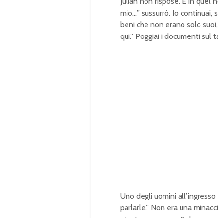
Julian non rispose. E in quel 
mio…” sussurrò. Io continuai,
beni che non erano solo suoi, 
qui.” Poggiai i documenti sul ta
Uno degli uomini all’ingresso 
parlarle.” Non era una minacci