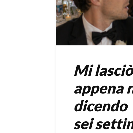
Mi lasciò
appena n
dicendo 
sei sett