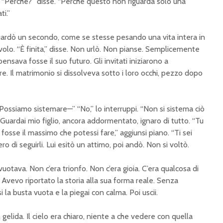
 “Perché?” disse. “Perché questo non riguarda solo una
ti.”
o guardò un secondo, come se stesse pesando una vita intera in
volo. “È finita,” disse. Non urlò. Non pianse. Semplicemente
ensava fosse il suo futuro. Gli invitati iniziarono a
re. Il matrimonio si dissolveva sotto i loro occhi, pezzo dopo
“Possiamo sistemare—” “No,” lo interruppi. “Non si sistema ciò
” Guardai mio figlio, ancora addormentato, ignaro di tutto. “Tu
osse il massimo che potessi fare,” aggiunsi piano. “Ti sei
ero di seguirli. Lui esitò un attimo, poi andò. Non si voltò.
vuotava. Non c’era trionfo. Non c’era gioia. C’era qualcosa di
 Avevo riportato la storia alla sua forma reale. Senza
la busta vuota e la piegai con calma. Poi uscii.
 gelida. Il cielo era chiaro, niente a che vedere con quella