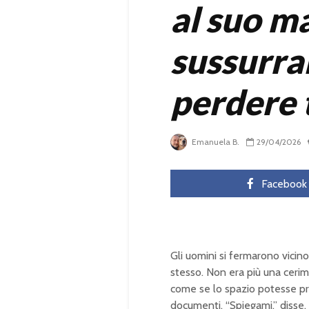
al suo m
sussurrai
perdere 
Emanuela B.
29/04/2026
Facebook
Gli uomini si fermarono vicino
stesso. Non era più una cerim
come se lo spazio potesse pro
documenti. “Spiegami,” disse. 