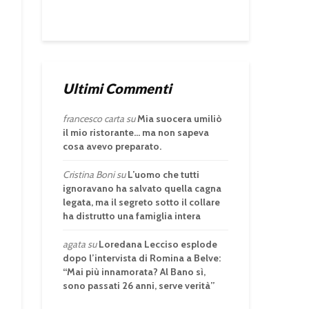
Ultimi Commenti
francesco carta
su
Mia suocera umiliò
il mio ristorante… ma non sapeva
cosa avevo preparato.
Cristina Boni
su
L’uomo che tutti
ignoravano ha salvato quella cagna
legata, ma il segreto sotto il collare
ha distrutto una famiglia intera
agata
su
Loredana Lecciso esplode
dopo l’intervista di Romina a Belve:
“Mai più innamorata? Al Bano sì,
sono passati 26 anni, serve verità”