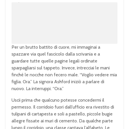
L
m
o
u
a
t
d
e
e
d
:
1
0
0
.
0
0
%
Per un brutto battito di cuore, mi immaginai a
spazzare via quel fascicolo dalla scrivania e a
guardare tutte quelle pagine legali ordinate
sparpagliarsi sul tappeto. Invece, intrecciai le mani
finché le nocche non fecero male. “Voglio vedere mia
figlia. Ora.” La signora Ashford iniziò a parlare di
nuovo. La interruppi. “Ora.”
Uscii prima che qualcuno potesse concedermi il
permesso. Il corridoio fuori dall’ufficio era rivestito di
tulipani di cartapesta e soli a pastello, piccole bugie
allegre fissate ai muri di cemento. Da qualche parte
lungo il corridoio, una classe cantava l’alfabeto. Le