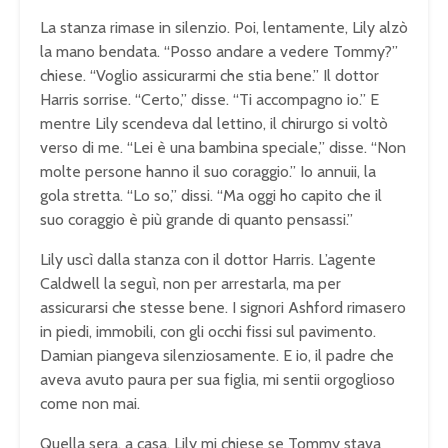
La stanza rimase in silenzio. Poi, lentamente, Lily alzò
la mano bendata. “Posso andare a vedere Tommy?”
chiese. “Voglio assicurarmi che stia bene.” Il dottor
Harris sorrise. “Certo,” disse. “Ti accompagno io.” E
mentre Lily scendeva dal lettino, il chirurgo si voltò
verso di me. “Lei è una bambina speciale,” disse. “Non
molte persone hanno il suo coraggio.” Io annuii, la
gola stretta. “Lo so,” dissi. “Ma oggi ho capito che il
suo coraggio è più grande di quanto pensassi.”
Lily uscì dalla stanza con il dottor Harris. L’agente
Caldwell la seguì, non per arrestarla, ma per
assicurarsi che stesse bene. I signori Ashford rimasero
in piedi, immobili, con gli occhi fissi sul pavimento.
Damian piangeva silenziosamente. E io, il padre che
aveva avuto paura per sua figlia, mi sentii orgoglioso
come non mai.
Quella sera, a casa, Lily mi chiese se Tommy stava