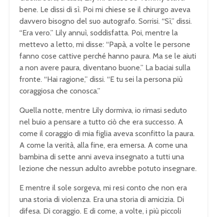
bene. Le dissi di sì. Poi mi chiese se il chirurgo aveva
davvero bisogno del suo autografo. Sorrisi. “Sì,” dissi.
“Era vero.” Lily annuì, soddisfatta. Poi, mentre la
mettevo a letto, mi disse: “Papà, a volte le persone
fanno cose cattive perché hanno paura. Ma se le aiuti
a non avere paura, diventano buone.” La baciai sulla
fronte. “Hai ragione,” dissi. “E tu sei la persona più
coraggiosa che conosca.”
Quella notte, mentre Lily dormiva, io rimasi seduto
nel buio a pensare a tutto ciò che era successo. A
come il coraggio di mia figlia aveva sconfitto la paura.
A come la verità, alla fine, era emersa. A come una
bambina di sette anni aveva insegnato a tutti una
lezione che nessun adulto avrebbe potuto insegnare.
E mentre il sole sorgeva, mi resi conto che non era
una storia di violenza. Era una storia di amicizia. Di
difesa. Di coraggio. E di come, a volte, i più piccoli