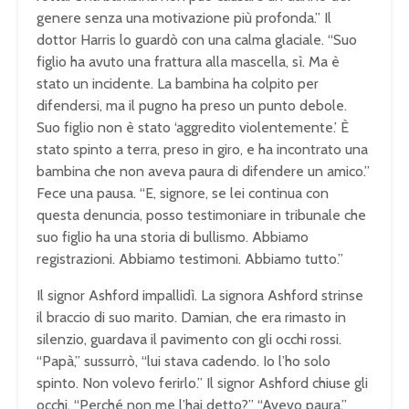
genere senza una motivazione più profonda.” Il
dottor Harris lo guardò con una calma glaciale. “Suo
figlio ha avuto una frattura alla mascella, sì. Ma è
stato un incidente. La bambina ha colpito per
difendersi, ma il pugno ha preso un punto debole.
Suo figlio non è stato ‘aggredito violentemente.’ È
stato spinto a terra, preso in giro, e ha incontrato una
bambina che non aveva paura di difendere un amico.”
Fece una pausa. “E, signore, se lei continua con
questa denuncia, posso testimoniare in tribunale che
suo figlio ha una storia di bullismo. Abbiamo
registrazioni. Abbiamo testimoni. Abbiamo tutto.”
Il signor Ashford impallidì. La signora Ashford strinse
il braccio di suo marito. Damian, che era rimasto in
silenzio, guardava il pavimento con gli occhi rossi.
“Papà,” sussurrò, “lui stava cadendo. Io l’ho solo
spinto. Non volevo ferirlo.” Il signor Ashford chiuse gli
occhi. “Perché non me l’hai detto?” “Avevo paura,”