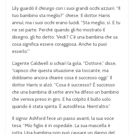
Lily guardò il chirurgo con i suoi grandi occhi azzurri. “Il
tuo bambino sta meglio?” chiese. Il dottor Harris
annuì, ma i suoi occhi erano lucidi. “Sta meglio, sì. E tu
ne sei parte. Perché quando gli ho mostrato il
disegno, gli ho detto: ‘Vedi? C’è una bambina che sa
cosa significa essere coraggiosa. Anche tu puoi
esserlo.'”
L’agente Caldwell si schiarì la gola. “Dottore,” disse,
“capisco che questa situazione sia toccante, ma
dobbiamo ancora chiarire cosa è successo oggi.” Il
dottor Harris si alzò. “Cosa è successo? È successo
che una bambina di sette anni ha difeso un bambino
che veniva preso in giro. E ha colpito il bullo solo
quando è stata spinta. È autodifesa. Nient’altro.”
Il signor Ashford fece un passo avanti, la sua voce
tesa. “Mio figlio è in ospedale. La sua mascella è
rotta. Una bambina non può causare un danno del