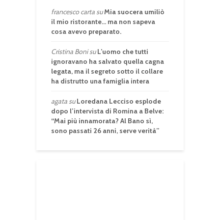
francesco carta
su
Mia suocera umiliò
il mio ristorante… ma non sapeva
cosa avevo preparato.
Cristina Boni
su
L’uomo che tutti
ignoravano ha salvato quella cagna
legata, ma il segreto sotto il collare
ha distrutto una famiglia intera
agata
su
Loredana Lecciso esplode
dopo l’intervista di Romina a Belve:
“Mai più innamorata? Al Bano sì,
sono passati 26 anni, serve verità”