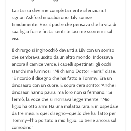
La stanza divenne completamente silenziosa. I
signori Ashford impallidirono. Lily sorrise
timidamente. E io, il padre che pensava che la vita di
sua figlia fosse finita, sentii le lacrime scorrermi sul
viso.
Il chirurgo si inginocchiò davanti a Lily con un sorriso
che sembrava uscito da un altro mondo. Indossava
ancora il camice verde, i capelli spettinati, gli occhi
stanchi ma luminosi. “Mi chiamo Dottor Harris,” disse.
“E ricordo il disegno che hai fatto a Tommy. Era un
dinosauro con un cuore. E sopra c’era scritto: ‘Anche i
dinosauri hanno paura, ma loro non si fermano.'” Si
fermò, la voce che si incrinava leggermente. “Mio
figlio ha otto anni. Ha una malattia rara. È in ospedale
da tre mesi. E quel disegno—quello che hai fatto per
Tommy—l’ho portato a mio figlio. Lo tiene ancora sul
comodino.”