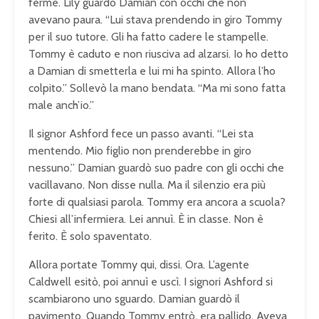
ferme. Lily guardò Damian con occhi che non
avevano paura. “Lui stava prendendo in giro Tommy
per il suo tutore. Gli ha fatto cadere le stampelle.
Tommy è caduto e non riusciva ad alzarsi. Io ho detto
a Damian di smetterla e lui mi ha spinto. Allora l’ho
colpito.” Sollevò la mano bendata. “Ma mi sono fatta
male anch’io.”
Il signor Ashford fece un passo avanti. “Lei sta
mentendo. Mio figlio non prenderebbe in giro
nessuno.” Damian guardò suo padre con gli occhi che
vacillavano. Non disse nulla. Ma il silenzio era più
forte di qualsiasi parola. Tommy era ancora a scuola?
Chiesi all’infermiera. Lei annuì. È in classe. Non è
ferito. È solo spaventato.
Allora portate Tommy qui, dissi. Ora. L’agente
Caldwell esitò, poi annuì e uscì. I signori Ashford si
scambiarono uno sguardo. Damian guardò il
pavimento. Quando Tommy entrò, era pallido. Aveva