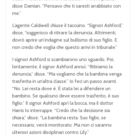
disse Damian. “Pensavo che ti saresti arrabbiato con
me.”
L’agente Caldwell chiuse il taccuino. “Signori Ashford,”
disse, “suggerisco di ritirare la denuncia. Altrimenti,
dovrò aprire un’indagine sul bullismo di suo figlio. E
non credo che voglia che questo arrivi in tribunale.”
I signori Ashford si scambiarono uno sguardo. Poi,
lentamente, il signor Ashford annuì. “Ritiriamo la
denuncia,” disse. “Ma vogliamo che la bambina venga
trasferita in un’altra classe.” Io feci un passo avanti.
“No. Lei resta dove è. È stata lei a difendere un
bambino. Se qualcuno deve essere trasferito, è suo
figlio.” Il signor Ashford aprì la bocca, ma il dottor
Harris lo interruppe. “Credo che la decisione sia
chiara,” disse. “La bambina resta. Suo figlio, se
necessario, verrà monitorato. Ma non ci saranno
ulteriori azioni disciplinari contro Lily.”