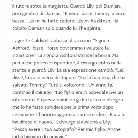
il tutore sotto la maglietta. Guardò Lily, poi Damian,
poi i genitori di Damian. “È vero,” disse Tommy, a voce
bassa. “Lui mi ha fatto cadere. Lily mi ha difeso. Ha
colpito Damian solo quando lui l’ha spinta.”
L’agente Caldwell abbassò il taccuino. “Signori
Ashford,” disse, “forse dovremmo rivalutare la
situazione.” La signora Ashford strinse la borsa. Ma
prima che potesse rispondere, il chirurgo entrò nella
stanza e guardò Lily. La sua espressione cambiò. “Lei,”
disse, la voce piena di stupore. “Sei la bambina che ha
salvato Tommy.” Tutti si voltarono. “Un anno fa,”
continuò il chirurgo, “tuo figlio era in ospedale per un
intervento. E questa bambina gli ha fatto un disegno
che lo ha fatto sorridere per la prima volta dopo
settimane. L’hai incoraggiato a non arrendersi. E ora lo
hai difeso di nuovo.” Il chirurgo si avvicinò a Lily.
“Posso avere il tuo autografo? Per mio figlio. Anche
lui ha bisogno di coraggio.”