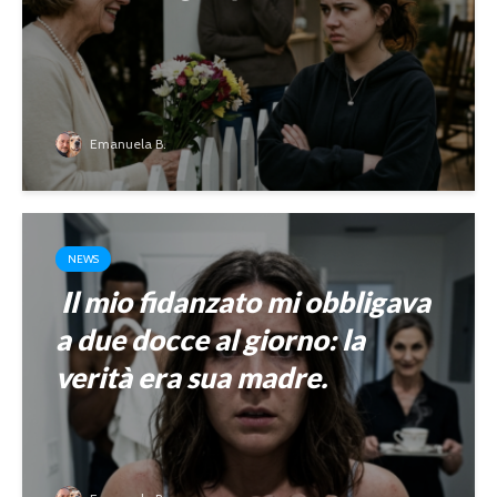
Emanuela B.
NEWS
Il mio fidanzato mi obbligava
a due docce al giorno: la
verità era sua madre.