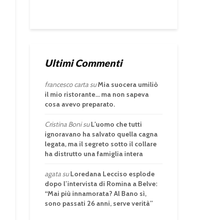
Ultimi Commenti
francesco carta
su
Mia suocera umiliò
il mio ristorante… ma non sapeva
cosa avevo preparato.
Cristina Boni
su
L’uomo che tutti
ignoravano ha salvato quella cagna
legata, ma il segreto sotto il collare
ha distrutto una famiglia intera
agata
su
Loredana Lecciso esplode
dopo l’intervista di Romina a Belve:
“Mai più innamorata? Al Bano sì,
sono passati 26 anni, serve verità”