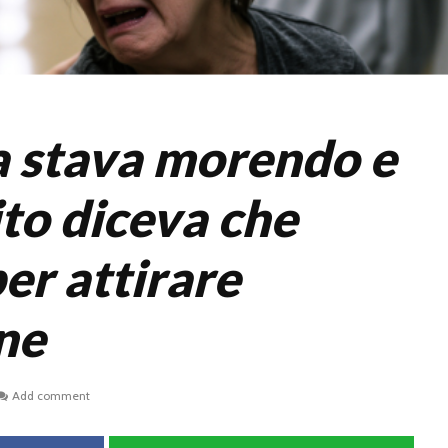
ia stava morendo e
to diceva che
er attirare
ne
Add comment