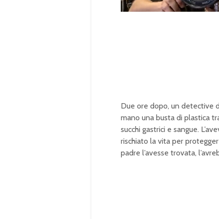
n
L
m
o
u
a
t
d
e
e
d
:
1
0
0
.
0
0
%
Due ore dopo, un detective del
mano una busta di plastica tr
succhi gastrici e sangue. L’ave
rischiato la vita per protegg
padre l’avesse trovata, l’avr