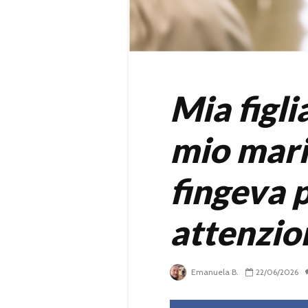
Mia figl
mio mari
fingeva p
attenzio
Emanuela B.
22/06/2026