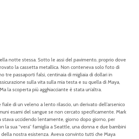
ella notte stessa. Sotto le assi del pavimento, proprio dove
rovato la cassetta metallica. Non conteneva solo foto di
o tre passaporti falsi, centinaia di migliaia di dollari in
ssicurazione sulla vita sulla mia testa e su quella di Maya,
 Ma la scoperta più agghiacciante è stata un’altra.
 fiale di un veleno a lento rilascio, un derivato dell’arsenico
omuni esami del sangue se non cercato specificamente. Mark
a stava uccidendo lentamente, giorno dopo giorno, per
con la sua “vera” famiglia a Seattle, una donna e due bambini
lla nostra esistenza. Aveva convinto tutti che Maya