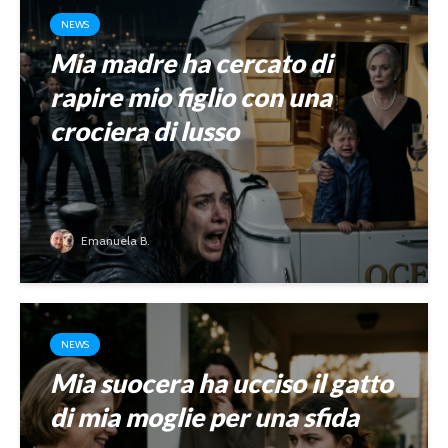
NEWS
Mia madre ha cercato di
rapire mio figlio con una
crociera di lusso
Emanuela B.
NEWS
Mia suocera ha ucciso il gatto
di mia moglie per una sfida