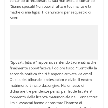
cercando di recuperare la sua maschera di comando.
“Siamo sposati! Non puoi sfrattare tuo marito e la
madre di mia figlia! Ti denuncerò per sequestro di
beni!”
U
n
L
m
o
u
a
t
d
e
e
d
:
1
0
0
.
0
0
%
“Sposati, Julian?” risposi io, sentendo l’adrenalina che
finalmente sopraffaceva il dolore fisico. “Controlla la
seconda notifica che ti è appena arrivata via email.
Quella del tribunale ecclesiastico e civile. Il nostro
matrimonio è nullo dall’origine. Hai omesso di
dichiarare tre pendenze penali per frode fiscale al
momento della licenza matrimoniale nel Connecticut.
I miei avvocati hanno depositato l’istanza di