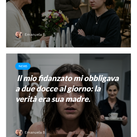
Emanuela B.
NEWS
Il mio fidanzato mi obbligava
a due docce al giorno: la
verità era sua madre.
Emanuela B.