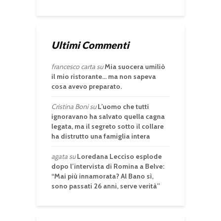
Ultimi Commenti
francesco carta
su
Mia suocera umiliò
il mio ristorante… ma non sapeva
cosa avevo preparato.
Cristina Boni
su
L’uomo che tutti
ignoravano ha salvato quella cagna
legata, ma il segreto sotto il collare
ha distrutto una famiglia intera
agata
su
Loredana Lecciso esplode
dopo l’intervista di Romina a Belve:
“Mai più innamorata? Al Bano sì,
sono passati 26 anni, serve verità”