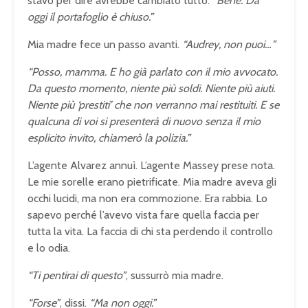
stavo per dire avrebbe cambiato tutto.
“Bene. Da
oggi il portafoglio è chiuso.”
Mia madre fece un passo avanti.
“Audrey, non puoi…”
“Posso, mamma. E ho già parlato con il mio avvocato.
Da questo momento, niente più soldi. Niente più aiuti.
Niente più ‘prestiti’ che non verranno mai restituiti. E se
qualcuna di voi si presenterà di nuovo senza il mio
esplicito invito, chiamerò la polizia.”
L’agente Alvarez annuì. L’agente Massey prese nota.
Le mie sorelle erano pietrificate. Mia madre aveva gli
occhi lucidi, ma non era commozione. Era rabbia. Lo
sapevo perché l’avevo vista fare quella faccia per
tutta la vita. La faccia di chi sta perdendo il controllo
e lo odia.
“Ti pentirai di questo”
, sussurrò mia madre.
“Forse”
, dissi.
“Ma non oggi.”