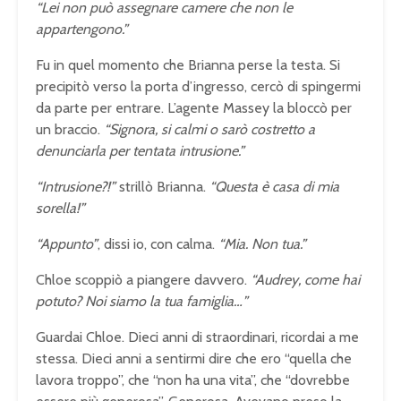
“Lei non può assegnare camere che non le
appartengono.”
Fu in quel momento che Brianna perse la testa. Si
precipitò verso la porta d’ingresso, cercò di spingermi
da parte per entrare. L’agente Massey la bloccò per
un braccio.
“Signora, si calmi o sarò costretto a
denunciarla per tentata intrusione.”
“Intrusione?!”
strillò Brianna.
“Questa è casa di mia
sorella!”
“Appunto”
, dissi io, con calma.
“Mia. Non tua.”
Chloe scoppiò a piangere davvero.
“Audrey, come hai
potuto? Noi siamo la tua famiglia…”
Guardai Chloe. Dieci anni di straordinari, ricordai a me
stessa. Dieci anni a sentirmi dire che ero “quella che
lavora troppo”, che “non ha una vita”, che “dovrebbe