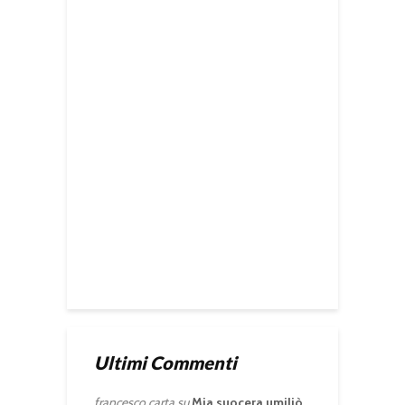
Ultimi Commenti
francesco carta
su
Mia suocera umiliò