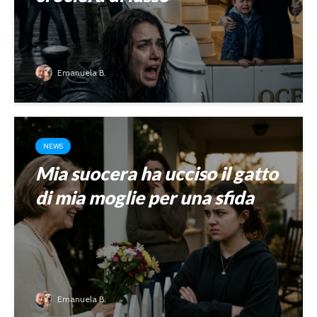
Emanuela B.
NEWS
Mia suocera ha ucciso il gatto
di mia moglie per una sfida
Emanuela B.