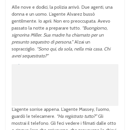
Alle nove e dodici, la polizia arrivò. Due agenti, una
donna e un uomo. L’agente Alvarez bussò
gentilmente. Io aprii. Non ero preoccupata. Avevo
passato la notte a preparare tutto.
“Buongiorno,
signorina Miller. Sua madre ha chiamato per un
presunto sequestro di persona.”
Alzai un
sopracciglio.
“Sono qui, da sola, nella mia casa. Chi
avrei sequestrato?”
U
n
L
m
o
u
a
t
d
e
e
d
:
1
0
0
.
0
0
%
L’agente sorrise appena. L’agente Massey, l’uomo,
guardò le telecamere.
“Ha registrato tutto?”
Gli
mostrai il telefono. Gli feci vedere i filmati dalle otto