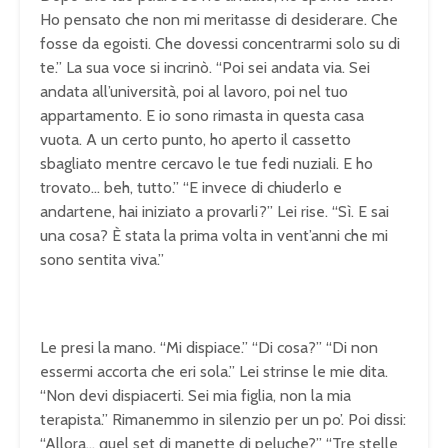
Ho pensato che non mi meritasse di desiderare. Che
fosse da egoisti. Che dovessi concentrarmi solo su di
te.” La sua voce si incrinò. “Poi sei andata via. Sei
andata all’università, poi al lavoro, poi nel tuo
appartamento. E io sono rimasta in questa casa
vuota. A un certo punto, ho aperto il cassetto
sbagliato mentre cercavo le tue fedi nuziali. E ho
trovato… beh, tutto.” “E invece di chiuderlo e
andartene, hai iniziato a provarli?” Lei rise. “Sì. E sai
una cosa? È stata la prima volta in vent’anni che mi
sono sentita viva.”
Le presi la mano. “Mi dispiace.” “Di cosa?” “Di non
essermi accorta che eri sola.” Lei strinse le mie dita.
“Non devi dispiacerti. Sei mia figlia, non la mia
terapista.” Rimanemmo in silenzio per un po’. Poi dissi:
“Allora… quel set di manette di peluche?” “Tre stelle