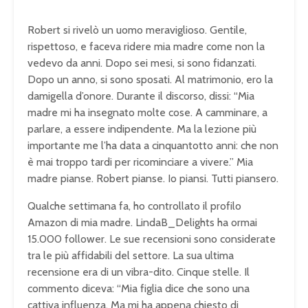
Robert si rivelò un uomo meraviglioso. Gentile,
rispettoso, e faceva ridere mia madre come non la
vedevo da anni. Dopo sei mesi, si sono fidanzati.
Dopo un anno, si sono sposati. Al matrimonio, ero la
damigella d’onore. Durante il discorso, dissi: “Mia
madre mi ha insegnato molte cose. A camminare, a
parlare, a essere indipendente. Ma la lezione più
importante me l’ha data a cinquantotto anni: che non
è mai troppo tardi per ricominciare a vivere.” Mia
madre pianse. Robert pianse. Io piansi. Tutti piansero.
Qualche settimana fa, ho controllato il profilo
Amazon di mia madre. LindaB_Delights ha ormai
15.000 follower. Le sue recensioni sono considerate
tra le più affidabili del settore. La sua ultima
recensione era di un vibra-dito. Cinque stelle. Il
commento diceva: “Mia figlia dice che sono una
cattiva influenza. Ma mi ha appena chiesto di