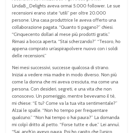
LindaB_Delights aveva ormai 5.000 follower. Le sue
recensioni erano state “utili” per oltre 20.000
persone. Una casa produttrice le aveva offerto una
collaborazione pagata. “Quanto ti pagano?” chiesi.
“Cinquecento dollari al mese più prodotti gratis.”
Rimasi a bocca aperta. “Stai scherzando?” “Tesoro, ho
appena comprato un’aspirapolvere nuovo con i soldi
delle recensioni.”
Nei mesi successivi, successe qualcosa di strano.
Iniziai a vedere mia madre in modo diverso. Non più
come la donna che mi aveva cresciuta, ma come una
persona. Con desideri, segreti, e una vita che non
conoscevo. Un pomeriggio, mentre bevevamo il tè,
mi chiese: “E tu? Come va la tua vita sentimentale?”
Alzai le spalle. “Non ho tempo per frequentare
qualcuno.” “Non hai tempo o hai paura?” La domanda
mi colpì dritto al petto. “Forse tutte e due.” Lei annuì.
“Sai, anch’io avevo paura. Poi ho capito che l’unico