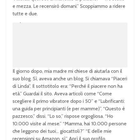
e mezza. Le recensirò domani.” Scoppiammo a ridere
tutte e due.
U
n
L
m
o
u
a
t
d
e
e
d
:
1
0
0
.
0
0
%
Il giorno dopo, mia madre mi chiese di aiutarla con il
suo blog. Sì, aveva anche un blog. Si chiamava “Piaceri
di Linda”. Il sottotitolo era: “Perché il piacere non ha
età.” Guardai il sito. Aveva articoli come “Come
scegliere il primo vibratore dopo i 50” e “Lubrificanti:
una guida per principianti (e per mamme)”. “Questo è
pazzesco,” dissi. “Lo so,” rispose orgogliosa. “Ho
10.000 visite al mese.” “Mamma, hai 10.000 persone
che leggono dei tuoi… giocattoli?” “E delle mie
recensioni su Amazon, sì.” Aprì il suo profilo.