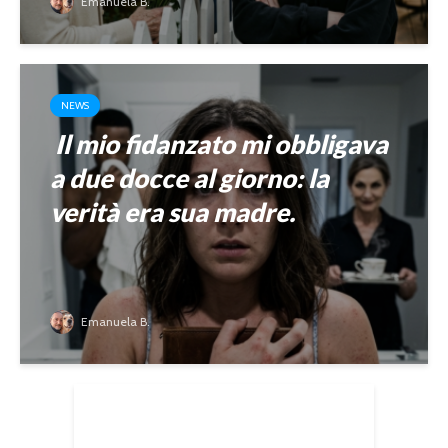
Emanuela B.
NEWS
Il mio fidanzato mi obbligava
a due docce al giorno: la
verità era sua madre.
Emanuela B.