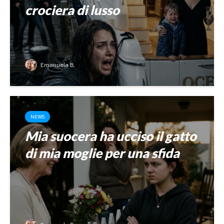
crociera di lusso
Emanuela B.
NEWS
Mia suocera ha ucciso il gatto
di mia moglie per una sfida