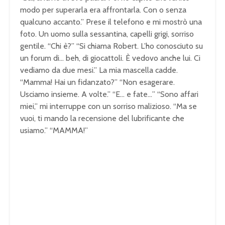
modo per superarla era affrontarla. Con o senza
qualcuno accanto.” Prese il telefono e mi mostrò una
foto. Un uomo sulla sessantina, capelli grigi, sorriso
gentile. “Chi è?” “Si chiama Robert. L’ho conosciuto su
un forum di… beh, di giocattoli. È vedovo anche lui. Ci
vediamo da due mesi.” La mia mascella cadde.
“Mamma! Hai un fidanzato?” “Non esagerare.
Usciamo insieme. A volte.” “E… e fate…” “Sono affari
miei,” mi interruppe con un sorriso malizioso. “Ma se
vuoi, ti mando la recensione del lubrificante che
usiamo.” “MAMMA!”