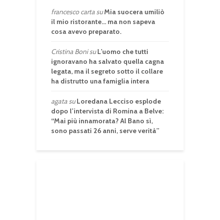
francesco carta
su
Mia suocera umiliò
il mio ristorante… ma non sapeva
cosa avevo preparato.
Cristina Boni
su
L’uomo che tutti
ignoravano ha salvato quella cagna
legata, ma il segreto sotto il collare
ha distrutto una famiglia intera
agata
su
Loredana Lecciso esplode
dopo l’intervista di Romina a Belve:
“Mai più innamorata? Al Bano sì,
sono passati 26 anni, serve verità”