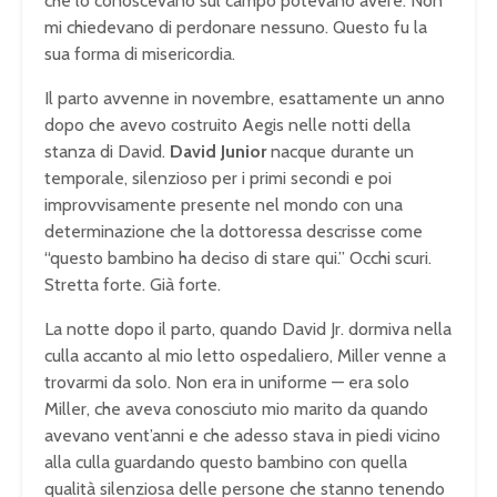
che lo conoscevano sul campo potevano avere. Non
mi chiedevano di perdonare nessuno. Questo fu la
sua forma di misericordia.
Il parto avvenne in novembre, esattamente un anno
dopo che avevo costruito Aegis nelle notti della
stanza di David.
David Junior
nacque durante un
temporale, silenzioso per i primi secondi e poi
improvvisamente presente nel mondo con una
determinazione che la dottoressa descrisse come
“questo bambino ha deciso di stare qui.” Occhi scuri.
Stretta forte. Già forte.
La notte dopo il parto, quando David Jr. dormiva nella
culla accanto al mio letto ospedaliero, Miller venne a
trovarmi da solo. Non era in uniforme — era solo
Miller, che aveva conosciuto mio marito da quando
avevano vent’anni e che adesso stava in piedi vicino
alla culla guardando questo bambino con quella
qualità silenziosa delle persone che stanno tenendo