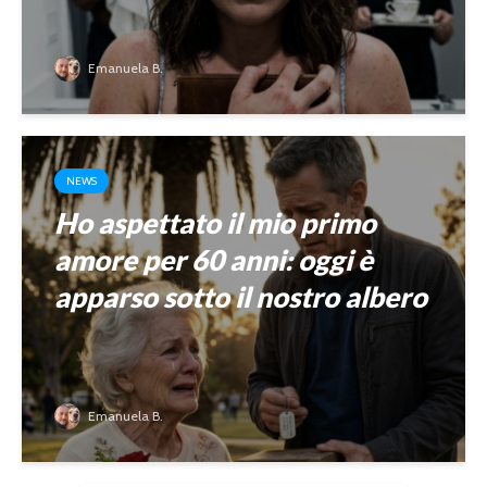
Emanuela B.
NEWS
Ho aspettato il mio primo
amore per 60 anni: oggi è
apparso sotto il nostro albero
Emanuela B.