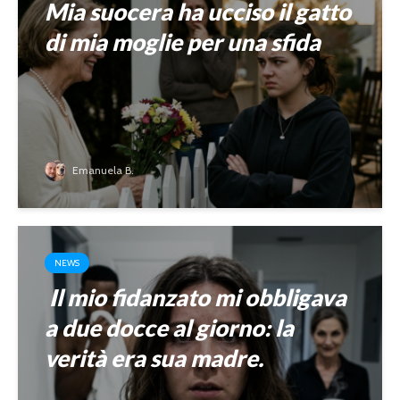
Mia suocera ha ucciso il gatto
di mia moglie per una sfida
Emanuela B.
NEWS
Il mio fidanzato mi obbligava
a due docce al giorno: la
verità era sua madre.