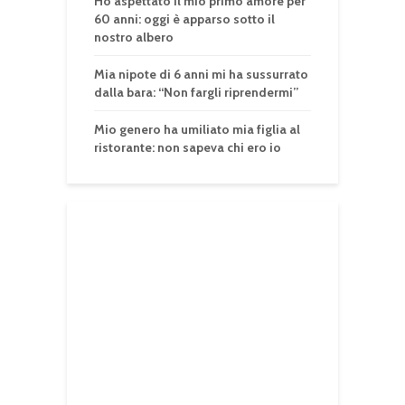
Ho aspettato il mio primo amore per
60 anni: oggi è apparso sotto il
nostro albero
Mia nipote di 6 anni mi ha sussurrato
dalla bara: “Non fargli riprendermi”
Mio genero ha umiliato mia figlia al
ristorante: non sapeva chi ero io