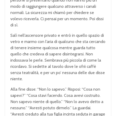
persone si presentano quando non hanno più un
modo di raggiungere qualcuno attraverso i canali
normali. La sicurezza mi chiamò per chiedere se
volevo riceverla. Ci pensai per un momento. Poi dissi
di sì.
Salì nell’ascensore privato e entrò in quello spazio di
vetro e marmo con l’aria di qualcuno che sta cercando
di tenere insieme qualcosa mentre guarda tutto
quello che credeva di sapere disintegrarsi. Non
indossava le perle. Sembrava più piccola di come la
ricordavo. Si sedette al tavolo dove le ofrii caffè
senza teatralità, e per un po’ nessuna delle due disse
niente.
Alla fine disse: “Non lo sapevo.” Risposi: “Cosa non
sapevi?” “Cosa stavi facendo. Cosa avevi costruito.
Non sapevo niente di quello.” “Non lo avevo detto a
nessuno.” “Avresti potuto dirmelo.” La guardai.
“Avresti creduto alla tua figlia incinta seduta in garage