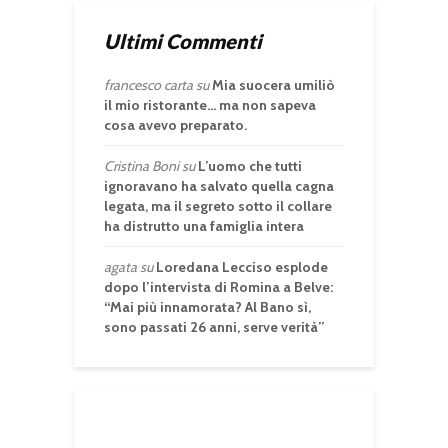
Ultimi Commenti
francesco carta
su
Mia suocera umiliò
il mio ristorante… ma non sapeva
cosa avevo preparato.
Cristina Boni
su
L’uomo che tutti
ignoravano ha salvato quella cagna
legata, ma il segreto sotto il collare
ha distrutto una famiglia intera
agata
su
Loredana Lecciso esplode
dopo l’intervista di Romina a Belve:
“Mai più innamorata? Al Bano sì,
sono passati 26 anni, serve verità”