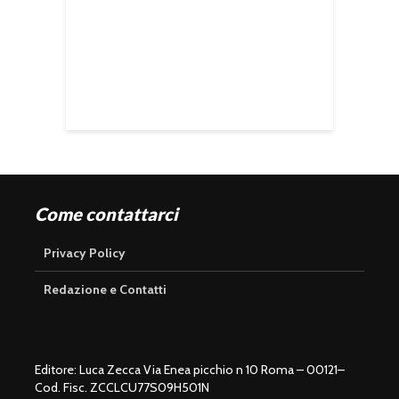
Come contattarci
Privacy Policy
Redazione e Contatti
Editore: Luca Zecca Via Enea picchio n 10 Roma – 00121–
Cod. Fisc. ZCCLCU77S09H501N
U