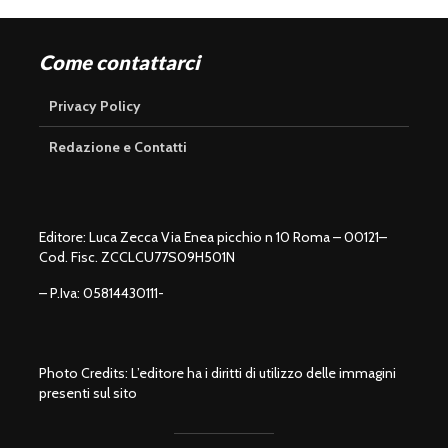
Come contattarci
Privacy Policy
Redazione e Contatti
Editore: Luca Zecca Via Enea picchio n 10 Roma – 00121–
Cod. Fisc. ZCCLCU77S09H501N
– P.Iva: 05814430111-
Photo Credits: L’editore ha i diritti di utilizzo delle immagini
presenti sul sito