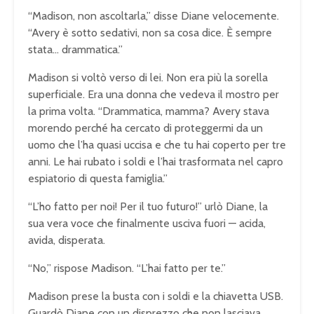
“Madison, non ascoltarla,” disse Diane velocemente.
“Avery è sotto sedativi, non sa cosa dice. È sempre
stata… drammatica.”
Madison si voltò verso di lei. Non era più la sorella
superficiale. Era una donna che vedeva il mostro per
la prima volta. “Drammatica, mamma? Avery stava
morendo perché ha cercato di proteggermi da un
uomo che l’ha quasi uccisa e che tu hai coperto per tre
anni. Le hai rubato i soldi e l’hai trasformata nel capro
espiatorio di questa famiglia.”
“L’ho fatto per noi! Per il tuo futuro!” urlò Diane, la
sua vera voce che finalmente usciva fuori — acida,
avida, disperata.
“No,” rispose Madison. “L’hai fatto per te.”
Madison prese la busta con i soldi e la chiavetta USB.
Guardò Diane con un disprezzo che non lasciava