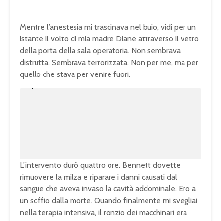
Mentre l’anestesia mi trascinava nel buio, vidi per un
istante il volto di mia madre Diane attraverso il vetro
della porta della sala operatoria. Non sembrava
distrutta. Sembrava terrorizzata. Non per me, ma per
quello che stava per venire fuori.
U
n
L
m
o
u
a
t
d
e
e
d
:
1
0
0
.
0
0
%
L’intervento durò quattro ore. Bennett dovette
rimuovere la milza e riparare i danni causati dal
sangue che aveva invaso la cavità addominale. Ero a
un soffio dalla morte. Quando finalmente mi svegliai
nella terapia intensiva, il ronzio dei macchinari era