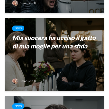
Emanuela B.
NEWS
Mia suocera ha ucciso il gatto
di mia moglie per una sfida
Emanuela B.
NEWS