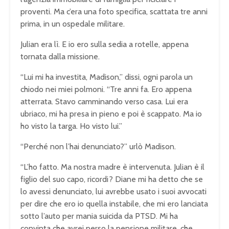
proventi. Ma c’era una foto specifica, scattata tre anni
prima, in un ospedale militare.
Julian era lì. E io ero sulla sedia a rotelle, appena
tornata dalla missione.
“Lui mi ha investita, Madison,” dissi, ogni parola un
chiodo nei miei polmoni. “Tre anni fa. Ero appena
atterrata. Stavo camminando verso casa. Lui era
ubriaco, mi ha presa in pieno e poi è scappato. Ma io
ho visto la targa. Ho visto lui.”
“Perché non l’hai denunciato?” urlò Madison.
“L’ho fatto. Ma nostra madre è intervenuta. Julian è il
figlio del suo capo, ricordi? Diane mi ha detto che se
lo avessi denunciato, lui avrebbe usato i suoi avvocati
per dire che ero io quella instabile, che mi ero lanciata
sotto l’auto per mania suicida da PTSD. Mi ha
convinta che avrei perso la pensione militare, che