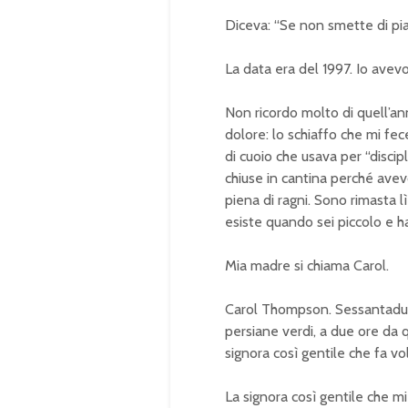
Diceva: “Se non smette di pian
La data era del 1997. Io avevo
Non ricordo molto di quell’an
dolore: lo schiaffo che mi fece
di cuoio che usava per “disci
chiuse in cantina perché avev
piena di ragni. Sono rimasta l
esiste quando sei piccolo e ha
Mia madre si chiama Carol.
Carol Thompson. Sessantadue a
persiane verdi, a due ore da 
signora così gentile che fa vol
La signora così gentile che mi