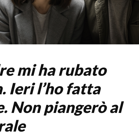
e mi ha rubato
. Ieri l’ho fatta
e. Non piangerò al
rale