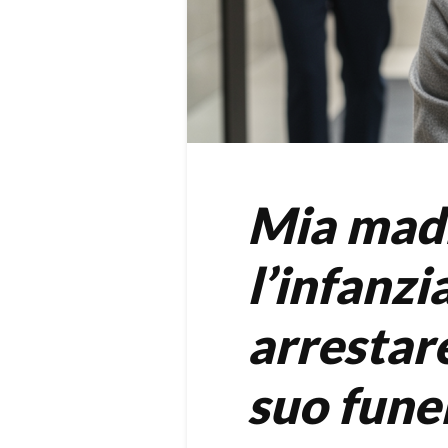
Mia madr
l’infanzia
arrestar
suo fune