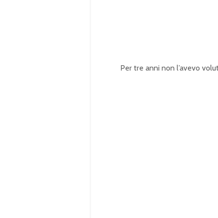
1
0
0
.
0
0
%
Per tre anni non l’avevo volu