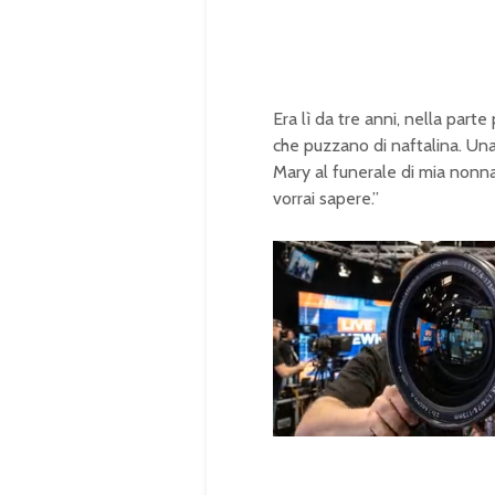
Era lì da tre anni, nella part
che puzzano di naftalina. Una
Mary al funerale di mia nonna
vorrai sapere.”
U
n
L
m
o
u
a
t
d
e
e
d
: