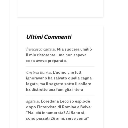
Ultimi Commenti
francesco carta
su
Mia suocera umiliò
il mio ristorante… ma non sapeva
cosa avevo preparato.
Cristina Boni
su
L’uomo che tutti
ignoravano ha salvato quella cagna
legata, ma il segreto sotto il collare
ha distrutto una famiglia intera
agata
su
Loredana Lecciso esplode
dopo l’intervista di Romina a Belve:
“Mai più innamorata? Al Bano sì,
sono passati 26 anni, serve verità”