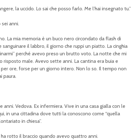
gere, la uccido. Lo sai che posso farlo. Me l’hai insegnato tu.”
 sei anni.
no. La mia memoria è un buco nero circondato da flash di
 sanguinare il labbro, il giorno che ruppi un piatto. La cinghia
plinarmi” perché avevo preso un brutto voto. La notte che mi
o risposto male. Avevo sette anni. La cantina era buia e
ì per ore, forse per un giorno intero. Non lo so. Il tempo non
i paura.
nni. Vedova. Ex infermiera. Vive in una casa gialla con le
qui, in una cittadina dove tutti la conoscono come “quella
ontariato in chiesa”.
 ha rotto il braccio quando avevo quattro anni.