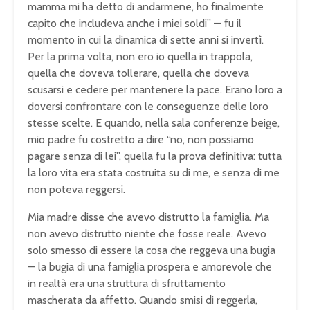
mamma mi ha detto di andarmene, ho finalmente
capito che includeva anche i miei soldi” — fu il
momento in cui la dinamica di sette anni si invertì.
Per la prima volta, non ero io quella in trappola,
quella che doveva tollerare, quella che doveva
scusarsi e cedere per mantenere la pace. Erano loro a
doversi confrontare con le conseguenze delle loro
stesse scelte. E quando, nella sala conferenze beige,
mio padre fu costretto a dire “no, non possiamo
pagare senza di lei”, quella fu la prova definitiva: tutta
la loro vita era stata costruita su di me, e senza di me
non poteva reggersi.
Mia madre disse che avevo distrutto la famiglia. Ma
non avevo distrutto niente che fosse reale. Avevo
solo smesso di essere la cosa che reggeva una bugia
— la bugia di una famiglia prospera e amorevole che
in realtà era una struttura di sfruttamento
mascherata da affetto. Quando smisi di reggerla,