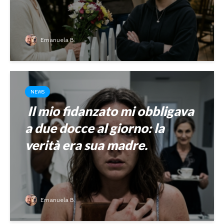
Emanuela B.
NEWS
Il mio fidanzato mi obbligava
a due docce al giorno: la
verità era sua madre.
Emanuela B.