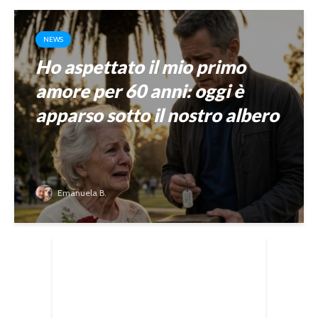
NEWS
Ho aspettato il mio primo
amore per 60 anni: oggi è
apparso sotto il nostro albero
Emanuela B.