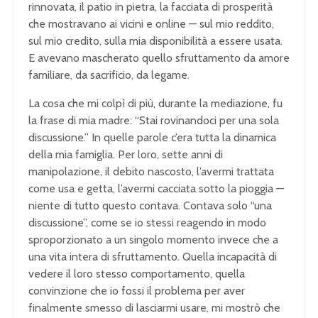
rinnovata, il patio in pietra, la facciata di prosperità
che mostravano ai vicini e online — sul mio reddito,
sul mio credito, sulla mia disponibilità a essere usata.
E avevano mascherato quello sfruttamento da amore
familiare, da sacrificio, da legame.
La cosa che mi colpì di più, durante la mediazione, fu
la frase di mia madre: “Stai rovinandoci per una sola
discussione.” In quelle parole c’era tutta la dinamica
della mia famiglia. Per loro, sette anni di
manipolazione, il debito nascosto, l’avermi trattata
come usa e getta, l’avermi cacciata sotto la pioggia —
niente di tutto questo contava. Contava solo “una
discussione”, come se io stessi reagendo in modo
sproporzionato a un singolo momento invece che a
una vita intera di sfruttamento. Quella incapacità di
vedere il loro stesso comportamento, quella
convinzione che io fossi il problema per aver
finalmente smesso di lasciarmi usare, mi mostrò che