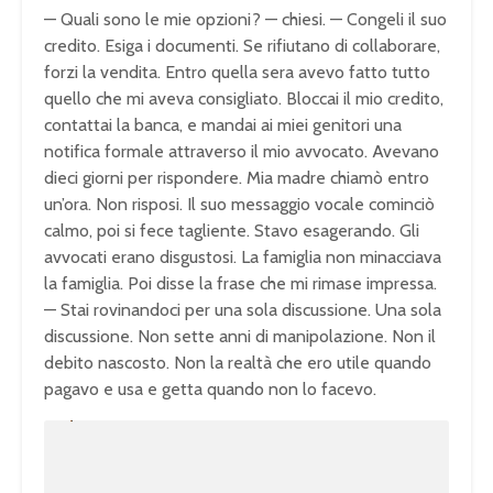
— Quali sono le mie opzioni? — chiesi. — Congeli il suo
credito. Esiga i documenti. Se rifiutano di collaborare,
forzi la vendita. Entro quella sera avevo fatto tutto
quello che mi aveva consigliato. Bloccai il mio credito,
contattai la banca, e mandai ai miei genitori una
notifica formale attraverso il mio avvocato. Avevano
dieci giorni per rispondere. Mia madre chiamò entro
un’ora. Non risposi. Il suo messaggio vocale cominciò
calmo, poi si fece tagliente. Stavo esagerando. Gli
avvocati erano disgustosi. La famiglia non minacciava
la famiglia. Poi disse la frase che mi rimase impressa.
— Stai rovinandoci per una sola discussione. Una sola
discussione. Non sette anni di manipolazione. Non il
debito nascosto. Non la realtà che ero utile quando
pagavo e usa e getta quando non lo facevo.
U
n
L
m
o
u
a
t
d
e
e
d
:
1
0
0
.