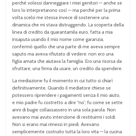
perché volessi danneggiare i miei genitori — anche se
loro lo interpretarono così — ma perché per la prima
volta scelsi me stessa invece di sostenere una
dinamica che mi stava distruggendo. La scoperta della
linea di credito da quarantamila euro, fatta a mia
insaputa usando il mio nome come garanzia,
confermò quello che una parte di me aveva sempre
saputo ma aveva rifiutato di vedere: non ero una
figlia amata che aiutava la famiglia. Ero una risorsa da
sfruttare, una firma da usare, un credito da spendere.
La mediazione fu il momento in cui tutto si chiarì
definitivamente. Quando il mediatore chiese se
potessero riprendere i pagamenti senza il mio aiuto,
e mio padre fu costretto a dire “no”, fu come se sette
anni di bugie collassassero in una sola parola. Non
avevano mai avuto intenzione di restituirmi i soldi.
Non si erano mai rimessi in piedi. Avevano
semplicemente costruito tutta la loro vita — la cucina