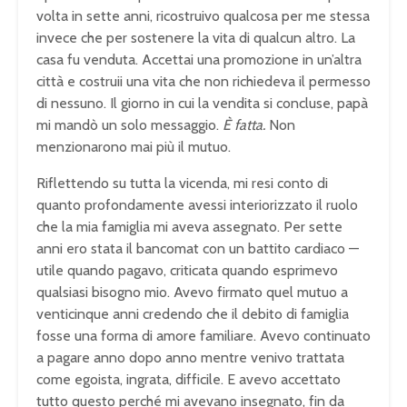
volta in sette anni, ricostruivo qualcosa per me stessa
invece che per sostenere la vita di qualcun altro. La
casa fu venduta. Accettai una promozione in un’altra
città e costruii una vita che non richiedeva il permesso
di nessuno. Il giorno in cui la vendita si concluse, papà
mi mandò un solo messaggio.
È fatta.
Non
menzionarono mai più il mutuo.
Riflettendo su tutta la vicenda, mi resi conto di
quanto profondamente avessi interiorizzato il ruolo
che la mia famiglia mi aveva assegnato. Per sette
anni ero stata il bancomat con un battito cardiaco —
utile quando pagavo, criticata quando esprimevo
qualsiasi bisogno mio. Avevo firmato quel mutuo a
venticinque anni credendo che il debito di famiglia
fosse una forma di amore familiare. Avevo continuato
a pagare anno dopo anno mentre venivo trattata
come egoista, ingrata, difficile. E avevo accettato
tutto questo perché mi avevano insegnato, fin da