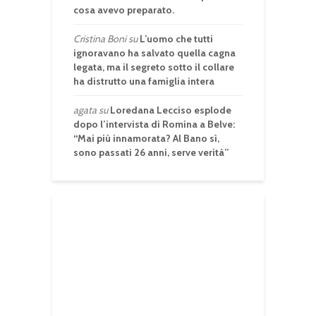
cosa avevo preparato.
Cristina Boni
su
L’uomo che tutti
ignoravano ha salvato quella cagna
legata, ma il segreto sotto il collare
ha distrutto una famiglia intera
agata
su
Loredana Lecciso esplode
dopo l’intervista di Romina a Belve:
“Mai più innamorata? Al Bano sì,
sono passati 26 anni, serve verità”