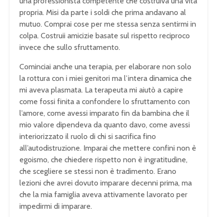
una professionista competente che costruiva una vita
propria. Misi da parte i soldi che prima andavano al
mutuo. Comprai cose per me stessa senza sentirmi in
colpa. Costruii amicizie basate sul rispetto reciproco
invece che sullo sfruttamento.
Cominciai anche una terapia, per elaborare non solo
la rottura con i miei genitori ma l’intera dinamica che
mi aveva plasmata. La terapeuta mi aiutò a capire
come fossi finita a confondere lo sfruttamento con
l’amore, come avessi imparato fin da bambina che il
mio valore dipendeva da quanto davo, come avessi
interiorizzato il ruolo di chi si sacrifica fino
all’autodistruzione. Imparai che mettere confini non è
egoismo, che chiedere rispetto non è ingratitudine,
che scegliere se stessi non è tradimento. Erano
lezioni che avrei dovuto imparare decenni prima, ma
che la mia famiglia aveva attivamente lavorato per
impedirmi di imparare.