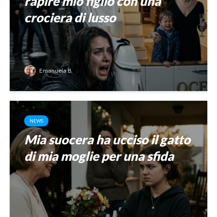
rapire mio figlio con una
crociera di lusso
Emanuela B.
NEWS
Mia suocera ha ucciso il gatto
di mia moglie per una sfida