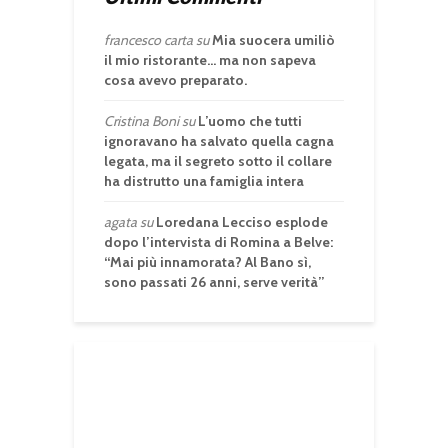
francesco carta
su
Mia suocera umiliò
il mio ristorante… ma non sapeva
cosa avevo preparato.
Cristina Boni
su
L’uomo che tutti
ignoravano ha salvato quella cagna
legata, ma il segreto sotto il collare
ha distrutto una famiglia intera
agata
su
Loredana Lecciso esplode
dopo l’intervista di Romina a Belve:
“Mai più innamorata? Al Bano sì,
sono passati 26 anni, serve verità”