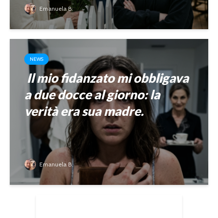
Emanuela B.
NEWS
Il mio fidanzato mi obbligava
a due docce al giorno: la
verità era sua madre.
Emanuela B.