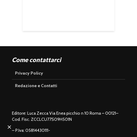
Come contattarci
Privacy Policy
Redazione e Contatti
Editore: Luca Zecca Via Enea picchio n 10 Roma – 00121–
Cod. Fisc. ZCCLCU77S09H501N
U
n
L
m
o
– P.Iva: 05814430111-
u
a
t
d
e
e
d