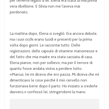
per tenermi legato a lei. Elena era stata la mia prima
vera ribellione. E Silvia non me l’aveva mai
perdonato.
La mattina dopo, Elena si svegliò. Era ancora debole,
ma i suoi occhi erano lucidi e presenti per la prima
volta dopo giorni. Le raccontai tutto. Delle
registrazioni, delle capsule di vitamine manomesse e
del fatto che mia madre era stata cacciata di casa.
Elena pianse, non per sollievo, ma per il terrore di
quanto fosse andata vicina a perdere tutto.
«Marcus, lei mi diceva che ero pazza. Mi diceva che mi
dimenticavo le cose perché il mio cervello non
funzionava bene dopo il parto. Ho iniziato a crederle
davvero,» confessò lei, stringendomi la mano.