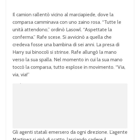
Il camion rallentò vicino al marciapiede, dove la
comparsa camminava con uno zaino rosa. “Tutte le
unità attendono,” ordinò Lasowl. “Aspettate la
conferma.” Rafe scese. Si avvicinò a quella che
credeva fosse una bambina di sei anni. La presa di
Harry sui binocoli si strinse. Rafe allungò la mano
verso la sua spalla. Nel momento in cui la sua mano
toccò la comparsa, tutto esplose in movimento. “Via,
via, via!”
U
n
L
m
o
u
a
t
d
e
e
d
:
1
0
0
.
0
0
%
Gli agenti statali emersero da ogni direzione. L’agente
Martinez si girò di scatto, lasciando cadere il