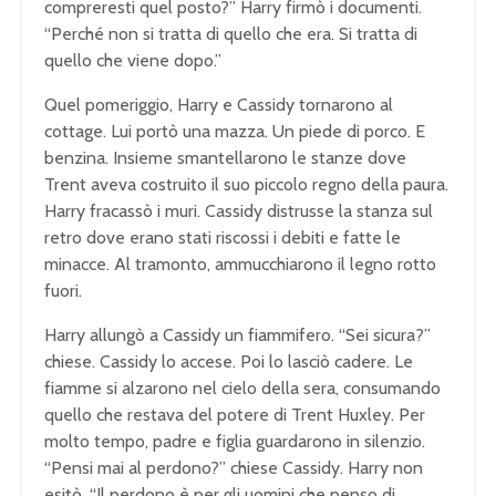
compreresti quel posto?” Harry firmò i documenti.
“Perché non si tratta di quello che era. Si tratta di
quello che viene dopo.”
Quel pomeriggio, Harry e Cassidy tornarono al
cottage. Lui portò una mazza. Un piede di porco. E
benzina. Insieme smantellarono le stanze dove
Trent aveva costruito il suo piccolo regno della paura.
Harry fracassò i muri. Cassidy distrusse la stanza sul
retro dove erano stati riscossi i debiti e fatte le
minacce. Al tramonto, ammucchiarono il legno rotto
fuori.
Harry allungò a Cassidy un fiammifero. “Sei sicura?”
chiese. Cassidy lo accese. Poi lo lasciò cadere. Le
fiamme si alzarono nel cielo della sera, consumando
quello che restava del potere di Trent Huxley. Per
molto tempo, padre e figlia guardarono in silenzio.
“Pensi mai al perdono?” chiese Cassidy. Harry non
esitò. “Il perdono è per gli uomini che penso di