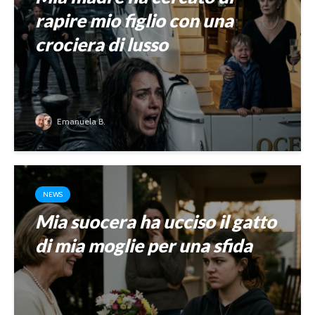
rapire mio figlio con una
crociera di lusso
Emanuela B.
NEWS
Mia suocera ha ucciso il gatto
di mia moglie per una sfida