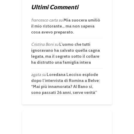
Ultimi Commenti
francesco carta
su
Mia suocera umiliò
il mio ristorante… ma non sapeva
cosa avevo preparato.
Cristina Boni
su
L’uomo che tutti
ignoravano ha salvato quella cagna
legata, ma il segreto sotto il collare
ha distrutto una famiglia intera
agata
su
Loredana Lecciso esplode
dopo l’intervista di Romina a Belve:
“Mai più innamorata? Al Bano sì,
sono passati 26 anni, serve verità”