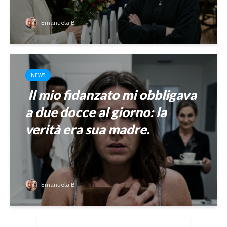
Emanuela B.
NEWS
Il mio fidanzato mi obbligava
a due docce al giorno: la
verità era sua madre.
Emanuela B.