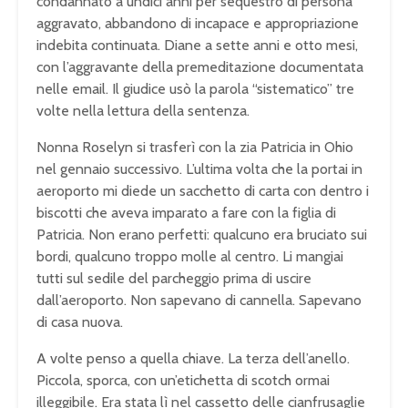
condannato a undici anni per sequestro di persona
aggravato, abbandono di incapace e appropriazione
indebita continuata. Diane a sette anni e otto mesi,
con l’aggravante della premeditazione documentata
nelle email. Il giudice usò la parola “sistematico” tre
volte nella lettura della sentenza.
Nonna Roselyn si trasferì con la zia Patricia in Ohio
nel gennaio successivo. L’ultima volta che la portai in
aeroporto mi diede un sacchetto di carta con dentro i
biscotti che aveva imparato a fare con la figlia di
Patricia. Non erano perfetti: qualcuno era bruciato sui
bordi, qualcuno troppo molle al centro. Li mangiai
tutti sul sedile del parcheggio prima di uscire
dall’aeroporto. Non sapevano di cannella. Sapevano
di casa nuova.
A volte penso a quella chiave. La terza dell’anello.
Piccola, sporca, con un’etichetta di scotch ormai
illeggibile. Era stata lì nel cassetto delle cianfrusaglie