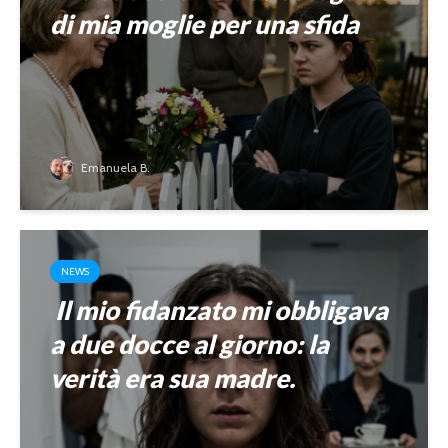
di mia moglie per una sfida
Emanuela B.
NEWS
Il mio fidanzato mi obbligava
a due docce al giorno: la
verità era sua madre.