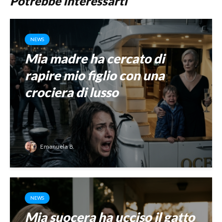
Potrebbe interessarti
NEWS
Mia madre ha cercato di
rapire mio figlio con una
crociera di lusso
Emanuela B.
NEWS
Mia suocera ha ucciso il gatto