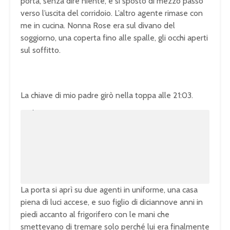
porta, senza dire niente, e si spostò di mezzo passo
verso l’uscita del corridoio. L’altro agente rimase con
me in cucina. Nonna Rose era sul divano del
soggiorno, una coperta fino alle spalle, gli occhi aperti
sul soffitto.
La chiave di mio padre girò nella toppa alle 21:03.
U
n
L
m
o
u
a
t
d
e
e
d
:
1
0
0
.
0
0
%
La porta si aprì su due agenti in uniforme, una casa
piena di luci accese, e suo figlio di diciannove anni in
piedi accanto al frigorifero con le mani che
smettevano di tremare solo perché lui era finalmente