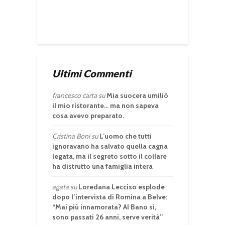
Ultimi Commenti
francesco carta
su
Mia suocera umiliò
il mio ristorante… ma non sapeva
cosa avevo preparato.
Cristina Boni
su
L’uomo che tutti
ignoravano ha salvato quella cagna
legata, ma il segreto sotto il collare
ha distrutto una famiglia intera
agata
su
Loredana Lecciso esplode
dopo l’intervista di Romina a Belve:
“Mai più innamorata? Al Bano sì,
sono passati 26 anni, serve verità”