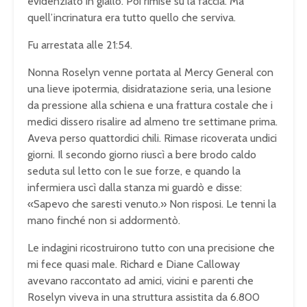
evidenziato in giallo. Poi rimise su la faccia. Ma
quell’incrinatura era tutto quello che serviva.
Fu arrestata alle 21:54.
Nonna Roselyn venne portata al Mercy General con
una lieve ipotermia, disidratazione seria, una lesione
da pressione alla schiena e una frattura costale che i
medici dissero risalire ad almeno tre settimane prima.
Aveva perso quattordici chili. Rimase ricoverata undici
giorni. Il secondo giorno riuscì a bere brodo caldo
seduta sul letto con le sue forze, e quando la
infermiera uscì dalla stanza mi guardò e disse:
«Sapevo che saresti venuto.» Non risposi. Le tenni la
mano finché non si addormentò.
Le indagini ricostruirono tutto con una precisione che
mi fece quasi male. Richard e Diane Calloway
avevano raccontato ad amici, vicini e parenti che
Roselyn viveva in una struttura assistita da 6.800