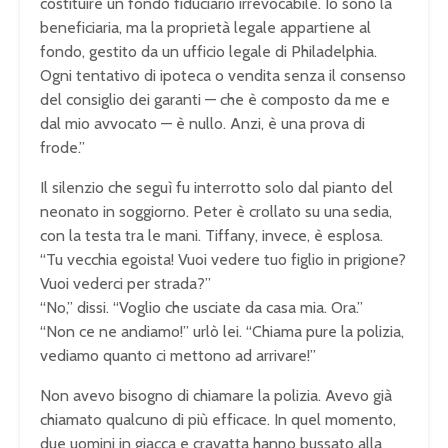
costituire un fondo fiduciario irrevocabile. Io sono la
beneficiaria, ma la proprietà legale appartiene al
fondo, gestito da un ufficio legale di Philadelphia.
Ogni tentativo di ipoteca o vendita senza il consenso
del consiglio dei garanti — che è composto da me e
dal mio avvocato — è nullo. Anzi, è una prova di
frode.”
Il silenzio che seguì fu interrotto solo dal pianto del
neonato in soggiorno. Peter è crollato su una sedia,
con la testa tra le mani. Tiffany, invece, è esplosa.
“Tu vecchia egoista! Vuoi vedere tuo figlio in prigione?
Vuoi vederci per strada?”
“No,” dissi. “Voglio che usciate da casa mia. Ora.”
“Non ce ne andiamo!” urlò lei. “Chiama pure la polizia,
vediamo quanto ci mettono ad arrivare!”
Non avevo bisogno di chiamare la polizia. Avevo già
chiamato qualcuno di più efficace. In quel momento,
due uomini in giacca e cravatta hanno bussato alla