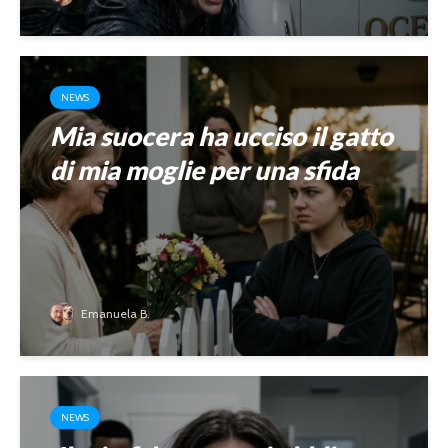
NEWS
Mia suocera ha ucciso il gatto
di mia moglie per una sfida
Emanuela B.
NEWS