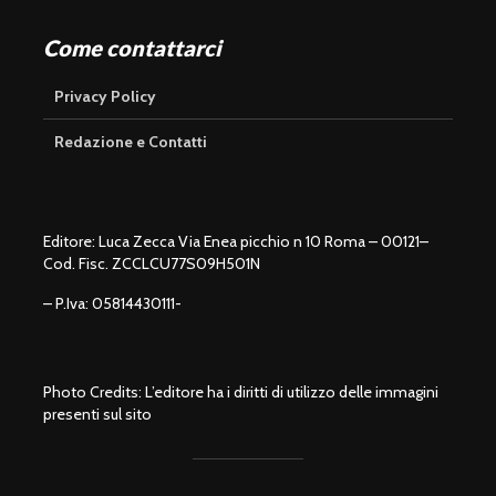
Come contattarci
Privacy Policy
Redazione e Contatti
Editore: Luca Zecca Via Enea picchio n 10 Roma – 00121–
Cod. Fisc. ZCCLCU77S09H501N
– P.Iva: 05814430111-
Photo Credits: L’editore ha i diritti di utilizzo delle immagini
presenti sul sito