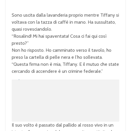
Sono uscita dalla lavanderia proprio mentre Tiffany si
voltava con la tazza di caffè in mano. Ha sussultato,
quasi rovesciandolo.
“Rosalind! Mi hai spaventata! Cosa ci fai qui così
presto?”
Non ho risposto. Ho camminato verso il tavolo, ho
preso la cartella di pelle nera e l’ho sollevata.
“Questa firma non è mia, Tiffany. E il mutuo che state
cercando di accendere è un crimine federale.”
U
n
L
m
o
u
a
t
d
e
e
d
:
1
0
0
.
0
0
%
Il suo volto è passato dal pallido al rosso vivo in un