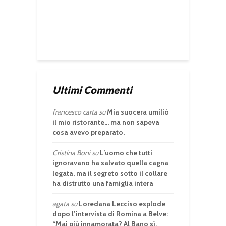
Ultimi Commenti
francesco carta
su
Mia suocera umiliò
il mio ristorante… ma non sapeva
cosa avevo preparato.
Cristina Boni
su
L’uomo che tutti
ignoravano ha salvato quella cagna
legata, ma il segreto sotto il collare
ha distrutto una famiglia intera
agata
su
Loredana Lecciso esplode
dopo l’intervista di Romina a Belve:
“Mai più innamorata? Al Bano sì,