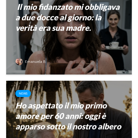
Il mio fidanzato mi obbligava
a due docce al giorno: la
verità era sua madre.
Emanuela B.
NEWS
Ho aspettato il mio primo
amore per 60 anni: oggi è
apparso sotto il nostro albero