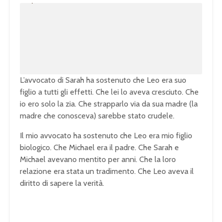
m
o
u
a
t
d
e
e
d
:
1
0
0
.
0
0
%
L’avvocato di Sarah ha sostenuto che Leo era suo
figlio a tutti gli effetti. Che lei lo aveva cresciuto. Che
io ero solo la zia. Che strapparlo via da sua madre (la
madre che conosceva) sarebbe stato crudele.
Il mio avvocato ha sostenuto che Leo era mio figlio
biologico. Che Michael era il padre. Che Sarah e
Michael avevano mentito per anni. Che la loro
relazione era stata un tradimento. Che Leo aveva il
diritto di sapere la verità.