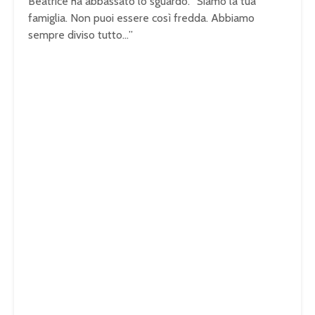
Beatrice ha abbassato lo sguardo. “Siamo la tua
famiglia. Non puoi essere così fredda. Abbiamo
sempre diviso tutto…”