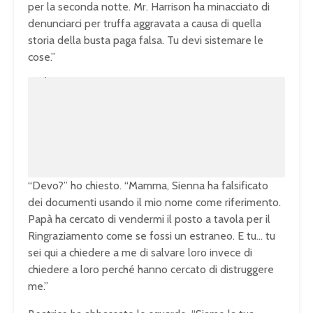
per la seconda notte. Mr. Harrison ha minacciato di
denunciarci per truffa aggravata a causa di quella
storia della busta paga falsa. Tu devi sistemare le
cose.”
U
n
L
m
o
u
a
t
d
e
e
d
:
1
0
0
.
0
0
%
“Devo?” ho chiesto. “Mamma, Sienna ha falsificato
dei documenti usando il mio nome come riferimento.
Papà ha cercato di vendermi il posto a tavola per il
Ringraziamento come se fossi un estraneo. E tu… tu
sei qui a chiedere a me di salvare loro invece di
chiedere a loro perché hanno cercato di distruggere
me.”