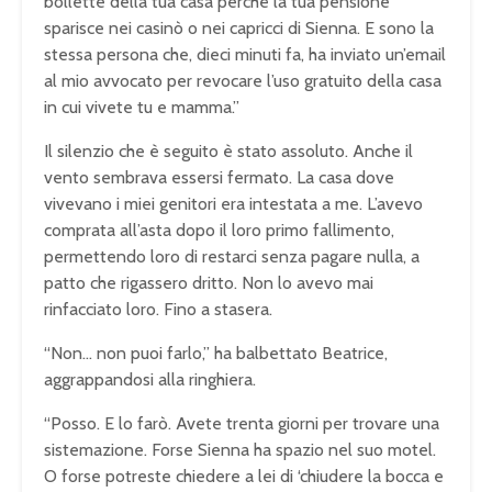
bollette della tua casa perché la tua pensione
sparisce nei casinò o nei capricci di Sienna. E sono la
stessa persona che, dieci minuti fa, ha inviato un’email
al mio avvocato per revocare l’uso gratuito della casa
in cui vivete tu e mamma.”
Il silenzio che è seguito è stato assoluto. Anche il
vento sembrava essersi fermato. La casa dove
vivevano i miei genitori era intestata a me. L’avevo
comprata all’asta dopo il loro primo fallimento,
permettendo loro di restarci senza pagare nulla, a
patto che rigassero dritto. Non lo avevo mai
rinfacciato loro. Fino a stasera.
“Non… non puoi farlo,” ha balbettato Beatrice,
aggrappandosi alla ringhiera.
“Posso. E lo farò. Avete trenta giorni per trovare una
sistemazione. Forse Sienna ha spazio nel suo motel.
O forse potreste chiedere a lei di ‘chiudere la bocca e