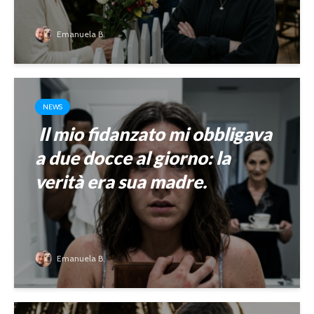
Emanuela B.
NEWS
Il mio fidanzato mi obbligava
a due docce al giorno: la
verità era sua madre.
Emanuela B.