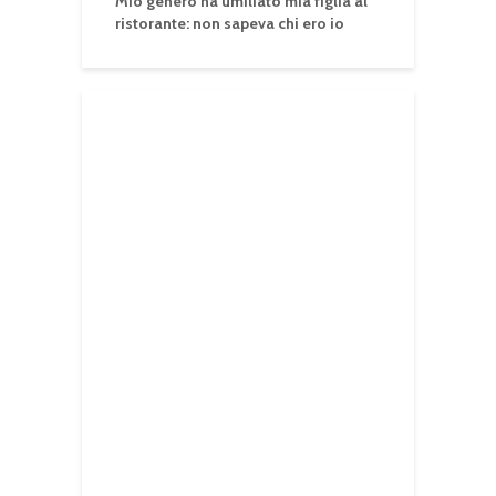
Mio genero ha umiliato mia figlia al
ristorante: non sapeva chi ero io