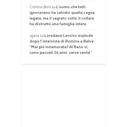
Cristina Boni
su
L’uomo che tutti
ignoravano ha salvato quella cagna
legata, ma il segreto sotto il collare
ha distrutto una famiglia intera
agata
su
Loredana Lecciso esplode
dopo l’intervista di Romina a Belve:
“Mai più innamorata? Al Bano sì,
sono passati 26 anni, serve verità”