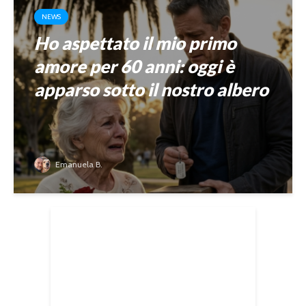
NEWS
Ho aspettato il mio primo
amore per 60 anni: oggi è
apparso sotto il nostro albero
Emanuela B.