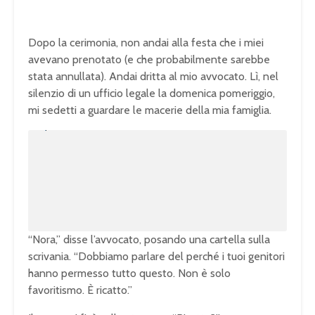
Dopo la cerimonia, non andai alla festa che i miei
avevano prenotato (e che probabilmente sarebbe
stata annullata). Andai dritta al mio avvocato. Lì, nel
silenzio di un ufficio legale la domenica pomeriggio,
mi sedetti a guardare le macerie della mia famiglia.
U
n
L
m
o
u
a
t
d
e
e
d
:
1
0
0
.
0
0
%
“Nora,” disse l’avvocato, posando una cartella sulla
scrivania. “Dobbiamo parlare del perché i tuoi genitori
hanno permesso tutto questo. Non è solo
favoritismo. È ricatto.”