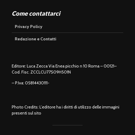
Come contattarci
Privacy Policy
Redazione e Contatti
Editore: Luca Zecca Via Enea picchio n 10 Roma – 00121–
Cod. Fisc. ZCCLCU77S09H501N
– P.Iva: 05814430111-
Photo Credits: L’editore ha i diritti di utilizzo delle immagini
presenti sul sito