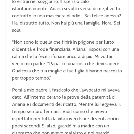
Io entrai nel soggiorno. Il silenzio calò
istantaneamente. Ariana si voltò verso di me, il volto
contratto in una maschera di odio. “Sei felice adesso?
Hai distrutto tutto. Non hai più una famiglia, Nora. Sei
sola.”
“Non sono io quella che finirà in prigione per furto
d’identità e frode finanziaria, Ariana,” risposi con una
calma che la fece infuriare ancora di più. Mi voltai
verso mio padre. “Papà, c’è una cosa che devi sapere.
Qualcosa che tua moglie e tua figlia ti hanno nascosto
per troppo tempo.”
Porsi a mio padre il fascicolo che l’avvocato mi aveva
dato. All’interno c’erano le prove della paternità di
Ariana e i documenti del ricatto. Mentre lui leggeva, il
tempo sembrò fermarsi. Vidi l’uomo che avevo
rispettato per tutta la vita invecchiare di vent’anni in
pochi secondi. Si alzò, guardò mia madre con un
disprezzo che non avevo mai visto e poi guardò