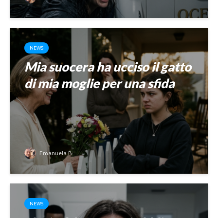
NEWS
Mia suocera ha ucciso il gatto
di mia moglie per una sfida
Emanuela B.
NEWS