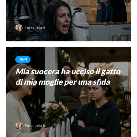
Emanuela B.
NEWS
Mia suocera ha ucciso il gatto
di mia moglie per una sfida
Emanuela B.