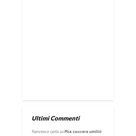
Ultimi Commenti
francesco carta
su
Mia suocera umiliò