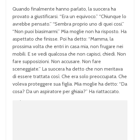
Quando finalmente hanno parlato, la suocera ha
provato a giustificarsi. “Era un equivoco.” “Chiunque lo
avrebbe pensato.” “Sembra proprio uno di quei cosi.”
“Non puoi biasimarmi.” Mia moglie non ha risposto. Ha
aspettato che finisse. Poi ha detto: “Mamma, la
prossima volta che entri in casa mia, non frugare nei
mobili. E se vedi qualcosa che non capisci, chiedi. Non
fare supposizioni. Non accusare. Non fare
sceneggiate.” La suocera ha detto che non meritava
di essere trattata così. Che era solo preoccupata. Che
voleva proteggere sua figlia. Mia moglie ha detto: “Da
cosa? Da un aspiratore per ghiaia?” Ha riattaccato.
U
n
L
m
o
u
a
t
d
e
e
d
:
1
0
0
.
0
0
%