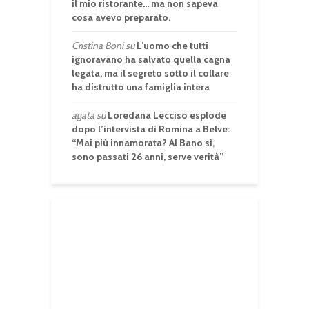
il mio ristorante… ma non sapeva
cosa avevo preparato.
Cristina Boni
su
L’uomo che tutti
ignoravano ha salvato quella cagna
legata, ma il segreto sotto il collare
ha distrutto una famiglia intera
agata
su
Loredana Lecciso esplode
dopo l’intervista di Romina a Belve:
“Mai più innamorata? Al Bano sì,
sono passati 26 anni, serve verità”