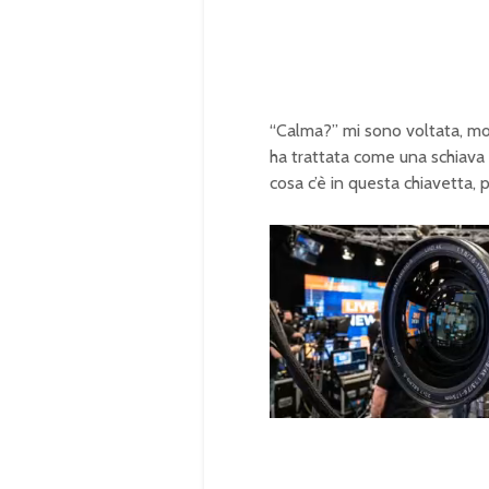
“Calma?” mi sono voltata, mo
ha trattata come una schiava 
cosa c’è in questa chiavetta, 
U
n
L
m
o
u
a
t
d
e
e
d
:
1