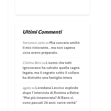
Ultimi Commenti
francesco carta
su
Mia suocera umiliò
il mio ristorante… ma non sapeva
cosa avevo preparato.
Cristina Boni
su
L’uomo che tutti
ignoravano ha salvato quella cagna
legata, ma il segreto sotto il collare
ha distrutto una famiglia intera
agata
su
Loredana Lecciso esplode
dopo l’intervista di Romina a Belve:
“Mai più innamorata? Al Bano sì,
sono passati 26 anni, serve verità”