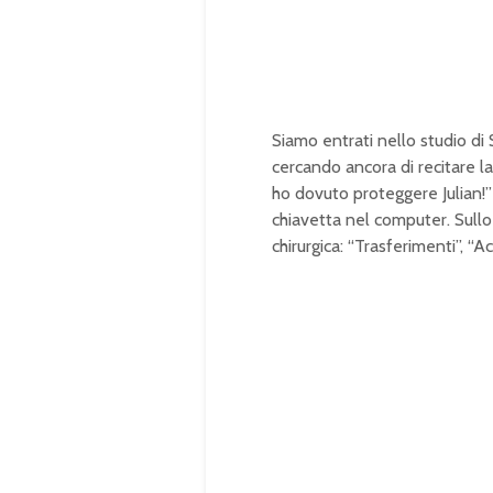
0
0
.
0
0
%
Siamo entrati nello studio di S
cercando ancora di recitare la
ho dovuto proteggere Julian!”
chiavetta nel computer. Sull
chirurgica: “Trasferimenti”, “A