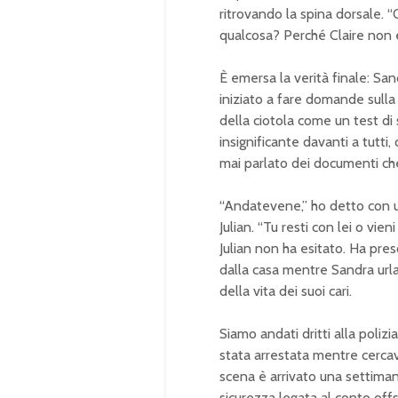
ritrovando la spina dorsale. “
qualcosa? Perché Claire non 
È emersa la verità finale: Sa
iniziato a fare domande sulla 
della ciotola come un test di
insignificante davanti a tutt
mai parlato dei documenti che
“Andatevene,” ho detto con 
Julian. “Tu resti con lei o vi
Julian non ha esitato. Ha pres
dalla casa mentre Sandra urlav
della vita dei suoi cari.
Siamo andati dritti alla polizia
stata arrestata mentre cercav
scena è arrivato una settiman
sicurezza legata al conto off