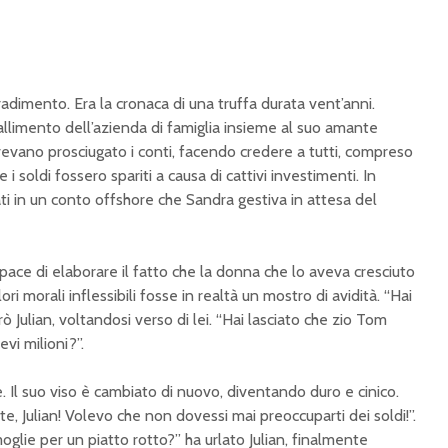
adimento. Era la cronaca di una truffa durata vent’anni.
allimento dell’azienda di famiglia insieme al suo amante
vevano prosciugato i conti, facendo credere a tutti, compreso
 i soldi fossero spariti a causa di cattivi investimenti. In
lati in un conto offshore che Sandra gestiva in attesa del
apace di elaborare il fatto che la donna che lo aveva cresciuto
ori morali inflessibili fosse in realtà un mostro di avidità. “Hai
rò Julian, voltandosi verso di lei. “Hai lasciato che zio Tom
vi milioni?”.
 Il suo viso è cambiato di nuovo, diventando duro e cinico.
te, Julian! Volevo che non dovessi mai preoccuparti dei soldi!”.
moglie per un piatto rotto?” ha urlato Julian, finalmente