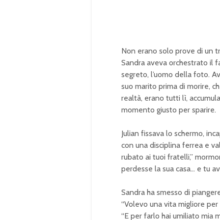
Non erano solo prove di un tr
Sandra aveva orchestrato il f
segreto, l’uomo della foto. A
suo marito prima di morire, che
realtà, erano tutti lì, accumu
momento giusto per sparire.
Julian fissava lo schermo, inc
con una disciplina ferrea e val
rubato ai tuoi fratelli,” mormo
perdesse la sua casa… e tu ave
Sandra ha smesso di piangere.
“Volevo una vita migliore per 
“E per farlo hai umiliato mia 