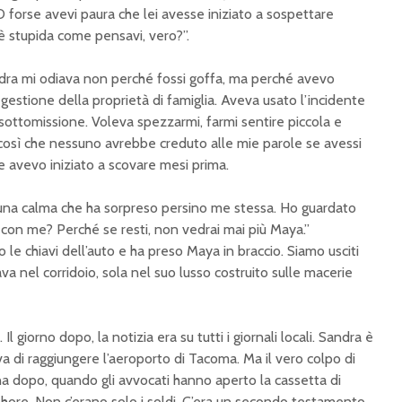
O forse avevi paura che lei avesse iniziato a sospettare
è stupida come pensavi, vero?”.
ndra mi odiava non perché fossi goffa, ma perché avevo
gestione della proprietà di famiglia. Aveva usato l’incidente
 sottomissione. Voleva spezzarmi, farmi sentire piccola e
i, così che nessuno avrebbe creduto alle mie parole se avessi
 avevo iniziato a scovare mesi prima.
una calma che ha sorpreso persino me stessa. Ho guardato
eni con me? Perché se resti, non vedrai mai più Maya.”
o le chiavi dell’auto e ha preso Maya in braccio. Siamo usciti
a nel corridoio, sola nel suo lusso costruito sulle macerie
. Il giorno dopo, la notizia era su tutti i giornali locali. Sandra è
a di raggiungere l’aeroporto di Tacoma. Ma il vero colpo di
a dopo, quando gli avvocati hanno aperto la cassetta di
shore. Non c’erano solo i soldi. C’era un secondo testamento