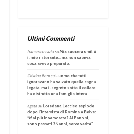
Ultimi Commenti
francesco carta
su
Mia suocera umiliò
il mio ristorante… ma non sapeva
cosa avevo preparato.
Cristina Boni
su
L’uomo che tutti
ignoravano ha salvato quella cagna
legata, ma il segreto sotto il collare
ha distrutto una famiglia intera
agata
su
Loredana Lecciso esplode
dopo l’intervista di Romina a Belve:
“Mai più innamorata? Al Bano sì,
sono passati 26 anni, serve verità”