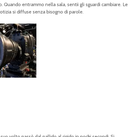
mo. Quando entrammo nella sala, sentii gli sguardi cambiare. Le
otizia si diffuse senza bisogno di parole.
l suo volto passò dal pallido al rigido in pochi secondi. Si