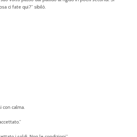
sa ci fate qui?” sibilò.
si con calma.
accettato.”
ettato i soldi. Non le condizioni.”