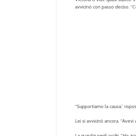
avvicinò con passo deciso. “Co
“Supportiamo la causa,” rispo
Lei si avvicinò ancora. “Avevi 
La guardai negli occhi. “Ho acc