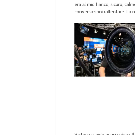
era al mio fianco, sicuro, cal
conversazioni rallentare. La n
U
n
L
m
o
u
a
t
d
e
e
d
:
1
0
0
.
0
0
%
Victoria ci vide quasi subito. I