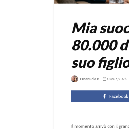
Mia suoc
80.000 do
suo figli
Emanuela B.
04/05/2026
Facebook
Il momento arrivò con il gra