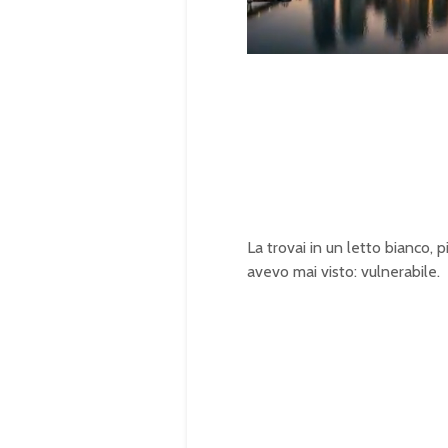
U
n
L
m
o
u
a
t
d
e
e
d
:
1
0
0
.
0
0
%
La trovai in un letto bianco, p
avevo mai visto: vulnerabile.