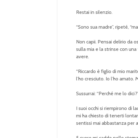
Restai in silenzio.
“Sono sua madre”, ripeté, “ma
Non capii. Pensai delirio da 
sulla mia e la strinse con u
avere.
“Riccardo è figlio di mio mar
l’ho cresciuto. Io l’ho amato. 
Sussurrai: “Perché me lo dici?
I suoi occhi si riempirono di 
mi ha chiesto di tenerti lontana
sentissi mai abbastanza per 
Il cuore mi cadde nello stoma