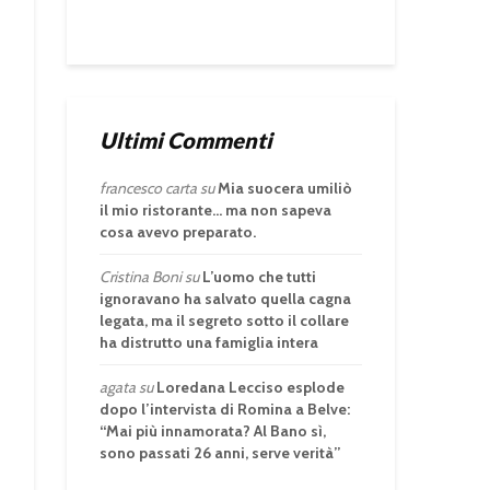
Ultimi Commenti
francesco carta
su
Mia suocera umiliò
il mio ristorante… ma non sapeva
cosa avevo preparato.
Cristina Boni
su
L’uomo che tutti
ignoravano ha salvato quella cagna
legata, ma il segreto sotto il collare
ha distrutto una famiglia intera
agata
su
Loredana Lecciso esplode
dopo l’intervista di Romina a Belve:
“Mai più innamorata? Al Bano sì,
sono passati 26 anni, serve verità”