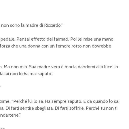
 non sono la madre di Riccardo.”
ospedale. Pensai effetto dei farmaci. Poi lei mise una mano
na forza che una donna con un femore rotto non dovrebbe
ito. Ma non mio. Sua madre vera è morta dandomi alla luce. Io
Ma lui non lo ha mai saputo.”
”
lacrime. “Perché lui lo sa. Ha sempre saputo. E da quando lo sa,
. Di farti sentire sbagliata. Di farti soffrire. Perché tu non ti
andartene.”
co.