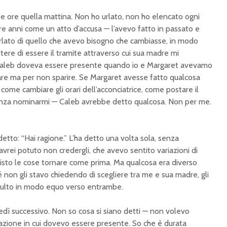
e ore quella mattina. Non ho urlato, non ho elencato ogni
tre anni come un atto d’accusa — l’avevo fatto in passato e
lato di quello che avevo bisogno che cambiasse, in modo
re di essere il tramite attraverso cui sua madre mi
 Caleb doveva essere presente quando io e Margaret avevamo
are ma per non sparire. Se Margaret avesse fatto qualcosa
come cambiare gli orari dell’acconciatrice, come postare il
nza nominarmi — Caleb avrebbe detto qualcosa. Non per me.
etto: “Hai ragione.” L’ha detto una volta sola, senza
vrei potuto non credergli, che avevo sentito variazioni di
visto le cose tornare come prima. Ma qualcosa era diverso
 non gli stavo chiedendo di scegliere tra me e sua madre, gli
dulto in modo equo verso entrambe.
dì successivo. Non so cosa si siano detti — non volevo
azione in cui dovevo essere presente. So che è durata