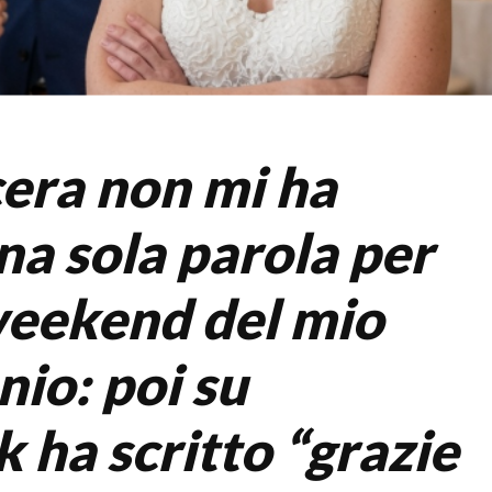
era non mi ha
na sola parola per
 weekend del mio
io: poi su
 ha scritto “grazie