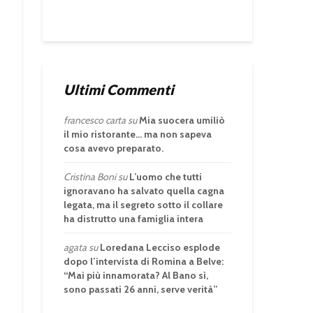
Ultimi Commenti
francesco carta
su
Mia suocera umiliò
il mio ristorante… ma non sapeva
cosa avevo preparato.
Cristina Boni
su
L’uomo che tutti
ignoravano ha salvato quella cagna
legata, ma il segreto sotto il collare
ha distrutto una famiglia intera
agata
su
Loredana Lecciso esplode
dopo l’intervista di Romina a Belve:
“Mai più innamorata? Al Bano sì,
sono passati 26 anni, serve verità”