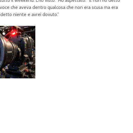
 tutto il weekend. L’ho visto.” Ho aspettato. “E non ho detto
a voce che aveva dentro qualcosa che non era scusa ma era
 detto niente e avrei dovuto.”