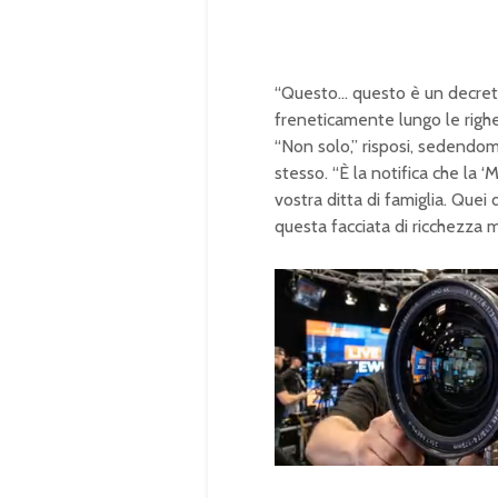
“Questo… questo è un decreto 
freneticamente lungo le righe 
“Non solo,” risposi, sedendomi
stesso. “È la notifica che la 
vostra ditta di famiglia. Que
questa facciata di ricchezza m
U
n
L
m
o
u
a
t
d
e
e