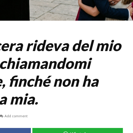
era rideva del mio
o chiamandomi
, finché non ha
a mia.
Add comment