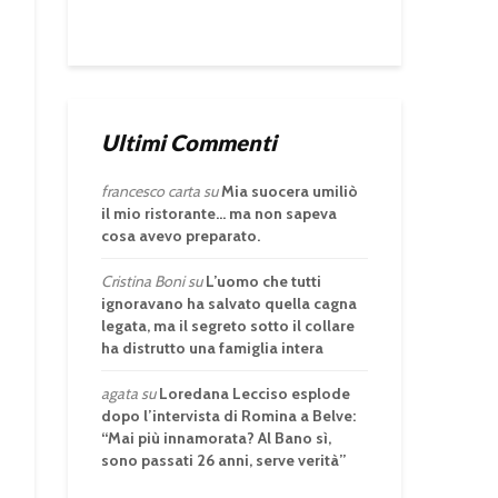
Ultimi Commenti
francesco carta
su
Mia suocera umiliò
il mio ristorante… ma non sapeva
cosa avevo preparato.
Cristina Boni
su
L’uomo che tutti
ignoravano ha salvato quella cagna
legata, ma il segreto sotto il collare
ha distrutto una famiglia intera
agata
su
Loredana Lecciso esplode
dopo l’intervista di Romina a Belve:
“Mai più innamorata? Al Bano sì,
sono passati 26 anni, serve verità”