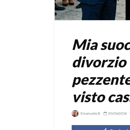
Mia suoc
divorzi
pezzente
visto cas
Emanuela B.
30/06/2026