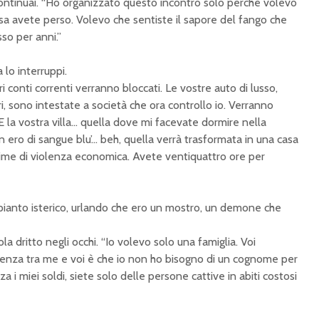
continuai. “Ho organizzato questo incontro solo perché volevo
 avete perso. Volevo che sentiste il sapore del fango che
so per anni.”
 lo interruppi.
i conti correnti verranno bloccati. Le vostre auto di lusso,
ri, sono intestate a società che ora controllo io. Verranno
 E la vostra villa… quella dove mi facevate dormire nella
n ero di sangue blu’… beh, quella verrà trasformata in una casa
time di violenza economica. Avete ventiquattro ore per
ianto isterico, urlando che ero un mostro, un demone che
la dritto negli occhi. “Io volevo solo una famiglia. Voi
erenza tra me e voi è che io non ho bisogno di un cognome per
a i miei soldi, siete solo delle persone cattive in abiti costosi