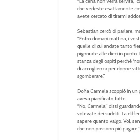
“La cena non verrà servita,” 
che vedeste esattamente cosa
avete cercato di tirarmi addos
Sebastian cercò di parlare, ma
“Entro domani mattina, i vostr
quelle di cui andate tanto fie
pignorate alle dieci in punto.
stanza degli ospiti perché ‘no
di accoglienza per donne vit
sgomberare.”
Doña Carmela scoppiò in un p
aveva pianificato tutto.
“No, Carmela,” dissi guardando
volevate dei sudditi. La diff
sapere quanto valgo. Voi, senz
che non possono più pagare.”