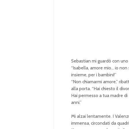
Sebastian mi guardò con uno sg
“Isabella, amore mio… io non
insieme, per i bambini!”
“Non chiamarmi amore,” ribatte
alla porta. “Hai chiesto il di
Hai permesso a tua madre di 
anni.”
Mi alzai lentamente. I Valen
immensa, circondati da quadri