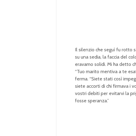
d
:
1
0
0
.
0
0
%
Il silenzio che seguì fu rotto
su una sedia, la faccia del co
eravamo solidi. Mi ha detto ch
“Tuo marito mentiva a te esa
ferma. “Siete stati così impegn
siete accorti di chi firmava i 
vostri debiti per evitarvi la
fosse speranza.”