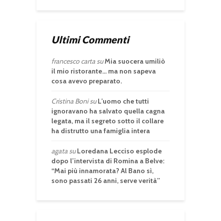
Ultimi Commenti
francesco carta
su
Mia suocera umiliò
il mio ristorante… ma non sapeva
cosa avevo preparato.
Cristina Boni
su
L’uomo che tutti
ignoravano ha salvato quella cagna
legata, ma il segreto sotto il collare
ha distrutto una famiglia intera
agata
su
Loredana Lecciso esplode
dopo l’intervista di Romina a Belve:
“Mai più innamorata? Al Bano sì,
sono passati 26 anni, serve verità”