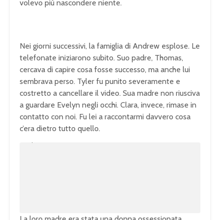
volevo più nascondere niente.
Nei giorni successivi, la famiglia di Andrew esplose. Le
telefonate iniziarono subito. Suo padre, Thomas,
cercava di capire cosa fosse successo, ma anche lui
sembrava perso. Tyler fu punito severamente e
costretto a cancellare il video. Sua madre non riusciva
a guardare Evelyn negli occhi. Clara, invece, rimase in
contatto con noi. Fu lei a raccontarmi davvero cosa
c’era dietro tutto quello.
U
n
L
m
o
u
a
t
d
e
e
d
:
1
0
0
.
0
0
%
La loro madre era stata una donna ossessionata