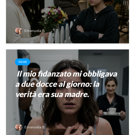
Emanuela B.
NEWS
Il mio fidanzato mi obbligava
a due docce al giorno: la
verità era sua madre.
Emanuela B.