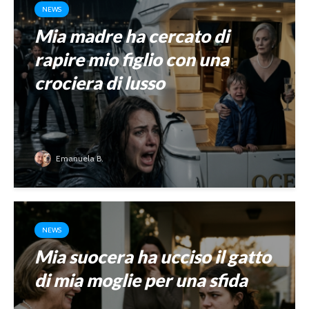
NEWS
Mia madre ha cercato di
rapire mio figlio con una
crociera di lusso
Emanuela B.
NEWS
Mia suocera ha ucciso il gatto
di mia moglie per una sfida