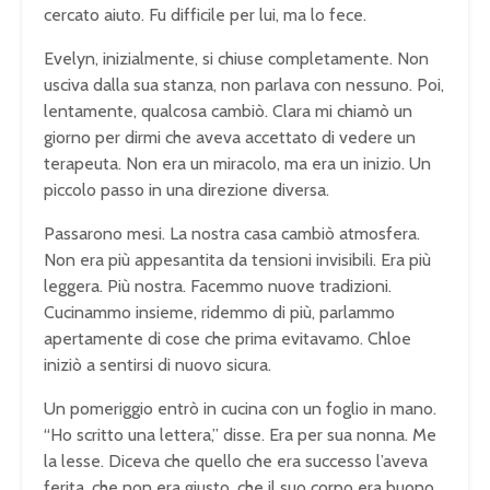
cercato aiuto. Fu difficile per lui, ma lo fece.
Evelyn, inizialmente, si chiuse completamente. Non
usciva dalla sua stanza, non parlava con nessuno. Poi,
lentamente, qualcosa cambiò. Clara mi chiamò un
giorno per dirmi che aveva accettato di vedere un
terapeuta. Non era un miracolo, ma era un inizio. Un
piccolo passo in una direzione diversa.
Passarono mesi. La nostra casa cambiò atmosfera.
Non era più appesantita da tensioni invisibili. Era più
leggera. Più nostra. Facemmo nuove tradizioni.
Cucinammo insieme, ridemmo di più, parlammo
apertamente di cose che prima evitavamo. Chloe
iniziò a sentirsi di nuovo sicura.
Un pomeriggio entrò in cucina con un foglio in mano.
“Ho scritto una lettera,” disse. Era per sua nonna. Me
la lesse. Diceva che quello che era successo l’aveva
ferita, che non era giusto, che il suo corpo era buono