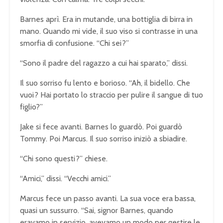
Barnes aprì. Era in mutande, una bottiglia di birra in
mano. Quando mi vide, il suo viso si contrasse in una
smorfia di confusione. “Chi sei?”
“Sono il padre del ragazzo a cui hai sparato,” dissi.
Il suo sorriso fu lento e borioso. “Ah, il bidello. Che
vuoi? Hai portato lo straccio per pulire il sangue di tuo
figlio?”
Jake si fece avanti. Barnes lo guardò. Poi guardò
Tommy. Poi Marcus. Il suo sorriso iniziò a sbiadire.
“Chi sono questi?” chiese.
“Amici,” dissi. “Vecchi amici.”
Marcus fece un passo avanti. La sua voce era bassa,
quasi un sussurro. “Sai, signor Barnes, quando
eravamo in servizio, avevamo un modo per gestire le