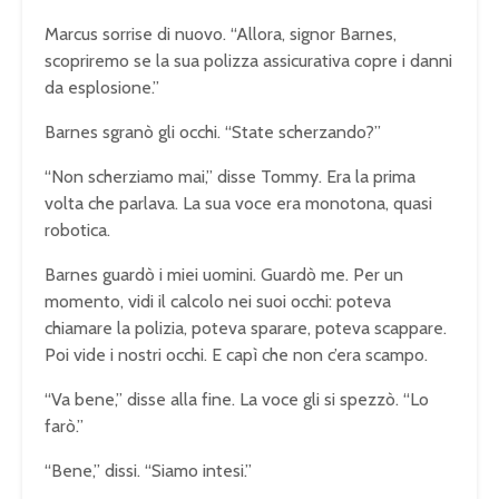
Marcus sorrise di nuovo. “Allora, signor Barnes,
scopriremo se la sua polizza assicurativa copre i danni
da esplosione.”
Barnes sgranò gli occhi. “State scherzando?”
“Non scherziamo mai,” disse Tommy. Era la prima
volta che parlava. La sua voce era monotona, quasi
robotica.
Barnes guardò i miei uomini. Guardò me. Per un
momento, vidi il calcolo nei suoi occhi: poteva
chiamare la polizia, poteva sparare, poteva scappare.
Poi vide i nostri occhi. E capì che non c’era scampo.
“Va bene,” disse alla fine. La voce gli si spezzò. “Lo
farò.”
“Bene,” dissi. “Siamo intesi.”