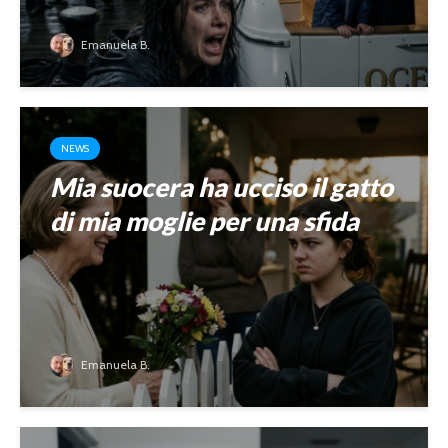
Emanuela B.
NEWS
Mia suocera ha ucciso il gatto
di mia moglie per una sfida
Emanuela B.