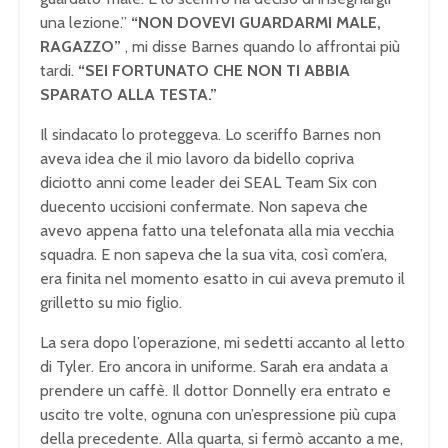
una lezione.”
“NON DOVEVI GUARDARMI MALE,
RAGAZZO”
, mi disse Barnes quando lo affrontai più
tardi.
“SEI FORTUNATO CHE NON TI ABBIA
SPARATO ALLA TESTA.”
Il sindacato lo proteggeva. Lo sceriffo Barnes non
aveva idea che il mio lavoro da bidello copriva
diciotto anni come leader dei SEAL Team Six con
duecento uccisioni confermate. Non sapeva che
avevo appena fatto una telefonata alla mia vecchia
squadra. E non sapeva che la sua vita, così com’era,
era finita nel momento esatto in cui aveva premuto il
grilletto su mio figlio.
La sera dopo l’operazione, mi sedetti accanto al letto
di Tyler. Ero ancora in uniforme. Sarah era andata a
prendere un caffè. Il dottor Donnelly era entrato e
uscito tre volte, ognuna con un’espressione più cupa
della precedente. Alla quarta, si fermò accanto a me,