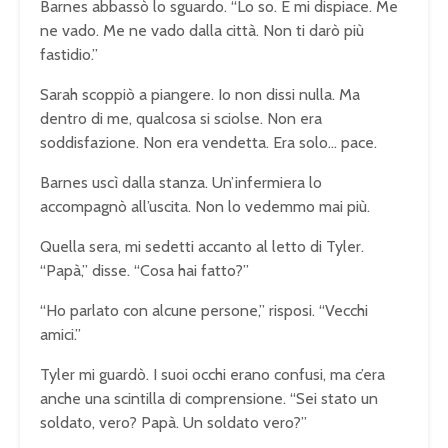
Barnes abbassò lo sguardo. “Lo so. E mi dispiace. Me
ne vado. Me ne vado dalla città. Non ti darò più
fastidio.”
Sarah scoppiò a piangere. Io non dissi nulla. Ma
dentro di me, qualcosa si sciolse. Non era
soddisfazione. Non era vendetta. Era solo… pace.
Barnes uscì dalla stanza. Un’infermiera lo
accompagnò all’uscita. Non lo vedemmo mai più.
Quella sera, mi sedetti accanto al letto di Tyler.
“Papà,” disse. “Cosa hai fatto?”
“Ho parlato con alcune persone,” risposi. “Vecchi
amici.”
Tyler mi guardò. I suoi occhi erano confusi, ma c’era
anche una scintilla di comprensione. “Sei stato un
soldato, vero? Papà. Un soldato vero?”