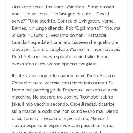
Una voce secca, familiare. “Mietitore. Sono passati
anni.” “Lo so,” dissi. “Ho bisogno di aiuto.” “Cosa ti
serve?” “Uno sceriffo. Contea di Livingston. Nome:
Barnes.” un lungo silenzio. Poi: “È già morto?” “No. Ma
lo sarà.” “Capito. Ci vediamo domani.” riattaccai.
Guardai l’ospedale illuminato. Sapevo che quello che
stavo per fare era sbagliato. Ma non mi importava più.
Perché Barnes aveva sparato a mio figlio. E non
aveva idea di chi avesse appena svegliato.
Il sole stava sorgendo quando arrivò l’auto. Era una
Chevrolet nera, vecchia, con i finestrini oscurati. Si
fermò nel parcheggio dell’ospedale, accanto alla mia
macchina. Ne scesero tre uomini. Riconobbi subito
Jake, il mio vecchio secondo. Capelli rasati, cicatrice
sulla mascella, occhi che non sorridevano mai. Dietro
di lui, Tommy, il cecchino. E per ultimo, Marcus, il
nostro esperto di esplosivi. Erano passati anni, ma i
loro movimenti erano ancora quelli di soldati: