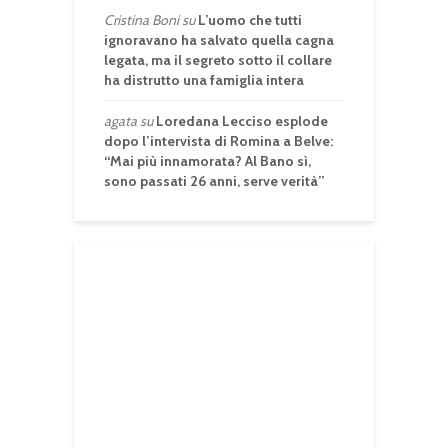
Cristina Boni
su
L’uomo che tutti
ignoravano ha salvato quella cagna
legata, ma il segreto sotto il collare
ha distrutto una famiglia intera
agata
su
Loredana Lecciso esplode
dopo l’intervista di Romina a Belve:
“Mai più innamorata? Al Bano sì,
sono passati 26 anni, serve verità”