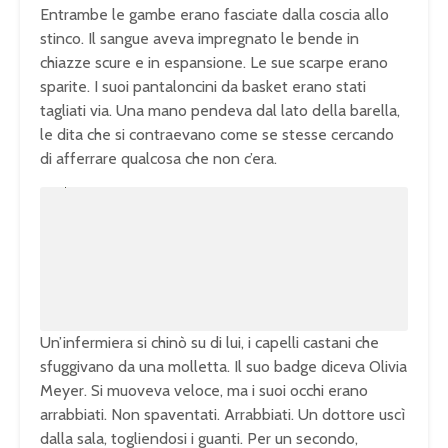
Entrambe le gambe erano fasciate dalla coscia allo
stinco. Il sangue aveva impregnato le bende in
chiazze scure e in espansione. Le sue scarpe erano
sparite. I suoi pantaloncini da basket erano stati
tagliati via. Una mano pendeva dal lato della barella,
le dita che si contraevano come se stesse cercando
di afferrare qualcosa che non c’era.
U
n
L
m
o
u
a
t
d
e
e
d
:
1
0
0
.
0
0
%
Un’infermiera si chinò su di lui, i capelli castani che
sfuggivano da una molletta. Il suo badge diceva Olivia
Meyer. Si muoveva veloce, ma i suoi occhi erano
arrabbiati. Non spaventati. Arrabbiati. Un dottore uscì
dalla sala, togliendosi i guanti. Per un secondo,