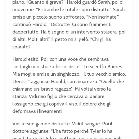
piano. “Quanto è grave?” Harold guardò Sarah, poi di
nuovo me. “Entrambe le rotule sono distrutte.” Sarah
emise un piccolo suono soffocato. “Non incrinate,”
continuò Harold. “Distrutte. Ci sono frammenti
dappertutto. Ha bisogno di un intervento stasera, poi
di altri. Molti altri.” Il petto mi si gelò. “Chi gli ha
sparato?”
Harold esitò. Poi, con una voce che sembrava
costargli uno sforzo fisico, disse: “Lo sceriffo Barnes.”
Mia moglie emise un singhiozzo. “Il tuo vecchio amico,
Dennis,” aggiunse Harold, con amarezza. “Quello che
chiamano un ‘bravo ragazzo’.” Mi voltai verso la
stanza. Vidi mio figlio che cercava di parlare,
l’ossigeno che gli copriva il viso, il dolore che gli
deformava i lineamenti.
Vidi le sue gambe distrutte. Vidi il sangue. Poi il
dottore aggiunse: “L’ha fatto perché Tyler lo ha
guardato ‘male’. E lo sceriffo ha deciso di insegnargli