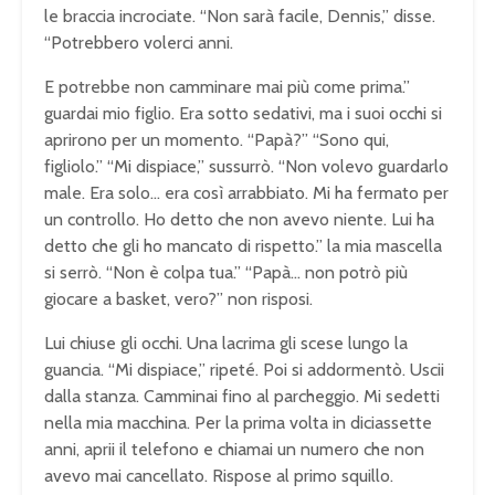
le braccia incrociate. “Non sarà facile, Dennis,” disse.
“Potrebbero volerci anni.
E potrebbe non camminare mai più come prima.”
guardai mio figlio. Era sotto sedativi, ma i suoi occhi si
aprirono per un momento. “Papà?” “Sono qui,
figliolo.” “Mi dispiace,” sussurrò. “Non volevo guardarlo
male. Era solo… era così arrabbiato. Mi ha fermato per
un controllo. Ho detto che non avevo niente. Lui ha
detto che gli ho mancato di rispetto.” la mia mascella
si serrò. “Non è colpa tua.” “Papà… non potrò più
giocare a basket, vero?” non risposi.
Lui chiuse gli occhi. Una lacrima gli scese lungo la
guancia. “Mi dispiace,” ripeté. Poi si addormentò. Uscii
dalla stanza. Camminai fino al parcheggio. Mi sedetti
nella mia macchina. Per la prima volta in diciassette
anni, aprii il telefono e chiamai un numero che non
avevo mai cancellato. Rispose al primo squillo.