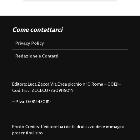
Come contattarci
Privacy Policy
Redazione e Contatti
Editore: Luca Zecca Via Enea picchio n 10 Roma – 00121–
Cod. Fisc. ZCCLCU77S09H501N
– P.Iva: 05814430111-
Photo Credits: L’editore ha i diritti di utilizzo delle immagini
presenti sul sito