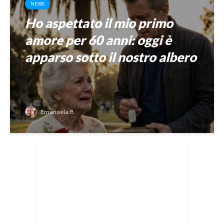
NEWS
Ho aspettato il mio primo
amore per 60 anni: oggi è
apparso sotto il nostro albero
Emanuela B.