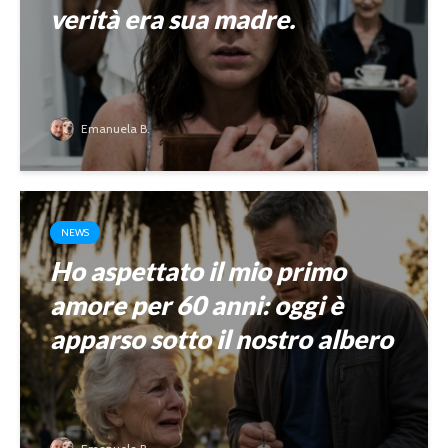
verità era sua madre.
Emanuela B.
NEWS
Ho aspettato il mio primo
amore per 60 anni: oggi è
apparso sotto il nostro albero