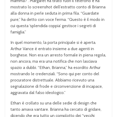
mamma?”. Margaret ha tirato fuori il telefono e ha
mostrato lo screenshot dell’estratto conto di Brianna
alla donna in perle seduta in prima fila. “Guardate
pure,” ha detto con voce ferma. “Questo è il modo in
cui questa ‘splendida coppia’ gestisce i segreti di
famiglia.”
In quel momento, la porta principale si è aperta.
Arthur Vance è entrato insieme a due agenti in
borghese. Non era un arresto formale in piena regola,
non ancora, ma era una notifica che non lasciava
spazio a dubbi. “Ethan, Brianna,” ha esordito Arthur
mostrando le credenziali. “Sono qui per conto del
procuratore distrettuale. Abbiamo ricevuto una
segnalazione di frode e circonvenzione di incapace,
aggravata dal falso ideologico.”
Ethan è crollato su una delle sedie di design che
tanto amava vantare. Brianna ha cercato di gridare,
dicendo che era tutto un complotto dei “vecchi