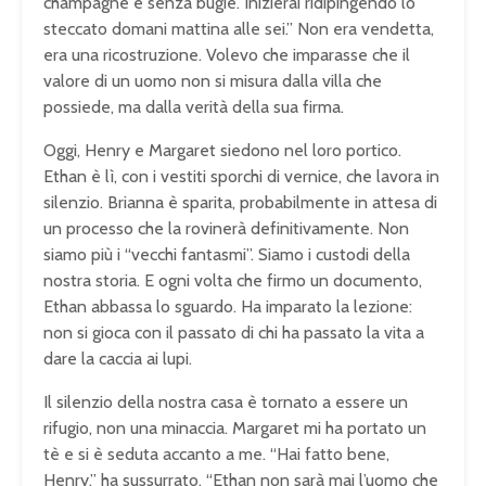
champagne e senza bugie. Inizierai ridipingendo lo
steccato domani mattina alle sei.” Non era vendetta,
era una ricostruzione. Volevo che imparasse che il
valore di un uomo non si misura dalla villa che
possiede, ma dalla verità della sua firma.
Oggi, Henry e Margaret siedono nel loro portico.
Ethan è lì, con i vestiti sporchi di vernice, che lavora in
silenzio. Brianna è sparita, probabilmente in attesa di
un processo che la rovinerà definitivamente. Non
siamo più i “vecchi fantasmi”. Siamo i custodi della
nostra storia. E ogni volta che firmo un documento,
Ethan abbassa lo sguardo. Ha imparato la lezione:
non si gioca con il passato di chi ha passato la vita a
dare la caccia ai lupi.
Il silenzio della nostra casa è tornato a essere un
rifugio, non una minaccia. Margaret mi ha portato un
tè e si è seduta accanto a me. “Hai fatto bene,
Henry,” ha sussurrato. “Ethan non sarà mai l’uomo che