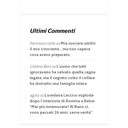
Ultimi Commenti
francesco carta
su
Mia suocera umiliò
il mio ristorante… ma non sapeva
cosa avevo preparato.
Cristina Boni
su
L’uomo che tutti
ignoravano ha salvato quella cagna
legata, ma il segreto sotto il collare
ha distrutto una famiglia intera
agata
su
Loredana Lecciso esplode
dopo l’intervista di Romina a Belve:
“Mai più innamorata? Al Bano sì,
sono passati 26 anni, serve verità”