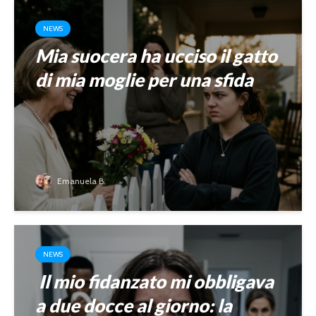
NEWS
Mia suocera ha ucciso il gatto
di mia moglie per una sfida
Emanuela B.
NEWS
Il mio fidanzato mi obbligava
a due docce al giorno: la