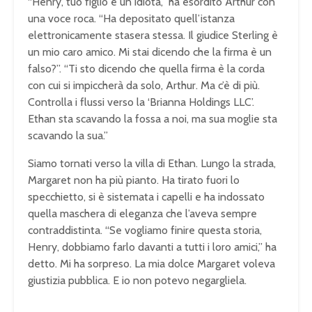
“Henry, tuo figlio è un idiota,” ha esordito Arthur con
una voce roca. “Ha depositato quell’istanza
elettronicamente stasera stessa. Il giudice Sterling è
un mio caro amico. Mi stai dicendo che la firma è un
falso?”. “Ti sto dicendo che quella firma è la corda
con cui si impiccherà da solo, Arthur. Ma c’è di più.
Controlla i flussi verso la ‘Brianna Holdings LLC’.
Ethan sta scavando la fossa a noi, ma sua moglie sta
scavando la sua.”
Siamo tornati verso la villa di Ethan. Lungo la strada,
Margaret non ha più pianto. Ha tirato fuori lo
specchietto, si è sistemata i capelli e ha indossato
quella maschera di eleganza che l’aveva sempre
contraddistinta. “Se vogliamo finire questa storia,
Henry, dobbiamo farlo davanti a tutti i loro amici,” ha
detto. Mi ha sorpreso. La mia dolce Margaret voleva
giustizia pubblica. E io non potevo negargliela.