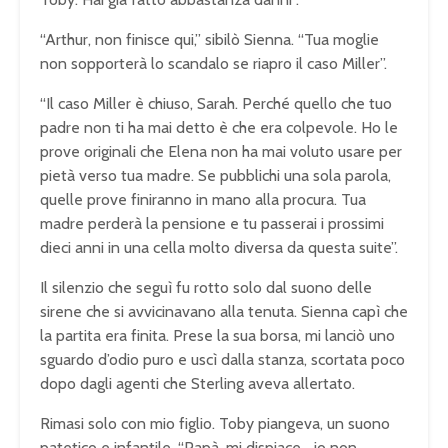
“Arthur, non finisce qui,” sibilò Sienna. “Tua moglie
non sopporterà lo scandalo se riapro il caso Miller”.
“Il caso Miller è chiuso, Sarah. Perché quello che tuo
padre non ti ha mai detto è che era colpevole. Ho le
prove originali che Elena non ha mai voluto usare per
pietà verso tua madre. Se pubblichi una sola parola,
quelle prove finiranno in mano alla procura. Tua
madre perderà la pensione e tu passerai i prossimi
dieci anni in una cella molto diversa da questa suite”.
Il silenzio che seguì fu rotto solo dal suono delle
sirene che si avvicinavano alla tenuta. Sienna capì che
la partita era finita. Prese la sua borsa, mi lanciò uno
sguardo d’odio puro e uscì dalla stanza, scortata poco
dopo dagli agenti che Sterling aveva allertato.
Rimasi solo con mio figlio. Toby piangeva, un suono
patetico e infantile. “Papà, mi dispiace… io non