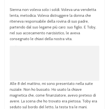
Sienna non voleva solo i soldi. Voleva una vendetta
lenta, metodica. Voleva distruggere la donna che
riteneva responsabile della rovina di suo padre,
partendo dal suo legame più caro: suo figlio. E Toby,
nel suo accecamento narcisistico, le aveva
consegnato le chiavi della nostra vita.
U
n
L
m
o
u
a
t
d
e
e
d
:
1
0
0
.
0
0
%
Alle 8 del mattino, mi sono presentato nella suite
nuziale. Non ho bussato. Ho usato la chiave
magnetica che, come finanziatore, avevo preteso di
avere. La scena che ho trovato era pietosa. Toby era
seduto sul bordo del letto, la testa tra le mani.