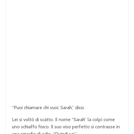
“Puoi chiamare chi vuoi, Sarah,” dissi.
Lei si voltò di scatto. Il nome “Sarah” la colpì come
uno schiaffo fisico. Il suo viso perfetto si contrasse in
una smorfia di odio. “Quindi sai.”