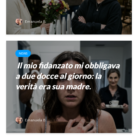
Emanuela B.
NEWS
Il mio fidanzato mi obbligava
a due docce al giorno: la
verità era sua madre.
Emanuela B.