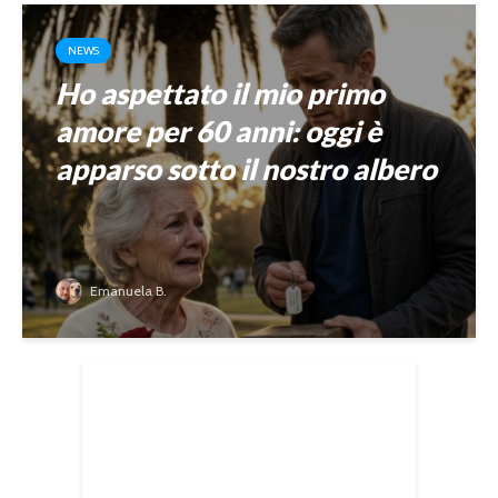
NEWS
Ho aspettato il mio primo
amore per 60 anni: oggi è
apparso sotto il nostro albero
Emanuela B.