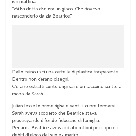
ieri mattina.”
“Mi ha detto che era un gioco. Che dovevo
nasconderlo da zia Beatrice.”
U
n
L
m
o
u
a
t
d
e
e
d
:
1
0
0
.
0
0
%
Dallo zaino uscì una cartella di plastica trasparente.
Dentro non c’erano disegni.
C’erano estratti conto originali e un taccuino scritto a
mano da Sarah.
Julian lesse le prime righe e sentì il cuore fermarsi.
Sarah aveva scoperto che Beatrice stava
prosciugando il fondo fiduciario di famiglia.
Per anni, Beatrice aveva rubato milioni per coprire i
debiti di gioco del suo ex marito.