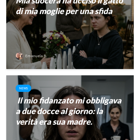
Mia suocera ha ucciso il gatto
di mia moglie per una sfida
Emanuela B.
NEWS
Il mio fidanzato mi obbligava
a due docce al giorno: la
verità era sua madre.