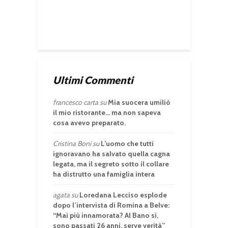
Ultimi Commenti
francesco carta
su
Mia suocera umiliò
il mio ristorante… ma non sapeva
cosa avevo preparato.
Cristina Boni
su
L’uomo che tutti
ignoravano ha salvato quella cagna
legata, ma il segreto sotto il collare
ha distrutto una famiglia intera
agata
su
Loredana Lecciso esplode
dopo l’intervista di Romina a Belve:
“Mai più innamorata? Al Bano sì,
sono passati 26 anni, serve verità”