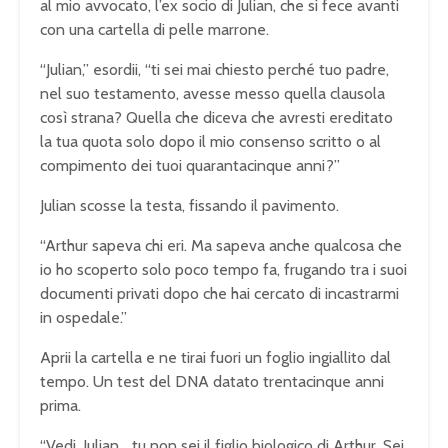
al mio avvocato, l’ex socio di Julian, che si fece avanti
con una cartella di pelle marrone.
“Julian,” esordii, “ti sei mai chiesto perché tuo padre,
nel suo testamento, avesse messo quella clausola
così strana? Quella che diceva che avresti ereditato
la tua quota solo dopo il mio consenso scritto o al
compimento dei tuoi quarantacinque anni?”
Julian scosse la testa, fissando il pavimento.
“Arthur sapeva chi eri. Ma sapeva anche qualcosa che
io ho scoperto solo poco tempo fa, frugando tra i suoi
documenti privati dopo che hai cercato di incastrarmi
in ospedale.”
Aprii la cartella e ne tirai fuori un foglio ingiallito dal
tempo. Un test del DNA datato trentacinque anni
prima.
“Vedi, Julian… tu non sei il figlio biologico di Arthur. Sei