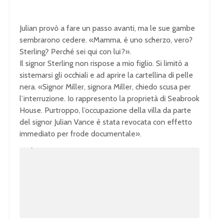
Julian provò a fare un passo avanti, ma le sue gambe
sembrarono cedere. «Mamma, è uno scherzo, vero?
Sterling? Perché sei qui con lui?».
Il signor Sterling non rispose a mio figlio. Si limitò a
sistemarsi gli occhiali e ad aprire la cartellina di pelle
nera. «Signor Miller, signora Miller, chiedo scusa per
l’interruzione. Io rappresento la proprietà di Seabrook
House. Purtroppo, l’occupazione della villa da parte
del signor Julian Vance è stata revocata con effetto
immediato per frode documentale».
U
n
L
m
o
u
a
t
d
e
e
d
:
1
0
0
.
0
0
%