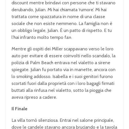
discount mentre brindavi con persone che ti stavano
derubando, Julian. Mi hai chiamata ‘rumore’. Mi hai
trattata come spazzatura in nome di una classe
sociale che non esiste nemmeno. La famiglia non è
un obbligo legale, Julian. È un patto di rispetto. E tu
l’hai infranto molto tempo fa».
Mentre gli ospiti dei Miller scappavano verso le loro
auto per evitare di essere coinvolti nello scandalo, la
polizia di Palm Beach entrava nel vialetto a sirene
spiegate. Julian fu portato via in manette, ancora con
lo smoking addosso. Isabella e i suoi genitori furono
scortati fuori dalla proprietà con i loro bagagli firmati
buttati alla rinfusa nel vialetto, sotto la pioggia che
aveva ripreso a cadere.
Il Finale
La villa tornò silenziosa. Entrai nel salone principale,
dove le candele stavano ancora bruciando e la tavola