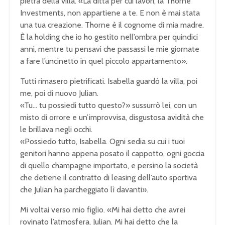
pietra della villa. «La ditta per cui lavori, la Thorne
Investments, non appartiene a te. E non è mai stata
una tua creazione. Thorne è il cognome di mia madre.
È la holding che io ho gestito nell’ombra per quindici
anni, mentre tu pensavi che passassi le mie giornate
a fare l’uncinetto in quel piccolo appartamento».
Tutti rimasero pietrificati. Isabella guardò la villa, poi
me, poi di nuovo Julian.
«Tu… tu possiedi tutto questo?» sussurrò lei, con un
misto di orrore e un’improvvisa, disgustosa avidità che
le brillava negli occhi.
«Possiedo tutto, Isabella. Ogni sedia su cui i tuoi
genitori hanno appena posato il cappotto, ogni goccia
di quello champagne importato, e persino la società
che detiene il contratto di leasing dell’auto sportiva
che Julian ha parcheggiato lì davanti».
Mi voltai verso mio figlio. «Mi hai detto che avrei
rovinato l’atmosfera, Julian. Mi hai detto che la