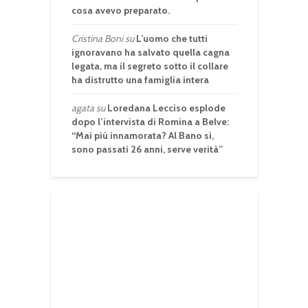
cosa avevo preparato.
Cristina Boni
su
L’uomo che tutti
ignoravano ha salvato quella cagna
legata, ma il segreto sotto il collare
ha distrutto una famiglia intera
agata
su
Loredana Lecciso esplode
dopo l’intervista di Romina a Belve:
“Mai più innamorata? Al Bano sì,
sono passati 26 anni, serve verità”