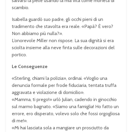
salvarsi la pelle usando la mia vita come moneta di
scambio.
Isabella guardò suo padre, gli occhi pieni di un
tradimento che stavolta era reale. «Papà? È vero?
Non abbiamo più nulla?».
L’onorevole Miller non rispose. La sua dignità si era
sciolta insieme alla neve finta sulle decorazioni del
portico.
Le Conseguenze
«Sterling, chiami la polizia», ordinai. «Voglio una
denuncia formale per frode fiduciaria, tentata truffa
aggravata e violazione di domicilio».
«Mamma, ti prego!» urlò Julian, cadendo in ginocchio
sul marmo bagnato. «Siamo una famiglia! Ho fatto un
errore, ero disperato, volevo solo che fossi orgogliosa
di me!».
«Mi hai lasciata sola a mangiare un prosciutto da