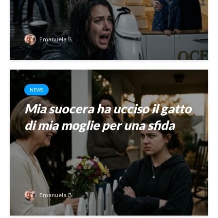
Emanuela B.
NEWS
Mia suocera ha ucciso il gatto
di mia moglie per una sfida
Emanuela B.