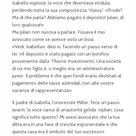
Isabella esplose, la voce che diventava stridula,
perdendo tutta la sua compostezza “classy”. «Frode?
Ma di che parla? Abbiamo pagato il deposito! Julian, dì
loro qualcosa!».
Ma Julian non riusciva a parlare. Fissava il mio
avvocato come se avesse visto un boia.
«Vedi, Isabella», dissi io, facendo un passo verso di
lei. «Il deposito è stato pagato con un bonifico
proveniente dalla ‘Thorne Investments’. Una società
di cui mio figlio è, o meglio era, un amministratore
junior. Il problema è che quei fondi erano destinati al
pagamento delle tasse aziendali, non alle vostre
vacanze di rappresentanza».
Il padre di Isabella, l’onorevole Miller, fece un passo
avanti, la voce carica di un’autorità gelida. «Julian, cosa
significa tutto questo? Mi avevi assicurato che la tua
ditta era in una fase di crescita esponenziale e che
questa casa era il simbolo del tuo successo».