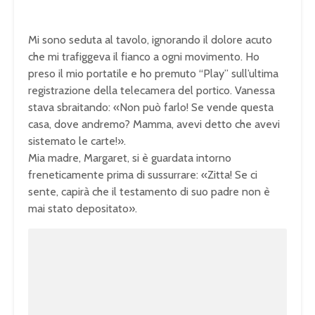
Mi sono seduta al tavolo, ignorando il dolore acuto
che mi trafiggeva il fianco a ogni movimento. Ho
preso il mio portatile e ho premuto “Play” sull’ultima
registrazione della telecamera del portico. Vanessa
stava sbraitando: «Non può farlo! Se vende questa
casa, dove andremo? Mamma, avevi detto che avevi
sistemato le carte!».
Mia madre, Margaret, si è guardata intorno
freneticamente prima di sussurrare: «Zitta! Se ci
sente, capirà che il testamento di suo padre non è
mai stato depositato».
U
n
L
m
o
u
a
t
d
e
e
d
:
1
0
0
.
0
0
%