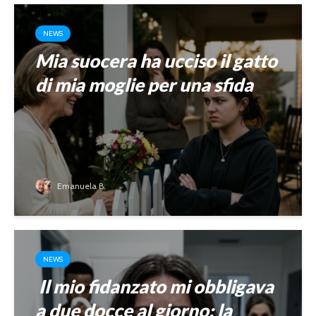
NEWS
Mia suocera ha ucciso il gatto
di mia moglie per una sfida
Emanuela B.
NEWS
Il mio fidanzato mi obbligava
a due docce al giorno: la