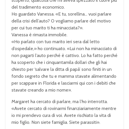
scoperto, qualcosa che mi aveva spezzato il cuore più
del tradimento economico.
Ho guardato Vanessa. «E tu, sorellina… vuoi parlare
della crisi dell’auto? O vogliamo parlare del motivo
per cui tuo marito ti ha minacciata?».
Vanessa è rimasta immobile.
«Ho parlato con tuo marito ieri sera dal letto
d’ospedale,» ho continuato. «Lui non ha minacciato di
non pagarti l’auto perché è cattivo. Lo ha fatto perché
ha scoperto che i cinquantamila dollari che gli hai
chiesto per ‘salvare la ditta di papà’ sono finiti in un
fondo segreto che tu e mamma stavate alimentando
per scappare in Florida e lasciarmi qui con i debiti che
stavate creando a mio nome».
Margaret ha cercato di parlare, ma l’ho interrotta.
«Avete cercato di rovinarmi finanziariamente mentre
io mi prendevo cura di voi. Avete rischiato la vita di
mio figlio. Non siete famiglia. Siete parassiti».