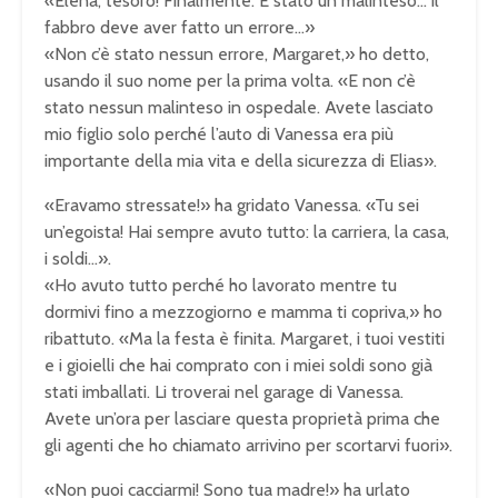
«Elena, tesoro! Finalmente. È stato un malinteso… il
fabbro deve aver fatto un errore…»
«Non c’è stato nessun errore, Margaret,» ho detto,
usando il suo nome per la prima volta. «E non c’è
stato nessun malinteso in ospedale. Avete lasciato
mio figlio solo perché l’auto di Vanessa era più
importante della mia vita e della sicurezza di Elias».
«Eravamo stressate!» ha gridato Vanessa. «Tu sei
un’egoista! Hai sempre avuto tutto: la carriera, la casa,
i soldi…».
«Ho avuto tutto perché ho lavorato mentre tu
dormivi fino a mezzogiorno e mamma ti copriva,» ho
ribattuto. «Ma la festa è finita. Margaret, i tuoi vestiti
e i gioielli che hai comprato con i miei soldi sono già
stati imballati. Li troverai nel garage di Vanessa.
Avete un’ora per lasciare questa proprietà prima che
gli agenti che ho chiamato arrivino per scortarvi fuori».
«Non puoi cacciarmi! Sono tua madre!» ha urlato