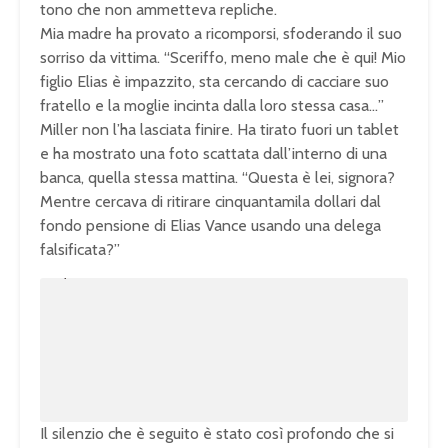
tono che non ammetteva repliche.
Mia madre ha provato a ricomporsi, sfoderando il suo
sorriso da vittima. “Sceriffo, meno male che è qui! Mio
figlio Elias è impazzito, sta cercando di cacciare suo
fratello e la moglie incinta dalla loro stessa casa…”
Miller non l’ha lasciata finire. Ha tirato fuori un tablet
e ha mostrato una foto scattata dall’interno di una
banca, quella stessa mattina. “Questa è lei, signora?
Mentre cercava di ritirare cinquantamila dollari dal
fondo pensione di Elias Vance usando una delega
falsificata?”
U
n
L
m
o
u
a
t
d
e
e
d
:
1
0
0
.
0
0
%
Il silenzio che è seguito è stato così profondo che si