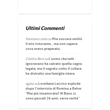
Ultimi Commenti
francesco carta
su
Mia suocera umiliò
il mio ristorante… ma non sapeva
cosa avevo preparato.
Cristina Boni
su
L’uomo che tutti
ignoravano ha salvato quella cagna
legata, ma il segreto sotto il collare
ha distrutto una famiglia intera
agata
su
Loredana Lecciso esplode
dopo l’intervista di Romina a Belve:
“Mai più innamorata? Al Bano sì,
sono passati 26 anni, serve verità”