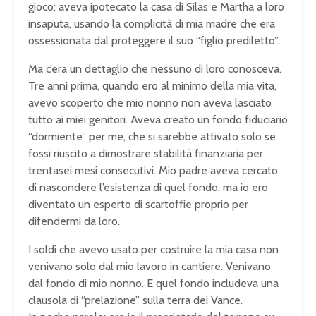
gioco; aveva ipotecato la casa di Silas e Martha a loro
insaputa, usando la complicità di mia madre che era
ossessionata dal proteggere il suo “figlio prediletto”.
Ma c’era un dettaglio che nessuno di loro conosceva.
Tre anni prima, quando ero al minimo della mia vita,
avevo scoperto che mio nonno non aveva lasciato
tutto ai miei genitori. Aveva creato un fondo fiduciario
“dormiente” per me, che si sarebbe attivato solo se
fossi riuscito a dimostrare stabilità finanziaria per
trentasei mesi consecutivi. Mio padre aveva cercato
di nascondere l’esistenza di quel fondo, ma io ero
diventato un esperto di scartoffie proprio per
difendermi da loro.
I soldi che avevo usato per costruire la mia casa non
venivano solo dal mio lavoro in cantiere. Venivano
dal fondo di mio nonno. E quel fondo includeva una
clausola di “prelazione” sulla terra dei Vance.