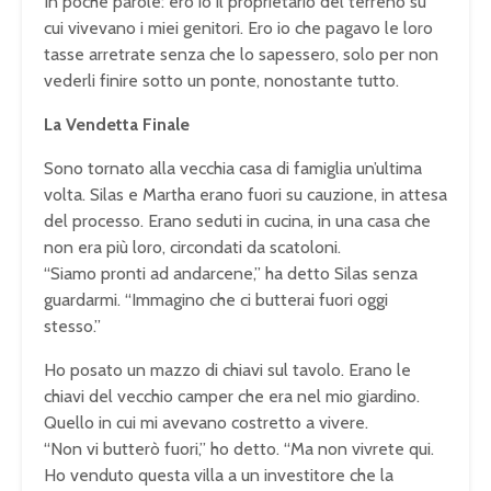
In poche parole: ero io il proprietario del terreno su
cui vivevano i miei genitori. Ero io che pagavo le loro
tasse arretrate senza che lo sapessero, solo per non
vederli finire sotto un ponte, nonostante tutto.
La Vendetta Finale
Sono tornato alla vecchia casa di famiglia un’ultima
volta. Silas e Martha erano fuori su cauzione, in attesa
del processo. Erano seduti in cucina, in una casa che
non era più loro, circondati da scatoloni.
“Siamo pronti ad andarcene,” ha detto Silas senza
guardarmi. “Immagino che ci butterai fuori oggi
stesso.”
Ho posato un mazzo di chiavi sul tavolo. Erano le
chiavi del vecchio camper che era nel mio giardino.
Quello in cui mi avevano costretto a vivere.
“Non vi butterò fuori,” ho detto. “Ma non vivrete qui.
Ho venduto questa villa a un investitore che la