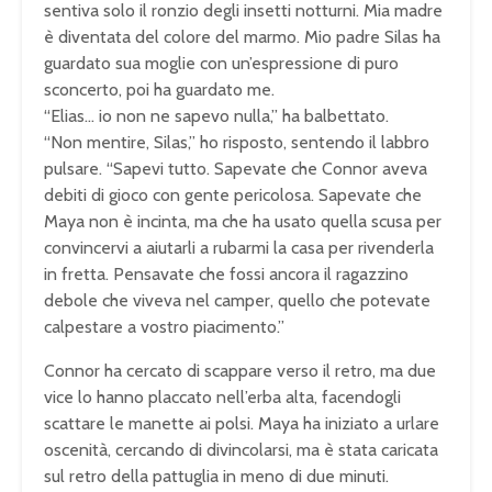
sentiva solo il ronzio degli insetti notturni. Mia madre
è diventata del colore del marmo. Mio padre Silas ha
guardato sua moglie con un’espressione di puro
sconcerto, poi ha guardato me.
“Elias… io non ne sapevo nulla,” ha balbettato.
“Non mentire, Silas,” ho risposto, sentendo il labbro
pulsare. “Sapevi tutto. Sapevate che Connor aveva
debiti di gioco con gente pericolosa. Sapevate che
Maya non è incinta, ma che ha usato quella scusa per
convincervi a aiutarli a rubarmi la casa per rivenderla
in fretta. Pensavate che fossi ancora il ragazzino
debole che viveva nel camper, quello che potevate
calpestare a vostro piacimento.”
Connor ha cercato di scappare verso il retro, ma due
vice lo hanno placcato nell’erba alta, facendogli
scattare le manette ai polsi. Maya ha iniziato a urlare
oscenità, cercando di divincolarsi, ma è stata caricata
sul retro della pattuglia in meno di due minuti.