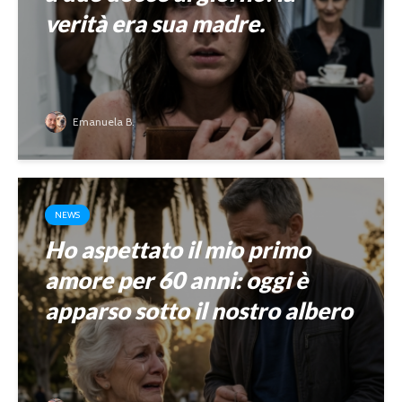
verità era sua madre.
Emanuela B.
NEWS
Ho aspettato il mio primo
amore per 60 anni: oggi è
apparso sotto il nostro albero