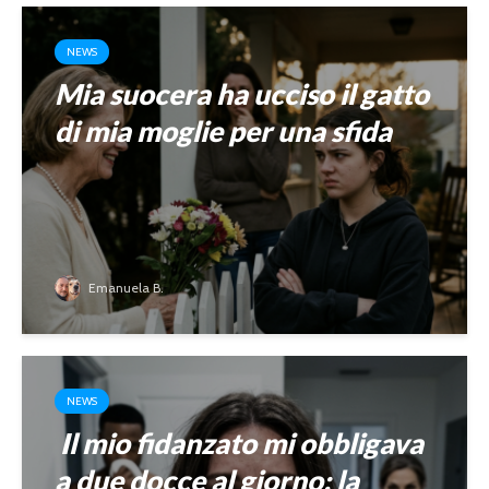
NEWS
Mia suocera ha ucciso il gatto
di mia moglie per una sfida
Emanuela B.
NEWS
Il mio fidanzato mi obbligava
a due docce al giorno: la