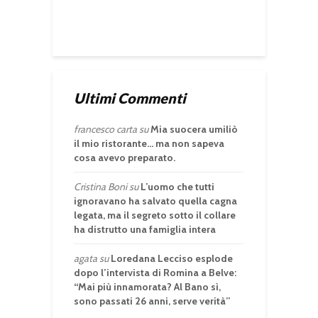
Ultimi Commenti
francesco carta
su
Mia suocera umiliò
il mio ristorante… ma non sapeva
cosa avevo preparato.
Cristina Boni
su
L’uomo che tutti
ignoravano ha salvato quella cagna
legata, ma il segreto sotto il collare
ha distrutto una famiglia intera
agata
su
Loredana Lecciso esplode
dopo l’intervista di Romina a Belve:
“Mai più innamorata? Al Bano sì,
sono passati 26 anni, serve verità”