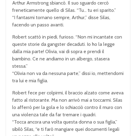
Arthur Armstrong sbiancò. Il suo sguardo cercò
freneticamente quello di Silas. “Tu… tu eri sparito.”
“I fantasmi tornano sempre, Arthur,” disse Silas,
facendo un passo avanti.
Robert scattò in piedi, furioso. “Non mi incantate con
queste storie da gangster decaduti. Io ho la legge
dalla mia parte! Olivia, vai di sopra e prendi il
bambino. Ce ne andiamo in un albergo, stasera
stessa.”
“Olivia non va da nessuna parte,” dissi io, mettendomi
tra lui e mia figlia.
Robert fece per colpirmi, il braccio alzato come aveva
fatto al ristorante. Ma non arrivò mai a toccarmi. Silas
lo afferrò per la gola e lo schiacciò contro il muro con
una violenza tale da far tremare i quadri.
“Tocca ancora una volta questa donna o sua figlia,”
sibilò Silas, “e ti farò mangiare quei documenti legali