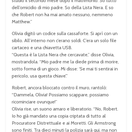
studio il secondo mese dopo il matrimonio. So tutto
dell’omicidio di mio padre. So della Lista Nera. E so
che Robert non ha mai amato nessuno, nemmeno
Matthew.”
Olivia digitò un codice sulla cassaforte. Si aprì con un
sibilo. All’interno non c’erano soldi. C’era un solo file
cartaceo e una chiavetta USB.
“Questa è la Lista Nera che cercavate,” disse Olivia,
mostrandola. “Mio padre me la diede prima di morire,
sotto forma di un gioco. Mi disse: ‘Se mai ti sentirai in
pericolo, usa questa chiave’.”
Robert, ancora bloccato contro il muro, rantolò:
“Dammela, Olivia! Possiamo scappare, possiamo
ricominciare ovunque!”
Olivia rise, un suono amaro e liberatorio. “No, Robert.
Io ho già mandato una copia criptata di tutto al
Procuratore Distrettuale e ai Moretti. Gli Armstrong
sono finiti. Tra dieci minuti la polizia sarà qui, ma non