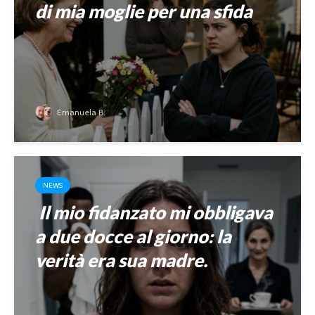
di mia moglie per una sfida
Emanuela B.
NEWS
Il mio fidanzato mi obbligava
a due docce al giorno: la
verità era sua madre.