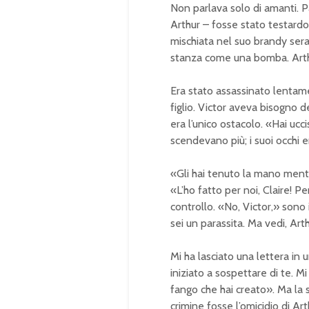
Non parlava solo di amanti. P
Arthur – fosse stato testardo
mischiata nel suo brandy serale
stanza come una bomba. Arth
Era stato assassinato lentam
figlio. Victor aveva bisogno d
era l’unico ostacolo. «Hai ucc
scendevano più; i suoi occhi e
«Gli hai tenuto la mano mentre
«L’ho fatto per noi, Claire! Pe
controllo. «No, Victor,» sono
sei un parassita. Ma vedi, Arth
Mi ha lasciato una lettera in 
iniziato a sospettare di te. Mi
fango che hai creato». Ma la s
crimine fosse l’omicidio di Art