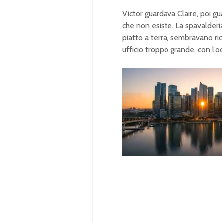
Victor guardava Claire, poi g
che non esiste. La spavalderia
piatto a terra, sembravano ric
ufficio troppo grande, con l’
U
n
L
m
o
u
a
t
d
e
e
d
:
1
0
0
.
0
0
%