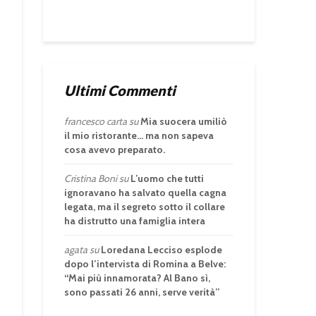
Ultimi Commenti
francesco carta
su
Mia suocera umiliò
il mio ristorante… ma non sapeva
cosa avevo preparato.
Cristina Boni
su
L’uomo che tutti
ignoravano ha salvato quella cagna
legata, ma il segreto sotto il collare
ha distrutto una famiglia intera
agata
su
Loredana Lecciso esplode
dopo l’intervista di Romina a Belve:
“Mai più innamorata? Al Bano sì,
sono passati 26 anni, serve verità”