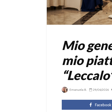
Mio gene
mio piatt
“Leccalo”
Emanuela B.
29/06/2026
Facebook