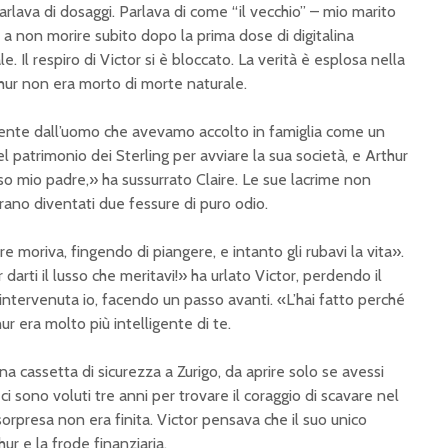
arlava di dosaggi. Parlava di come “il vecchio” – mio marito
 a non morire subito dopo la prima dose di digitalina
. Il respiro di Victor si è bloccato. La verità è esplosa nella
ur non era morto di morte naturale.
ente dall’uomo che avevamo accolto in famiglia come un
el patrimonio dei Sterling per avviare la sua società, e Arthur
iso mio padre,» ha sussurrato Claire. Le sue lacrime non
rano diventati due fessure di puro odio.
 moriva, fingendo di piangere, e intanto gli rubavi la vita».
r darti il lusso che meritavi!» ha urlato Victor, perdendo il
 intervenuta io, facendo un passo avanti. «L’hai fatto perché
ur era molto più intelligente di te.
una cassetta di sicurezza a Zurigo, da aprire solo se avessi
 ci sono voluti tre anni per trovare il coraggio di scavare nel
orpresa non era finita. Victor pensava che il suo unico
hur e la frode finanziaria.