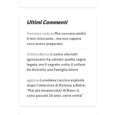
Ultimi Commenti
francesco carta
su
Mia suocera umiliò
il mio ristorante… ma non sapeva
cosa avevo preparato.
Cristina Boni
su
L’uomo che tutti
ignoravano ha salvato quella cagna
legata, ma il segreto sotto il collare
ha distrutto una famiglia intera
agata
su
Loredana Lecciso esplode
dopo l’intervista di Romina a Belve:
“Mai più innamorata? Al Bano sì,
sono passati 26 anni, serve verità”