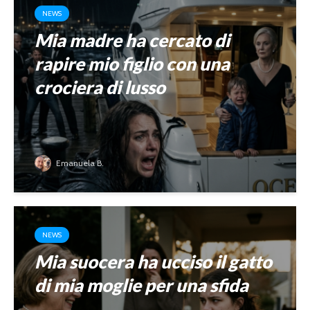
NEWS
Mia madre ha cercato di
rapire mio figlio con una
crociera di lusso
Emanuela B.
NEWS
Mia suocera ha ucciso il gatto
di mia moglie per una sfida