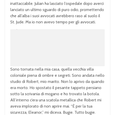
inattaccabile. Julian ha lasciato l’ospedale dopo averci
lanciato un ultimo sguardo di puro odio, promettendo
che all’alba i suoi avvocati avrebbero raso al suolo il
St. Jude. Ma io non avevo tempo per gli avvocati.
U
n
L
m
o
u
a
t
d
e
e
d
:
1
0
0
.
0
0
%
Sono tornata nella mia casa, quella vecchia villa
coloniale piena di ombre e segreti. Sono andata nello
studio di Robert, mio marito. Non lo aprivo da quando
era morto. Ho spostato il pesante tappeto persiano
sotto la scrivania di mogano e ho trovato la botola.
All’interno c’era una scatola metallica che Robert mi
aveva implorato di non aprire mai. “È per la tua
sicurezza, Eleanor,” mi diceva. Bugie. Tutto bugie.