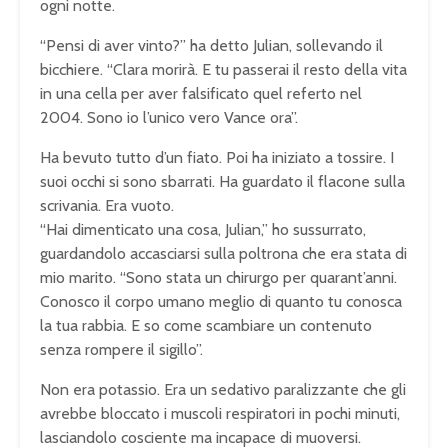
ogni notte.
“Pensi di aver vinto?” ha detto Julian, sollevando il
bicchiere. “Clara morirà. E tu passerai il resto della vita
in una cella per aver falsificato quel referto nel
2004. Sono io l’unico vero Vance ora”.
Ha bevuto tutto d’un fiato. Poi ha iniziato a tossire. I
suoi occhi si sono sbarrati. Ha guardato il flacone sulla
scrivania. Era vuoto.
“Hai dimenticato una cosa, Julian,” ho sussurrato,
guardandolo accasciarsi sulla poltrona che era stata di
mio marito. “Sono stata un chirurgo per quarant’anni.
Conosco il corpo umano meglio di quanto tu conosca
la tua rabbia. E so come scambiare un contenuto
senza rompere il sigillo”.
Non era potassio. Era un sedativo paralizzante che gli
avrebbe bloccato i muscoli respiratori in pochi minuti,
lasciandolo cosciente ma incapace di muoversi.