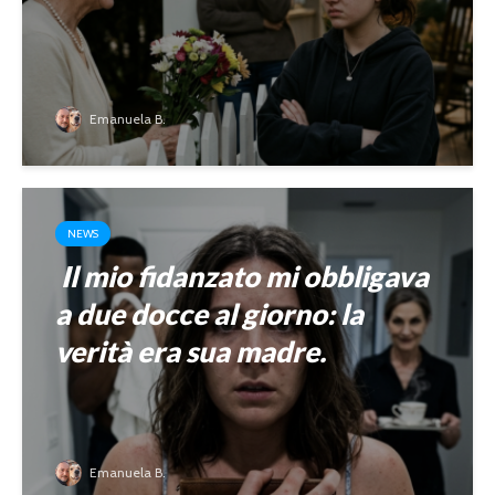
Emanuela B.
NEWS
Il mio fidanzato mi obbligava
a due docce al giorno: la
verità era sua madre.
Emanuela B.