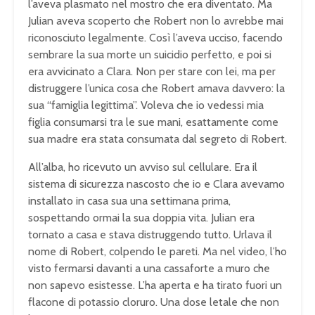
l’aveva plasmato nel mostro che era diventato. Ma
Julian aveva scoperto che Robert non lo avrebbe mai
riconosciuto legalmente. Così l’aveva ucciso, facendo
sembrare la sua morte un suicidio perfetto, e poi si
era avvicinato a Clara. Non per stare con lei, ma per
distruggere l’unica cosa che Robert amava davvero: la
sua “famiglia legittima”. Voleva che io vedessi mia
figlia consumarsi tra le sue mani, esattamente come
sua madre era stata consumata dal segreto di Robert.
All’alba, ho ricevuto un avviso sul cellulare. Era il
sistema di sicurezza nascosto che io e Clara avevamo
installato in casa sua una settimana prima,
sospettando ormai la sua doppia vita. Julian era
tornato a casa e stava distruggendo tutto. Urlava il
nome di Robert, colpendo le pareti. Ma nel video, l’ho
visto fermarsi davanti a una cassaforte a muro che
non sapevo esistesse. L’ha aperta e ha tirato fuori un
flacone di potassio cloruro. Una dose letale che non