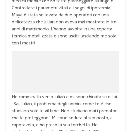
medica mobile che ho fatto parcheggiare all’angolo.
Controllate i parametri vitali e i segni di ipotermia.”
Maya è stata sollevata da due operatori con una
delicatezza che Julian non aveva mai mostrato in tre
anni di matrimonio. L’hanno avvolta in una coperta
termica metallizzata e sono usciti, lasciando me sola
con i mostri.
U
n
L
m
o
u
a
t
d
e
e
d
:
1
0
0
.
0
0
%
Ho camminato verso Julian e mi sono chinata su di lui.
“Sai, Julian, il problema degli uomini come te è che
studiano solo le vittime. Non studiano mai i predatori
che le proteggono.” Mi sono seduta al suo posto, a
capotavola, e ho preso la sua forchetta. Ho