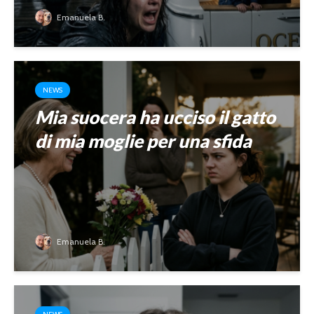
Emanuela B.
NEWS
Mia suocera ha ucciso il gatto
di mia moglie per una sfida
Emanuela B.