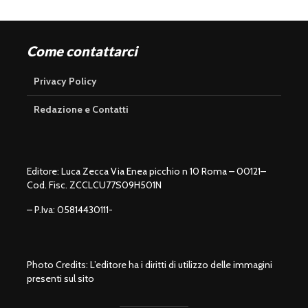
Come contattarci
Privacy Policy
Redazione e Contatti
Editore: Luca Zecca Via Enea picchio n 10 Roma – 00121–
Cod. Fisc. ZCCLCU77S09H501N
– P.Iva: 05814430111-
Photo Credits: L’editore ha i diritti di utilizzo delle immagini
presenti sul sito