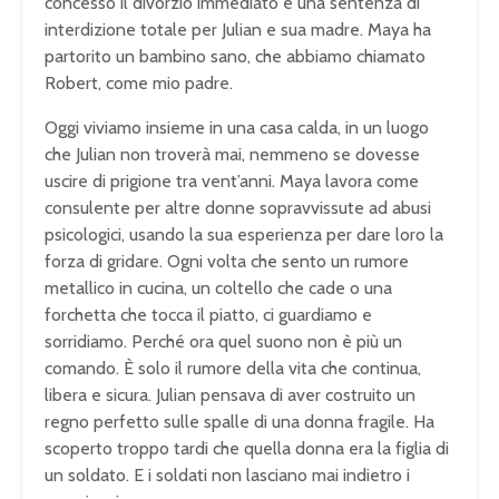
concesso il divorzio immediato e una sentenza di
interdizione totale per Julian e sua madre. Maya ha
partorito un bambino sano, che abbiamo chiamato
Robert, come mio padre.
Oggi viviamo insieme in una casa calda, in un luogo
che Julian non troverà mai, nemmeno se dovesse
uscire di prigione tra vent’anni. Maya lavora come
consulente per altre donne sopravvissute ad abusi
psicologici, usando la sua esperienza per dare loro la
forza di gridare. Ogni volta che sento un rumore
metallico in cucina, un coltello che cade o una
forchetta che tocca il piatto, ci guardiamo e
sorridiamo. Perché ora quel suono non è più un
comando. È solo il rumore della vita che continua,
libera e sicura. Julian pensava di aver costruito un
regno perfetto sulle spalle di una donna fragile. Ha
scoperto troppo tardi che quella donna era la figlia di
un soldato. E i soldati non lasciano mai indietro i