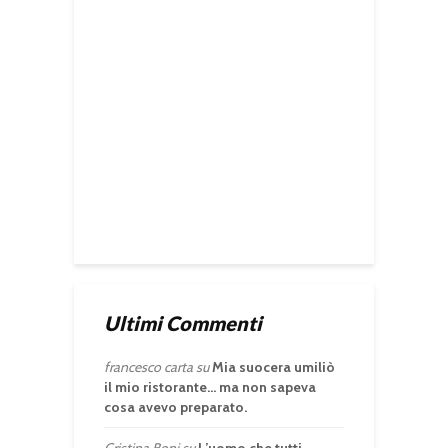
Ultimi Commenti
francesco carta
su
Mia suocera umiliò
il mio ristorante… ma non sapeva
cosa avevo preparato.
Cristina Boni
su
L’uomo che tutti