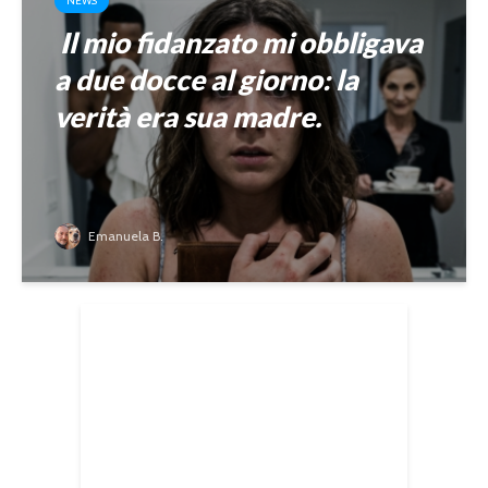
NEWS
Il mio fidanzato mi obbligava
a due docce al giorno: la
verità era sua madre.
Emanuela B.