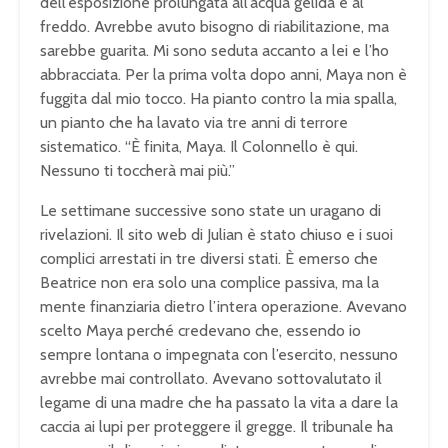
dell’esposizione prolungata all’acqua gelida e al
freddo. Avrebbe avuto bisogno di riabilitazione, ma
sarebbe guarita. Mi sono seduta accanto a lei e l’ho
abbracciata. Per la prima volta dopo anni, Maya non è
fuggita dal mio tocco. Ha pianto contro la mia spalla,
un pianto che ha lavato via tre anni di terrore
sistematico. “È finita, Maya. Il Colonnello è qui.
Nessuno ti toccherà mai più.”
Le settimane successive sono state un uragano di
rivelazioni. Il sito web di Julian è stato chiuso e i suoi
complici arrestati in tre diversi stati. È emerso che
Beatrice non era solo una complice passiva, ma la
mente finanziaria dietro l’intera operazione. Avevano
scelto Maya perché credevano che, essendo io
sempre lontana o impegnata con l’esercito, nessuno
avrebbe mai controllato. Avevano sottovalutato il
legame di una madre che ha passato la vita a dare la
caccia ai lupi per proteggere il gregge. Il tribunale ha