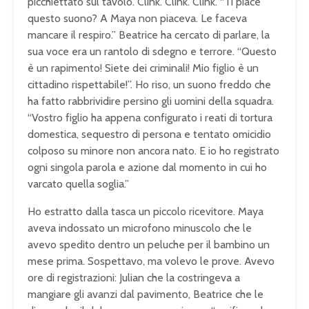
picchiettato sul tavolo. Clink. Clink. Clink. “Ti piace
questo suono? A Maya non piaceva. Le faceva
mancare il respiro.” Beatrice ha cercato di parlare, la
sua voce era un rantolo di sdegno e terrore. “Questo
è un rapimento! Siete dei criminali! Mio figlio è un
cittadino rispettabile!”. Ho riso, un suono freddo che
ha fatto rabbrividire persino gli uomini della squadra.
“Vostro figlio ha appena configurato i reati di tortura
domestica, sequestro di persona e tentato omicidio
colposo su minore non ancora nato. E io ho registrato
ogni singola parola e azione dal momento in cui ho
varcato quella soglia.”
Ho estratto dalla tasca un piccolo ricevitore. Maya
aveva indossato un microfono minuscolo che le
avevo spedito dentro un peluche per il bambino un
mese prima. Sospettavo, ma volevo le prove. Avevo
ore di registrazioni: Julian che la costringeva a
mangiare gli avanzi dal pavimento, Beatrice che le