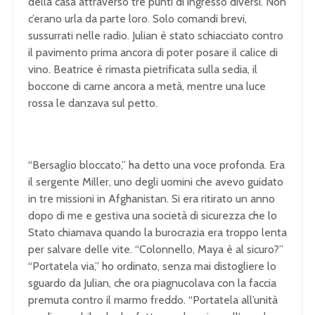
della casa attraverso tre punti di ingresso diversi. Non
c’erano urla da parte loro. Solo comandi brevi,
sussurrati nelle radio. Julian è stato schiacciato contro
il pavimento prima ancora di poter posare il calice di
vino. Beatrice è rimasta pietrificata sulla sedia, il
boccone di carne ancora a metà, mentre una luce
rossa le danzava sul petto.
“Bersaglio bloccato,” ha detto una voce profonda. Era
il sergente Miller, uno degli uomini che avevo guidato
in tre missioni in Afghanistan. Si era ritirato un anno
dopo di me e gestiva una società di sicurezza che lo
Stato chiamava quando la burocrazia era troppo lenta
per salvare delle vite. “Colonnello, Maya è al sicuro?”
“Portatela via,” ho ordinato, senza mai distogliere lo
sguardo da Julian, che ora piagnucolava con la faccia
premuta contro il marmo freddo. “Portatela all’unità