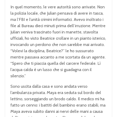
In quel momento, le vere autorità sono arrivate. Non
la polizia locale, che Julian pensava di avere in tasca,
ma l’FBI e l’unità crimini informatici. Avevo inoltrato i
file al Bureau dieci minuti prima dell’irruzione. Mentre
Julian veniva trascinato fuori in manette, stavolta
ufficiali, ho visto Beatrice crollare in un pianto isterico,
invocando un perdono che non sarebbe mai arrivato.
“Volevi la disciplina, Beatrice?” le ho sussurrato
mentre passava accanto a me scortata da un agente.
“Spero che ti piaccia quella del carcere federale. Lì
l’acqua calda è un lusso che si guadagna con il
silenzio.”
Sono uscita dalla casa e sono andata verso
l’ambulanza privata. Maya era seduta sul bordo del
lettino, sorseggiando un brodo caldo. Il medico mi ha
fatto un cenno: i battiti del bambino erano stabili, ma
Maya aveva subito danni ai nervi delle mani a causa