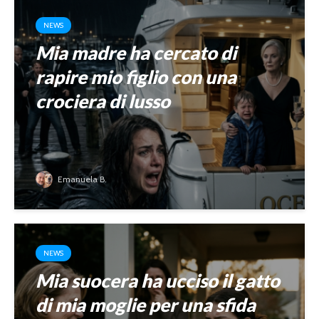
NEWS
Mia madre ha cercato di
rapire mio figlio con una
crociera di lusso
Emanuela B.
NEWS
Mia suocera ha ucciso il gatto
di mia moglie per una sfida