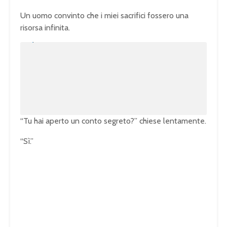
Un uomo convinto che i miei sacrifici fossero una
risorsa infinita.
U
n
L
m
o
u
a
t
d
e
e
d
:
1
0
0
.
0
0
%
“Tu hai aperto un conto segreto?” chiese lentamente.
“Sì.”