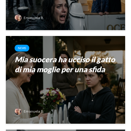
Emanuela B.
NEWS
Mia suocera ha ucciso il gatto
di mia moglie per una sfida
Emanuela B.