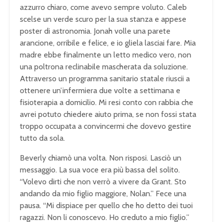
azzurro chiaro, come avevo sempre voluto. Caleb
scelse un verde scuro per la sua stanza e appese
poster di astronomia. Jonah volle una parete
arancione, orribile e felice, e io gliela lasciai fare. Mia
madre ebbe finalmente un letto medico vero, non
una poltrona reclinabile mascherata da soluzione.
Attraverso un programma sanitario statale riuscii a
ottenere un’infermiera due volte a settimana e
fisioterapia a domicilio. Mi resi conto con rabbia che
avrei potuto chiedere aiuto prima, se non fossi stata
troppo occupata a convincermi che dovevo gestire
tutto da sola.
Beverly chiamò una volta. Non risposi. Lasciò un
messaggio. La sua voce era più bassa del solito.
“Volevo dirti che non verrò a vivere da Grant. Sto
andando da mio figlio maggiore, Nolan.” Fece una
pausa. “Mi dispiace per quello che ho detto dei tuoi
ragazzi. Non li conoscevo. Ho creduto a mio figlio.”