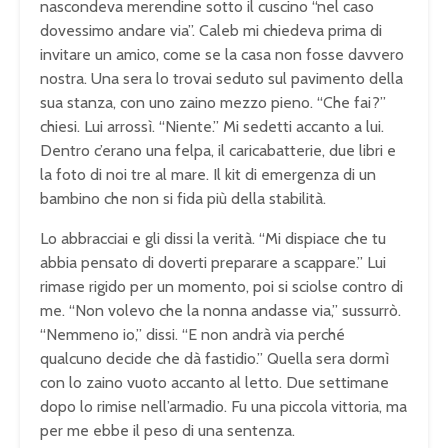
nascondeva merendine sotto il cuscino “nel caso
dovessimo andare via”. Caleb mi chiedeva prima di
invitare un amico, come se la casa non fosse davvero
nostra. Una sera lo trovai seduto sul pavimento della
sua stanza, con uno zaino mezzo pieno. “Che fai?”
chiesi. Lui arrossì. “Niente.” Mi sedetti accanto a lui.
Dentro c’erano una felpa, il caricabatterie, due libri e
la foto di noi tre al mare. Il kit di emergenza di un
bambino che non si fida più della stabilità.
Lo abbracciai e gli dissi la verità. “Mi dispiace che tu
abbia pensato di doverti preparare a scappare.” Lui
rimase rigido per un momento, poi si sciolse contro di
me. “Non volevo che la nonna andasse via,” sussurrò.
“Nemmeno io,” dissi. “E non andrà via perché
qualcuno decide che dà fastidio.” Quella sera dormì
con lo zaino vuoto accanto al letto. Due settimane
dopo lo rimise nell’armadio. Fu una piccola vittoria, ma
per me ebbe il peso di una sentenza.