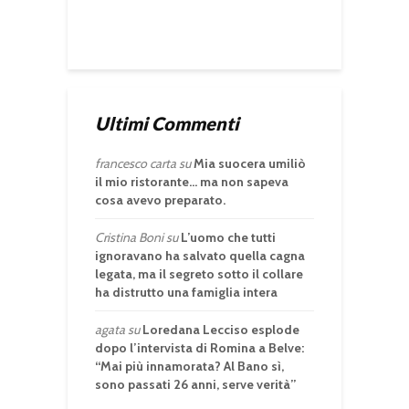
Ultimi Commenti
francesco carta
su
Mia suocera umiliò
il mio ristorante… ma non sapeva
cosa avevo preparato.
Cristina Boni
su
L’uomo che tutti
ignoravano ha salvato quella cagna
legata, ma il segreto sotto il collare
ha distrutto una famiglia intera
agata
su
Loredana Lecciso esplode
dopo l’intervista di Romina a Belve:
“Mai più innamorata? Al Bano sì,
sono passati 26 anni, serve verità”