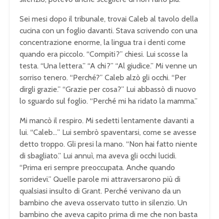
Sei mesi dopo il tribunale, trovai Caleb al tavolo della
cucina con un foglio davanti. Stava scrivendo con una
concentrazione enorme, la lingua tra i denti come
quando era piccolo. “Compiti?” chiesi. Lui scosse la
testa. “Una lettera.” “A chi?” “Al giudice.” Mi venne un
sorriso tenero. “Perché?” Caleb alzò gli occhi. “Per
dirgli grazie.” “Grazie per cosa?” Lui abbassò di nuovo
lo sguardo sul foglio. “Perché mi ha ridato la mamma.”
Mi mancò il respiro. Mi sedetti lentamente davanti a
lui. “Caleb…” Lui sembrò spaventarsi, come se avesse
detto troppo. Gli presi la mano. “Non hai fatto niente
di sbagliato.” Lui annuì, ma aveva gli occhi lucidi.
“Prima eri sempre preoccupata. Anche quando
sorridevi.” Quelle parole mi attraversarono più di
qualsiasi insulto di Grant. Perché venivano da un
bambino che aveva osservato tutto in silenzio. Un
bambino che aveva capito prima di me che non basta