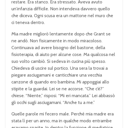
restare. Era stanco. Era stressato. Aveva avuto
un’infanzia difficile. Non intendeva davvero quello
che diceva. Ogni scusa era un mattone nel muro che
ci teneva dentro.
Mia madre migliorò lentamente dopo che Grant se
ne andò. Non fisicamente in modo miracoloso.
Continuava ad avere bisogno del bastone, della
fisioterapia, di aiuto per alcune cose. Ma qualcosa nel
suo volto cambiò. Si sedeva in cucina più spesso.
Chiedeva di uscire sul portico. Una sera la trovai a
piegare asciugamani e canticchiare una vecchia
canzone di quando ero bambina. Mi appoggiai allo
stipite e la guardai. Lei se ne accorse. “Che c’è?”
chiese. “Niente,” risposi. “Mi eri mancata.” Lei abbassò
gli occhi sugli asciugamani. “Anche tu a me.”
Quelle parole mi fecero male. Perché mia madre era
stata lì per un anno, ma in qualche modo entrambe
eravamo sparite. Io dentro la funzione di mediatrice.