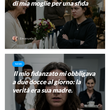
di mia moglie per una sfida
Emanuela B.
NEWS
Il mio fidanzato mi obbligava
a due docce al giorno: la
verità era sua madre.