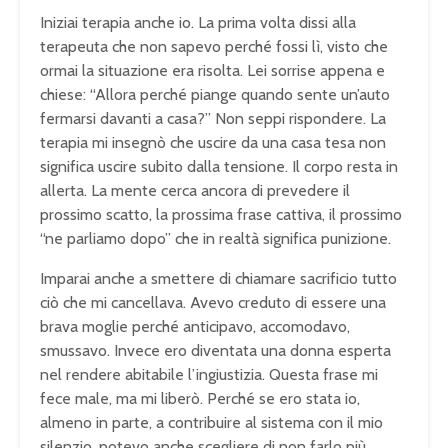
Iniziai terapia anche io. La prima volta dissi alla
terapeuta che non sapevo perché fossi lì, visto che
ormai la situazione era risolta. Lei sorrise appena e
chiese: “Allora perché piange quando sente un’auto
fermarsi davanti a casa?” Non seppi rispondere. La
terapia mi insegnò che uscire da una casa tesa non
significa uscire subito dalla tensione. Il corpo resta in
allerta. La mente cerca ancora di prevedere il
prossimo scatto, la prossima frase cattiva, il prossimo
“ne parliamo dopo” che in realtà significa punizione.
Imparai anche a smettere di chiamare sacrificio tutto
ciò che mi cancellava. Avevo creduto di essere una
brava moglie perché anticipavo, accomodavo,
smussavo. Invece ero diventata una donna esperta
nel rendere abitabile l’ingiustizia. Questa frase mi
fece male, ma mi liberò. Perché se ero stata io,
almeno in parte, a contribuire al sistema con il mio
silenzio, potevo anche scegliere di non farlo più.