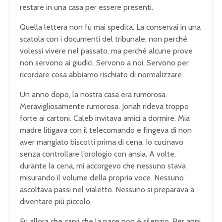
restare in una casa per essere presenti.
Quella lettera non fu mai spedita. La conservai in una
scatola con i documenti del tribunale, non perché
volessi vivere nel passato, ma perché alcune prove
non servono ai giudici. Servono a noi. Servono per
ricordare cosa abbiamo rischiato di normalizzare.
Un anno dopo, la nostra casa era rumorosa.
Meravigliosamente rumorosa. Jonah rideva troppo
forte ai cartoni. Caleb invitava amici a dormire. Mia
madre litigava con il telecomando e fingeva di non
aver mangiato biscotti prima di cena. Io cucinavo
senza controllare l’orologio con ansia. A volte,
durante la cena, mi accorgevo che nessuno stava
misurando il volume della propria voce. Nessuno
ascoltava passi nel vialetto. Nessuno si preparava a
diventare più piccolo.
Fu allora che capii che la pace non è silenzio. Per anni