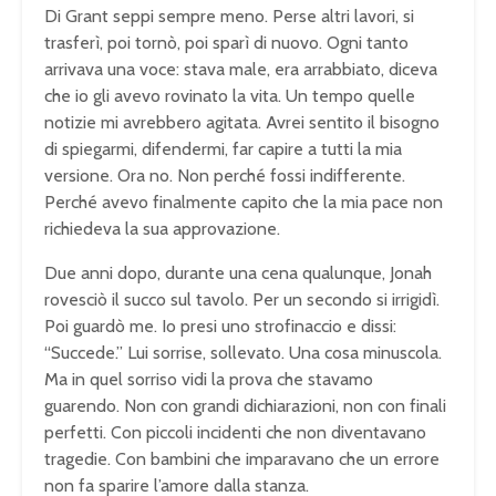
Di Grant seppi sempre meno. Perse altri lavori, si
trasferì, poi tornò, poi sparì di nuovo. Ogni tanto
arrivava una voce: stava male, era arrabbiato, diceva
che io gli avevo rovinato la vita. Un tempo quelle
notizie mi avrebbero agitata. Avrei sentito il bisogno
di spiegarmi, difendermi, far capire a tutti la mia
versione. Ora no. Non perché fossi indifferente.
Perché avevo finalmente capito che la mia pace non
richiedeva la sua approvazione.
Due anni dopo, durante una cena qualunque, Jonah
rovesciò il succo sul tavolo. Per un secondo si irrigidì.
Poi guardò me. Io presi uno strofinaccio e dissi:
“Succede.” Lui sorrise, sollevato. Una cosa minuscola.
Ma in quel sorriso vidi la prova che stavamo
guarendo. Non con grandi dichiarazioni, non con finali
perfetti. Con piccoli incidenti che non diventavano
tragedie. Con bambini che imparavano che un errore
non fa sparire l’amore dalla stanza.