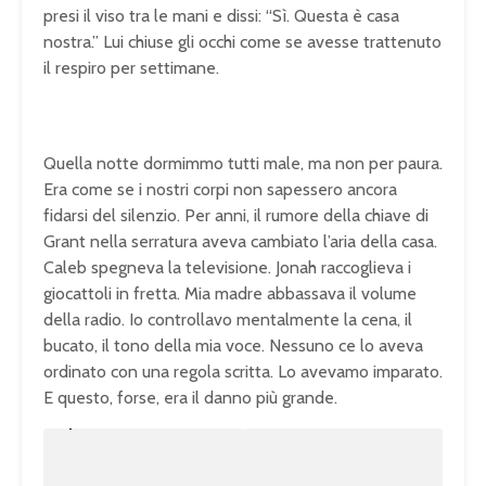
presi il viso tra le mani e dissi: “Sì. Questa è casa
nostra.” Lui chiuse gli occhi come se avesse trattenuto
il respiro per settimane.
Quella notte dormimmo tutti male, ma non per paura.
Era come se i nostri corpi non sapessero ancora
fidarsi del silenzio. Per anni, il rumore della chiave di
Grant nella serratura aveva cambiato l’aria della casa.
Caleb spegneva la televisione. Jonah raccoglieva i
giocattoli in fretta. Mia madre abbassava il volume
della radio. Io controllavo mentalmente la cena, il
bucato, il tono della mia voce. Nessuno ce lo aveva
ordinato con una regola scritta. Lo avevamo imparato.
E questo, forse, era il danno più grande.
U
n
L
m
o
u
a
t
d
e
e
d
:
1
0