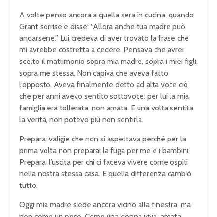
A volte penso ancora a quella sera in cucina, quando
Grant sorrise e disse: “Allora anche tua madre può
andarsene.” Lui credeva di aver trovato la frase che
mi avrebbe costretta a cedere. Pensava che avrei
scelto il matrimonio sopra mia madre, sopra i miei figli,
sopra me stessa. Non capiva che aveva fatto
l’opposto. Aveva finalmente detto ad alta voce ciò
che per anni avevo sentito sottovoce: per lui la mia
famiglia era tollerata, non amata. E una volta sentita
la verità, non potevo più non sentirla.
Preparai valigie che non si aspettava perché per la
prima volta non preparai la fuga per me e i bambini.
Preparai l’uscita per chi ci faceva vivere come ospiti
nella nostra stessa casa. E quella differenza cambiò
tutto.
Oggi mia madre siede ancora vicino alla finestra, ma
non come un peso. Come una donna viva, amata,