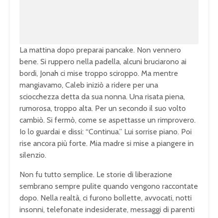
0
.
0
0
%
La mattina dopo preparai pancake. Non vennero
bene. Si ruppero nella padella, alcuni bruciarono ai
bordi, Jonah ci mise troppo sciroppo. Ma mentre
mangiavamo, Caleb iniziò a ridere per una
sciocchezza detta da sua nonna. Una risata piena,
rumorosa, troppo alta. Per un secondo il suo volto
cambiò. Si fermò, come se aspettasse un rimprovero.
Io lo guardai e dissi: “Continua.” Lui sorrise piano. Poi
rise ancora più forte. Mia madre si mise a piangere in
silenzio.
Non fu tutto semplice. Le storie di liberazione
sembrano sempre pulite quando vengono raccontate
dopo. Nella realtà, ci furono bollette, avvocati, notti
insonni, telefonate indesiderate, messaggi di parenti