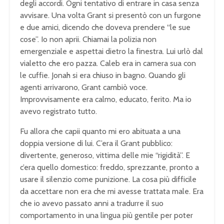
degli accordi. Ogni tentativo di entrare in casa senza
avvisare. Una volta Grant si presentò con un furgone
e due amici, dicendo che doveva prendere “le sue
cose”. Io non aprii. Chiamai la polizia non
emergenziale e aspettai dietro la finestra. Lui urlò dal
vialetto che ero pazza. Caleb era in camera sua con
le cuffie. Jonah si era chiuso in bagno. Quando gli
agenti arrivarono, Grant cambiò voce.
Improvvisamente era calmo, educato, ferito. Ma io
avevo registrato tutto.
Fu allora che capii quanto mi ero abituata a una
doppia versione di lui. C’era il Grant pubblico:
divertente, generoso, vittima delle mie “rigidità”. E
c’era quello domestico: freddo, sprezzante, pronto a
usare il silenzio come punizione. La cosa più difficile
da accettare non era che mi avesse trattata male. Era
che io avevo passato anni a tradurre il suo
comportamento in una lingua più gentile per poter